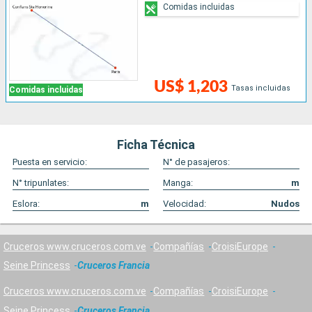
Comidas incluidas
US$ 1,203
Tasas incluidas
Comidas incluidas
Ficha Técnica
Puesta en servicio:
N° de pasajeros:
N° tripunlates:
Manga:
m
Eslora:
m
Velocidad:
Nudos
Cruceros www.cruceros.com.ve
Compañías
CroisiEurope
Seine Princess
Cruceros Francia
Cruceros www.cruceros.com.ve
Compañías
CroisiEurope
Seine Princess
Cruceros Francia