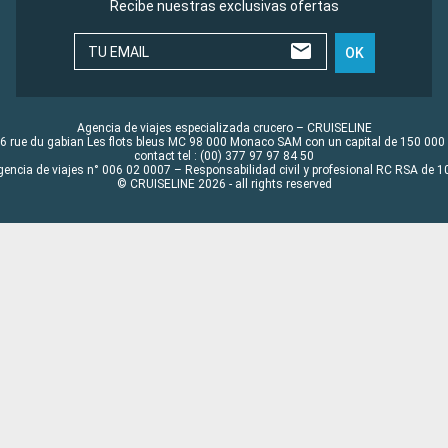
Recibe nuestras exclusivas ofertas
TU EMAIL
OK
Agencia de viajes especializada crucero – CRUISELINE
6 rue du gabian Les flots bleus MC 98 000 Monaco SAM con un capital de 150 000
contact tel : (00) 377 97 97 84 50
gencia de viajes n° 006 02 0007 – Responsabilidad civil y profesional RC RSA de
© CRUISELINE 2026 - all rights reserved