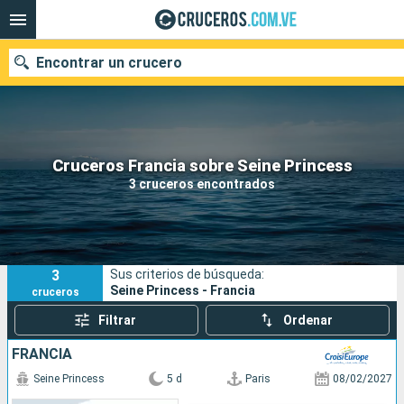
Encontrar un crucero
Nuestros destinos
Cruceros Francia sobre Seine Princess
3 cruceros encontrados
Fecha de salida
Puertos
Compañías
3
Sus criterios de búsqueda:
Buscar
Seine Princess - Francia
cruceros
Filtrar
Ordenar
FRANCIA
Seine Princess
5 d
Paris
08/02/2027