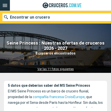
Encontrar un crucero
Seine Princess : Nuestras ofertas de cruceros
Nuestros destinos
2026 - 2027
8 cruceros encontrados
Fecha de salida
Puertos
Compañías
Ver las 11 fotos siguientes
Buscar
5 datos que deberías saber del MS Seine Princess
El MS Seine Princess es un barco de crucero fluvial,
propiedad de la
compañía francesa CroisiEurope
, que
navega por el Sena desde París hasta Honfleur. Sin duda, los
cruceros propuestos por este barco resultan perfectos