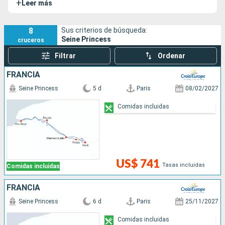
+
Leer más
para descubrir, de una forma diferente, las maravillas del
Valle del Sena y de la Côte Fleurie.
8
Sus criterios de búsqueda:
Seine Princess
cruceros
Filtrar
Ordenar
FRANCIA
Seine Princess
5 d
Paris
08/02/2027
Comidas incluidas
US$ 741
Tasas incluidas
Comidas incluidas
FRANCIA
Seine Princess
6 d
Paris
25/11/2027
Comidas incluidas