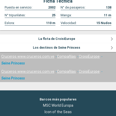
Ficha Técnica
Puesta en servicio:
2002
N° de pasajeros:
138
N° tripunlates:
25
Manga:
11
m
Eslora:
110
m
Velocidad:
15
Nudos
La flota de CroisiEurope
Los destinos de Seine Princess
Cruceros www.cruceros.com.ve
Compañías
CroisiEurope
Seine Princess
Cruceros www.cruceros.com.ve
Compañías
CroisiEurope
Seine Princess
Barcos más populares
MSC World Europa
Icon of the Seas