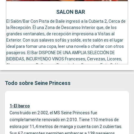
SALON BAR
El Salón/Bar Con Pista de Baile ingresó a la Cubieta 2, Cerca de
la Recepción. Él una Zona de Descanso Interior que, de los
grandes ventanales, de recepción impresiona a Vistas al
Exterior. Con sus salaves sofás y solde, este salón es el lugar
ideal para tomar una copa, leer una novela o charlar con otros
pasajeros. El Bar DISPONE DE UNA AMPLIA SELECCIÓN DE
BIDBIDAS, INCURYENDO VINOS Franceses, Cervezas, Licores,
Champagnes y Refescos. Durante Los Cruceros, Este Salón,
Vec, Realizan Cometicions, Aperitivos, Noches de Bingo o
Bailes. Un Servicio de Bar Abierto TE Permite Elegir Bebidas
Todo sobre Seine Princess
Grastuita Drané Todo El Día, Excepción Los Champagnes y Los
Vinos que se encuentran en el recurso en El Menú.
1-El barco
Construido en 2.002, el MS Seine Princess fue
completamente renovado en 2.010. Tiene 110 metros de
eslora por 11,4 metros de manga y cuenta con 2 cubiertas.
Sus 67 camarotes permiten embarcar a 138 pasajeros.