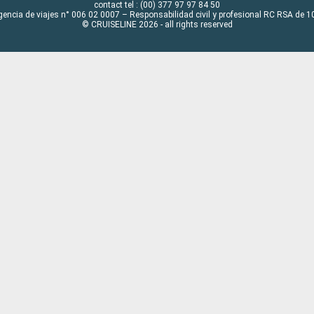
contact tel : (00) 377 97 97 84 50
gencia de viajes n° 006 02 0007 – Responsabilidad civil y profesional RC RSA de
© CRUISELINE 2026 - all rights reserved