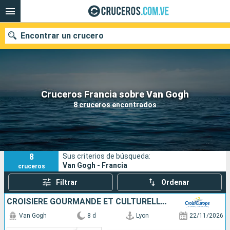
Encontrar un crucero
Nuestros destinos
Cruceros Francia sobre Van Gogh
8 cruceros encontrados
Fecha de salida
Puertos
Compañías
8
Sus criterios de búsqueda:
Buscar
Van Gogh - Francia
cruceros
Filtrar
Ordenar
CROISIÈRE GOURMANDE ET CULTURELLE AU FIL DE LA SAÔNE ET DU RHÔNE, L'ART DE VIVRE À LA FRANÇAISE
Van Gogh
8 d
Lyon
22/11/2026