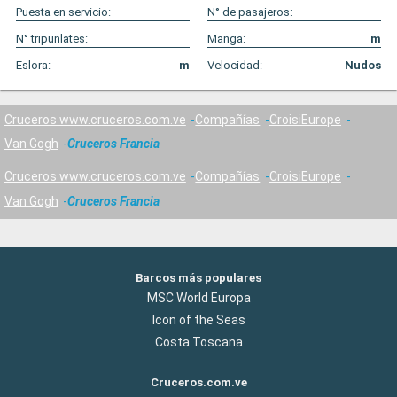
Puesta en servicio:
N° de pasajeros:
N° tripunlates:
Manga:
m
Eslora:
m
Velocidad:
Nudos
Cruceros www.cruceros.com.ve
Compañías
CroisiEurope
Van Gogh
Cruceros Francia
Cruceros www.cruceros.com.ve
Compañías
CroisiEurope
Van Gogh
Cruceros Francia
Barcos más populares
MSC World Europa
Icon of the Seas
Costa Toscana
Cruceros.com.ve