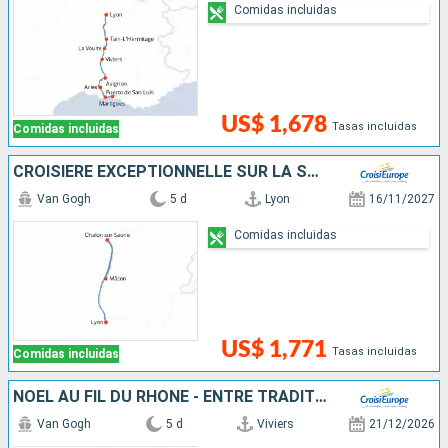
Comidas incluidas
US$ 1,678
Tasas incluidas
Comidas incluidas
CROISIÈRE EXCEPTIONNELLE SUR LA SAÔNE POUR CÉLÉBRER LE BEAUJOLAIS NOUVEAU
Van Gogh
5 d
Lyon
16/11/2027
Comidas incluidas
US$ 1,771
Tasas incluidas
Comidas incluidas
NOËL AU FIL DU RHÔNE - ENTRE TRADITIONS, DÉCOUVERTES HISTORIQUES ET MOMENTS GOURMANDS
Van Gogh
5 d
Viviers
21/12/2026