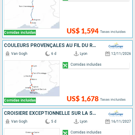
US$ 1,594
Tasas incluidas
Comidas incluidas
COULEURS PROVENÇALES AU FIL DU RHÔNE
Van Gogh
6 d
Lyon
12/11/2026
Comidas incluidas
US$ 1,678
Tasas incluidas
Comidas incluidas
CROISIÈRE EXCEPTIONNELLE SUR LA SAÔNE POUR CÉLÉBRER LE BEAUJOLAIS NOUVEAU
Van Gogh
5 d
Lyon
16/11/2027
Comidas incluidas