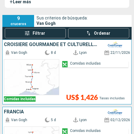
+
Leer más
que, en ocasiones, inspiraron al gran pintor holandés.
9
Sus criterios de búsqueda:
Van Gogh
cruceros
Filtrar
Ordenar
CROISIÈRE GOURMANDE ET CULTURELLE AU FIL DE LA SAÔNE ET DU RHÔNE, L'ART DE VIVRE À LA FRANÇAISE
Van Gogh
8 d
Lyon
22/11/2026
Comidas incluidas
US$ 1,426
Tasas incluidas
Comidas incluidas
FRANCIA
Van Gogh
5 d
Lyon
02/12/2026
Comidas incluidas