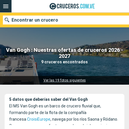
Encontrar un crucero
Van Gogh : Nuestras ofertas de cruceros 2026 -
Nuestros destinos
2027
9 cruceros encontrados
Fecha de salida
Puertos
Compañías
Ver las 19 fotos siguientes
Buscar
5 datos que deberías saber del Van Gogh
El MS Van Gogh es un barco de crucero fluvial que,
formando parte de la flota de la compañía
francesa
CroisiEurope
, navega por los ríos Saona y Ródano.
Sus cruceros son perfectos para descubrir los paisajes