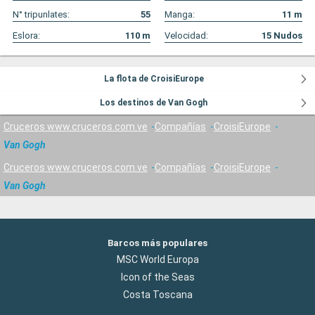
N° tripunlates:
55
Manga:
11
m
Eslora:
110
m
Velocidad:
15
Nudos
La flota de CroisiEurope
Los destinos de Van Gogh
Cruceros www.cruceros.com.ve
Compañías
CroisiEurope
Van Gogh
Cruceros www.cruceros.com.ve
Compañías
CroisiEurope
Van Gogh
Barcos más populares
MSC World Europa
Icon of the Seas
Costa Toscana