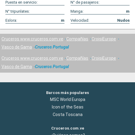
Puesta en servicio:
N° de pasajeros:
N° tripunlates:
Manga:
m
Eslora:
m
Velocidad:
Nudos
Cruceros www.cruceros.com.ve
Compañías
CroisiEurope
Vasco de Gama
Cruceros Portugal
Cruceros www.cruceros.com.ve
Compañías
CroisiEurope
Vasco de Gama
Cruceros Portugal
Barcos más populares
MSC World Europa
Icon of the Seas
Costa Toscana
Cruceros.com.ve