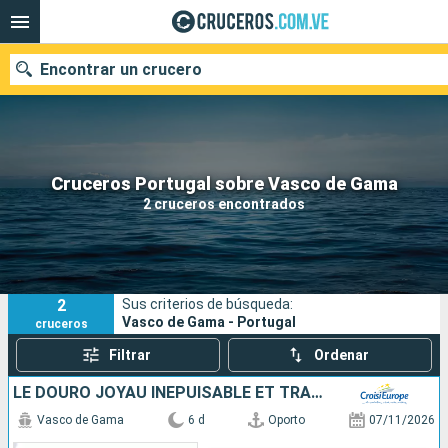
Encontrar un crucero
Nuestros destinos
Cruceros Portugal sobre Vasco de Gama
2 cruceros encontrados
Fecha de salida
Puertos
Compañías
2
Sus criterios de búsqueda:
Buscar
Vasco de Gama - Portugal
cruceros
Filtrar
Ordenar
LE DOURO JOYAU INÉPUISABLE ET TRADITIONS ANCESTRALES (FORMULE PORT-PORT)
Vasco de Gama
6 d
Oporto
07/11/2026