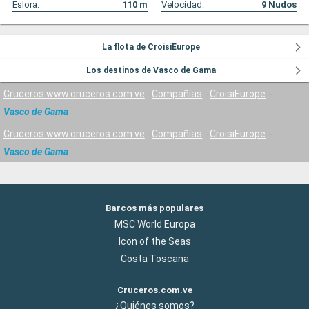
Eslora:
110
m
Velocidad:
9
Nudos
La flota de CroisiEurope
Los destinos de Vasco de Gama
Cruceros www.cruceros.com.ve
Compañías
CroisiEurope
Vasco de Gama
Cruceros www.cruceros.com.ve
Compañías
CroisiEurope
Vasco de Gama
Barcos más populares
MSC World Europa
Icon of the Seas
Costa Toscana
Cruceros.com.ve
¿Quiénes somos?