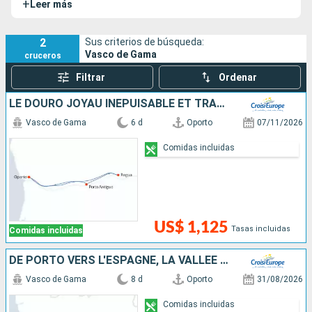
+
Leer más
romántico a los tesoros portugueses y españoles de uno
de los valles más bellos de la Península Ibérica.
2
Sus criterios de búsqueda:
Vasco de Gama
cruceros
Filtrar
Ordenar
LE DOURO JOYAU INÉPUISABLE ET TRADITIONS ANCESTRALES (FORMULE PORT-PORT)
Vasco de Gama
6 d
Oporto
07/11/2026
Comidas incluidas
US$ 1,125
Tasas incluidas
Comidas incluidas
DE PORTO VERS L'ESPAGNE, LA VALLÉE DU DOURO (PORTUGAL) ET SALAMANQUE (ESPAGNE)
Vasco de Gama
8 d
Oporto
31/08/2026
Comidas incluidas