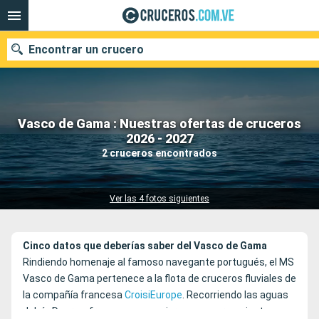
Encontrar un crucero
Vasco de Gama : Nuestras ofertas de cruceros
Nuestros destinos
2026 - 2027
2 cruceros encontrados
Fecha de salida
Puertos
Compañías
Ver las 4 fotos siguientes
Buscar
Cinco datos que deberías saber del Vasco de Gama
Rindiendo homenaje al famoso navegante portugués, el MS
Vasco de Gama pertenece a la flota de cruceros fluviales de
la compañía francesa
CroisiEurope
. Recorriendo las aguas
del río Duero, ofrece a sus pasajeros un acercamiento