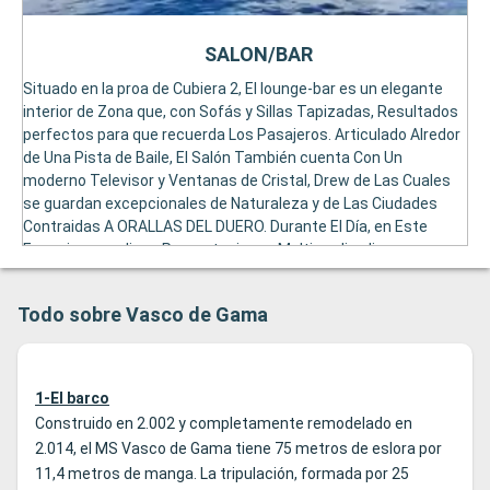
SALON/BAR
Situado en la proa de Cubiera 2, El lounge-bar es un elegante
interior de Zona que, con Sofás y Sillas Tapizadas, Resultados
perfectos para que recuerda Los Pasajeros. Articulado Alredor
de Una Pista de Baile, El Salón También cuenta Con Un
moderno Televisor y Ventanas de Cristal, Drew de Las Cuales
se guardan excepcionales de Naturaleza y de Las Ciudades
Contraidas A ORALLAS DEL DUERO. Durante El Día, en Este
Espacio es realizan Presestaciones Multimedia, diversas
programas del mantenimiento y conférencias sobrias
itinerarios y Lugares A Visitar. Por la Noche, El Salón-Bar Puede
Todo sobre Vasco de Gama
Acoger Asséáculos, Proyeciones de Películas, Delaciones de
Especialidades Culinarias locales O Veladas de Baile.
1-El barco
Construido en 2.002 y completamente remodelado en
2.014, el MS Vasco de Gama tiene 75 metros de eslora por
11,4 metros de manga. La tripulación, formada por 25