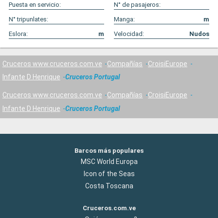
Puesta en servicio:
N° de pasajeros:
N° tripunlates:
Manga:
m
Eslora:
m
Velocidad:
Nudos
Cruceros www.cruceros.com.ve
Compañías
CroisiEurope
Infante D Henrique
Cruceros Portugal
Cruceros www.cruceros.com.ve
Compañías
CroisiEurope
Infante D Henrique
Cruceros Portugal
Barcos más populares
MSC World Europa
Icon of the Seas
Costa Toscana
Cruceros.com.ve