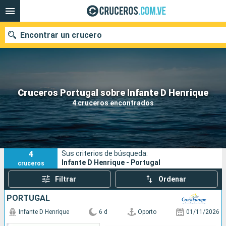
Encontrar un crucero
Nuestros destinos
Cruceros Portugal sobre Infante D Henrique
4 cruceros encontrados
Fecha de salida
Puertos
Compañías
4
Sus criterios de búsqueda:
Buscar
Infante D Henrique - Portugal
cruceros
Filtrar
Ordenar
PORTUGAL
Infante D Henrique
6 d
Oporto
01/11/2026