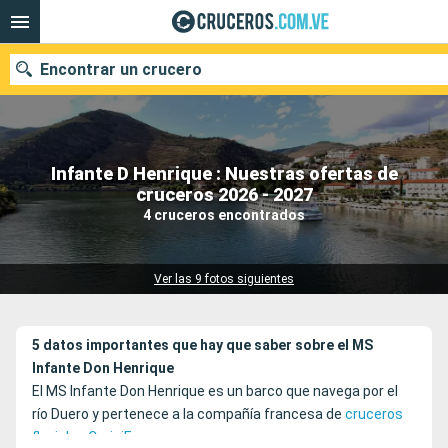
Encontrar un crucero
Infante D Henrique : Nuestras ofertas de
Nuestros destinos
cruceros 2026 - 2027
4 cruceros encontrados
Fecha de salida
Puertos
Compañías
Ver las 9 fotos siguientes
Buscar
5 datos importantes que hay que saber sobre el MS
Infante Don Henrique
El MS Infante Don Henrique es un barco que navega por el
río Duero y pertenece a la compañía francesa de
cruceros
fluviales CroisiEurope
.