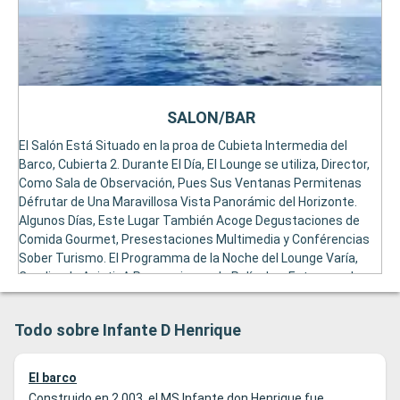
SALON/BAR
El Salón Está Situado en la proa de Cubieta Intermedia del
Barco, Cubierta 2. Durante El Día, El Lounge se utiliza, Director,
Como Sala de Observación, Pues Sus Ventanas Permitenas
Défrutar de Una Maravillosa Vista Panorámic del Horizonte.
Algunos Días, Este Lugar También Acoge Degustaciones de
Comida Gourmet, Presestaciones Multimedia y Conférencias
Sober Turismo. El Programma de la Noche del Lounge Varía,
Coudiendo Asistir A Proyecciones de Películas, Estecanculos
de Danza y Canto, Bailes Temficos, ... The Zona del Bar, Con Su
Mostrador de Teca, Está Situada en la parte delantera Del
Todo sobre Infante D Henrique
Lunge.
El barco
Construido en 2.003, el MS Infante don Henrique fue