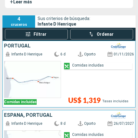
+
Leer más
4
Sus criterios de búsqueda:
Infante D Henrique
cruceros
Filtrar
Ordenar
PORTUGAL
Infante D Henrique
6 d
Oporto
01/11/2026
Comidas incluidas
US$ 1,319
Tasas incluidas
Comidas incluidas
ESPAÑA, PORTUGAL
Infante D Henrique
8 d
Oporto
26/07/2027
Comidas incluidas