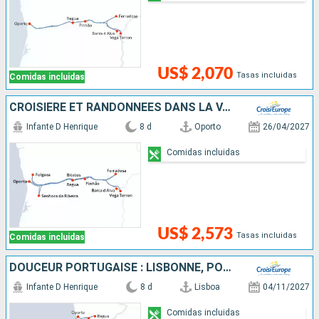
US$ 2,070
Tasas incluidas
Comidas incluidas
CROISIÈRE ET RANDONNÉES DANS LA VALLÉE DU DOURO, UNE NATURE PRÉSERVÉE
Infante D Henrique
8 d
Oporto
26/04/2027
Comidas incluidas
US$ 2,573
Tasas incluidas
Comidas incluidas
DOUCEUR PORTUGAISE : LISBONNE, PORTO & LA VALLÉE DU DOURO
Infante D Henrique
8 d
Lisboa
04/11/2027
Comidas incluidas