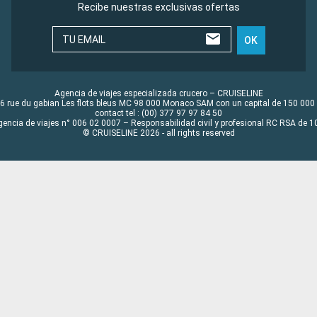
Recibe nuestras exclusivas ofertas
TU EMAIL
OK
Agencia de viajes especializada crucero – CRUISELINE
6 rue du gabian Les flots bleus MC 98 000 Monaco SAM con un capital de 150 000
contact tel : (00) 377 97 97 84 50
gencia de viajes n° 006 02 0007 – Responsabilidad civil y profesional RC RSA de
© CRUISELINE 2026 - all rights reserved