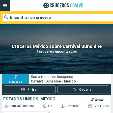
Encontrar un crucero
Nuestros destinos
Cruceros México sobre Carnival Sunshine
7 cruceros encontrados
Fecha de salida
Puertos
Compañías
7
Sus criterios de búsqueda:
Buscar
Carnival Sunshine - México
cruceros
Filtrar
Ordenar
ESTADOS UNIDOS, MÉXICO
Carnival Sunshine
6 d
Galveston
17/11/2027