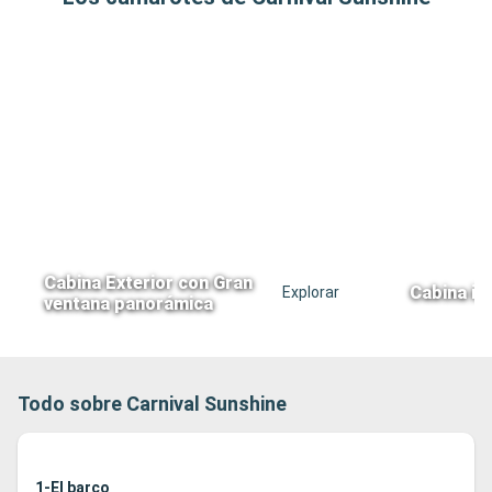
Cabina Exterior con Gran
Cabina in
Explorar
ventana panorámica
Todo sobre Carnival Sunshine
1-El barco