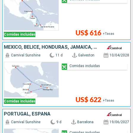
US$ 616
+Tasas
Comidas incluidas
MÉXICO, BELICE, HONDURAS, JAMAICA, ISLAS CAIMÁN, ESTADOS UNIDOS
Carnival Sunshine
11 d
Galveston
10/04/2028
Comidas incluidas
US$ 622
+Tasas
Comidas incluidas
PORTUGAL, ESPAÑA
Carnival Sunshine
9 d
Barcelona
19/06/2027
Comidas incluidas