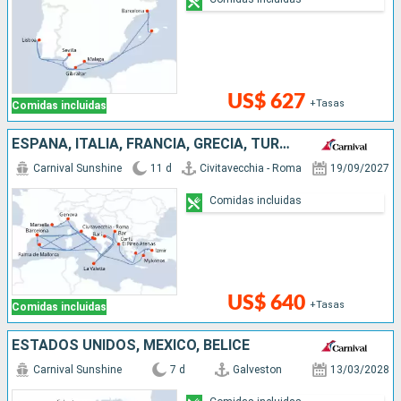
US$ 627
+Tasas
Comidas incluidas
ESPAÑA, ITALIA, FRANCIA, GRECIA, TURQUÍA, MONTENEGRO, MALTA
Carnival Sunshine
11 d
Civitavecchia - Roma
19/09/2027
Comidas incluidas
US$ 640
+Tasas
Comidas incluidas
ESTADOS UNIDOS, MÉXICO, BELICE
Carnival Sunshine
7 d
Galveston
13/03/2028