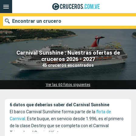
Encontrar un crucero
Carnival Sunshine : Nuestras ofertas de
Nuestros destinos
cruceros 2026 - 2027
45 cruceros encontrados
Fecha de salida
Puertos
Compañías
Ver las 60 fotos siguientes
Buscar
6 datos que deberías saber del Carnival Sunshine
El barco Carnival Sunshine forma parte de la
flota de
Carnival
. Este buque, en servicio desde 1.996, es el primero
de la clase Destiny que se completa con el Carnival
Triumph y el Carnival Victory.