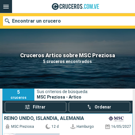
Encontrar un crucero
Nuestros destinos
Cruceros Artico sobre MSC Preziosa
5 cruceros encontrados
Fecha de salida
Puertos
Compañías
5
Sus criterios de búsqueda:
Buscar
MSC Preziosa - Artico
cruceros
Filtrar
Ordenar
REINO UNIDO, ISLANDIA, ALEMANIA
MSC Preziosa
12 d
Hamburgo
16/05/2027