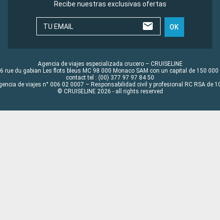
Recibe nuestras exclusivas ofertas
TU EMAIL
OK
Agencia de viajes especializada crucero – CRUISELINE
6 rue du gabian Les flots bleus MC 98 000 Monaco SAM con un capital de 150 000
contact tel : (00) 377 97 97 84 50
gencia de viajes n° 006 02 0007 – Responsabilidad civil y profesional RC RSA de
© CRUISELINE 2026 - all rights reserved