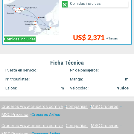
Comidas incluidas
US$ 2,371
+Tasas
Comidas incluidas
Ficha Técnica
Puesta en servicio:
N° de pasajeros:
N° tripunlates:
Manga:
m
Eslora:
m
Velocidad:
Nudos
Cruceros www.cruceros.com.ve
Compañías
MSC Cruceros
MSC Preziosa
Cruceros Artico
Cruceros www.cruceros.com.ve
Compañías
MSC Cruceros
MSC Preziosa
Cruceros Artico