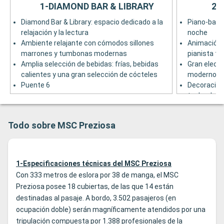
1-DIAMOND BAR & LIBRARY
2-
Diamond Bar & Library: espacio dedicado a la
Piano-bar id
relajación y la lectura
noche
Ambiente relajante con cómodos sillones
Animación 
marrones y tumbonas modernas
pianista to
Amplia selección de bebidas: frías, bebidas
Gran elecci
calientes y una gran selección de cócteles
modernos, 
Puente 6
Decoración 
techo dora
cristales d
Puente 7
Todo sobre MSC Preziosa
1-Especificaciones técnicas del MSC Preziosa
Con 333 metros de eslora por 38 de manga, el MSC
Preziosa posee 18 cubiertas, de las que 14 están
destinadas al pasaje. A bordo, 3.502 pasajeros (en
ocupación doble) serán magníficamente atendidos por una
tripulación compuesta por 1.388 profesionales de la