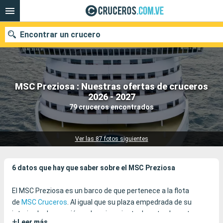
Encontrar un crucero
MSC Preziosa : Nuestras ofertas de cruceros
Nuestros destinos
2026 - 2027
79 cruceros encontrados
Fecha de salida
Puertos
Compañías
Ver las 87 fotos siguientes
Buscar
6 datos que hay que saber sobre el MSC Preziosa
El MSC Preziosa es un barco de que pertenece a la flota
de
MSC Cruceros
. Al igual que su plaza empedrada de su
interior, la decoración y el equipamiento de este elegante
+
Leer más