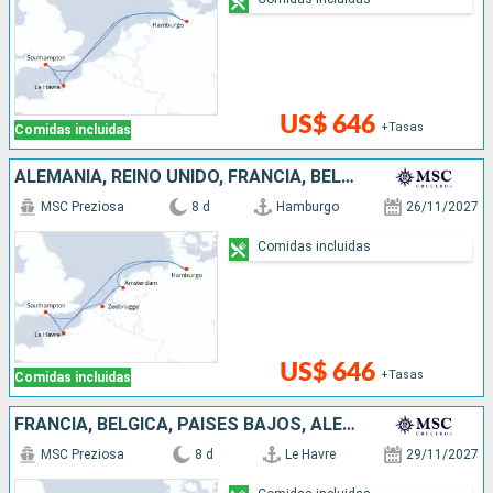
US$ 646
+Tasas
Comidas incluidas
ALEMANIA, REINO UNIDO, FRANCIA, BÉLGICA, PAISES BAJOS
MSC Preziosa
8 d
Hamburgo
26/11/2027
Comidas incluidas
US$ 646
+Tasas
Comidas incluidas
FRANCIA, BÉLGICA, PAISES BAJOS, ALEMANIA, REINO UNIDO
MSC Preziosa
8 d
Le Havre
29/11/2027