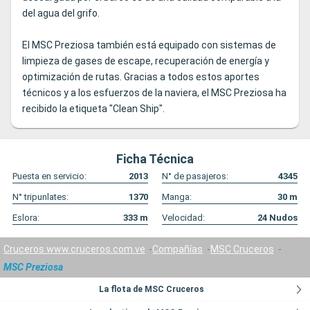
del agua del grifo.
El MSC Preziosa también está equipado con sistemas de
limpieza de gases de escape, recuperación de energía y
optimización de rutas. Gracias a todos estos aportes
técnicos y a los esfuerzos de la naviera, el MSC Preziosa ha
recibido la etiqueta "Clean Ship".
Ficha Técnica
Puesta en servicio:
2013
N° de pasajeros:
4345
N° tripunlates:
1370
Manga:
30
m
Eslora:
333
m
Velocidad:
24
Nudos
Cruceros www.cruceros.com.ve
Compañías
MSC Cruceros
MSC Preziosa
La flota de MSC Cruceros