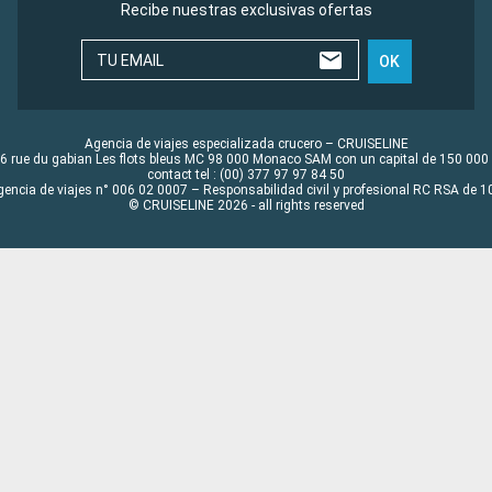
Recibe nuestras exclusivas ofertas
TU EMAIL
OK
Agencia de viajes especializada crucero – CRUISELINE
6 rue du gabian Les flots bleus MC 98 000 Monaco SAM con un capital de 150 000
contact tel : (00) 377 97 97 84 50
gencia de viajes n° 006 02 0007 – Responsabilidad civil y profesional RC RSA de
© CRUISELINE 2026 - all rights reserved