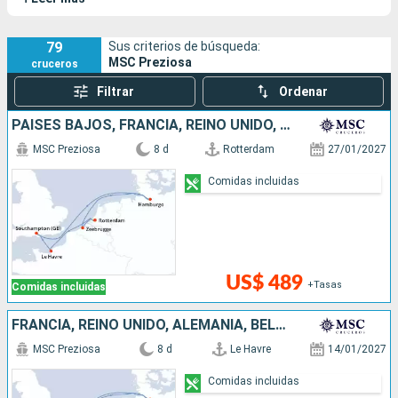
transatlántico evocan a Italia y al Mediterráneo. Inaugurado en
el año 2.012, constituye junto al
MSC Divina
, el
MSC
Splendida
y el
MSC Fantasia
la clase Fantasia de MSC
79
Sus criterios de búsqueda:
MSC Preziosa
cruceros
Cruceros.
Filtrar
Ordenar
PAISES BAJOS, FRANCIA, REINO UNIDO, ALEMANIA, BÉLGICA
MSC Preziosa
8 d
Rotterdam
27/01/2027
Comidas incluidas
US$ 489
+Tasas
Comidas incluidas
FRANCIA, REINO UNIDO, ALEMANIA, BÉLGICA, PAISES BAJOS
MSC Preziosa
8 d
Le Havre
14/01/2027
Comidas incluidas