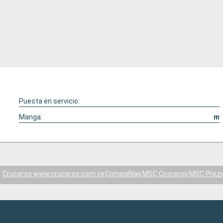
Puesta en servicio:
Manga:
m
Cruceros www.cruceros.com.ve
Compañías
MSC Cruceros
MSC Prezi