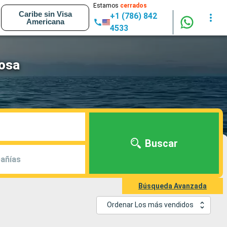
Estamos
cerrados
Caribe sin Visa
+1 (786) 842
Americana
4533
iosa
Buscar
añías
Búsqueda Avanzada
Ordenar Los más vendidos