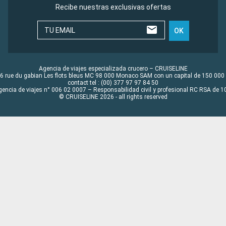
Recibe nuestras exclusivas ofertas
TU EMAIL
OK
Agencia de viajes especializada crucero – CRUISELINE
6 rue du gabian Les flots bleus MC 98 000 Monaco SAM con un capital de 150 000
contact tel : (00) 377 97 97 84 50
gencia de viajes n° 006 02 0007 – Responsabilidad civil y profesional RC RSA de
© CRUISELINE 2026 - all rights reserved