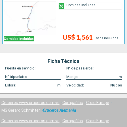
Comidas incluidas
US$ 1,561
Tasas incluidas
Comidas incluidas
Ficha Técnica
Puesta en servicio:
N° de pasajeros:
N° tripunlates:
Manga:
m
Eslora:
m
Velocidad:
Nudos
Cruceros www.cruceros.com.ve
Compañías
CroisiEurope
MS Gerard Schmitter
Cruceros Alemania
Cruceros www.cruceros.com.ve
Compañías
CroisiEurope