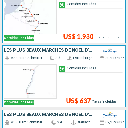
Comidas incluidas
US$ 1,930
Tasas incluidas
Comidas incluidas
LES PLUS BEAUX MARCHÉS DE NOËL D'ALSACE EN CROISIÈRE - STRASBOURG ET COLMAR, SAVEURS, LUMIÈRES ET FÉERIES DE L'AVENT : QUAND LA TRADITION ENCHANTE LES SENS
MS Gerard Schmitter
3 d
Estrasburgo
30/11/2027
Comidas incluidas
US$ 637
Tasas incluidas
Comidas incluidas
LES PLUS BEAUX MARCHÉS DE NOËL D'ALSACE EN CROISIÈRE
MS Gerard Schmitter
3 d
Breisach
02/12/2027