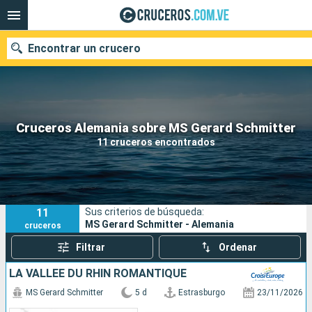
Encontrar un crucero
Nuestros destinos
Cruceros Alemania sobre MS Gerard Schmitter
11 cruceros encontrados
Fecha de salida
Puertos
Compañías
11
Sus criterios de búsqueda:
Buscar
MS Gerard Schmitter - Alemania
cruceros
Filtrar
Ordenar
LA VALLÉE DU RHIN ROMANTIQUE
MS Gerard Schmitter
5 d
Estrasburgo
23/11/2026