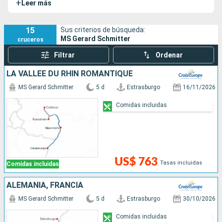
+
Leer más
Mosela y el Meno, desde Estrasburgo hasta Ámsterdam.
15
Sus criterios de búsqueda:
MS Gerard Schmitter
cruceros
Filtrar
Ordenar
LA VALLÉE DU RHIN ROMANTIQUE
MS Gerard Schmitter
5 d
Estrasburgo
16/11/2026
Comidas incluidas
US$ 763
Tasas incluidas
Comidas incluidas
ALEMANIA, FRANCIA
MS Gerard Schmitter
5 d
Estrasburgo
30/10/2026
Comidas incluidas