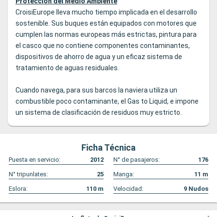
Protección del Medio Ambiente
CroisiEurope lleva mucho tiempo implicada en el desarrollo
sostenible. Sus buques están equipados con motores que
cumplen las normas europeas más estrictas, pintura para
el casco que no contiene componentes contaminantes,
dispositivos de ahorro de agua y un eficaz sistema de
tratamiento de aguas residuales.
Cuando navega, para sus barcos la naviera utiliza un
combustible poco contaminante, el Gas to Liquid, e impone
un sistema de clasificación de residuos muy estricto.
Ficha Técnica
Puesta en servicio:
2012
N° de pasajeros:
176
N° tripunlates:
25
Manga:
11
m
Eslora:
110
m
Velocidad:
9
Nudos