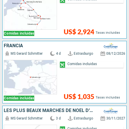
US$ 2,924
Tasas incluidas
Comidas incluidas
FRANCIA
MS Gerard Schmitter
4 d
Estrasburgo
08/12/2026
Comidas incluidas
US$ 1,035
Tasas incluidas
Comidas incluidas
LES PLUS BEAUX MARCHÉS DE NOËL D'ALSACE EN CROISIÈRE - STRASBOURG ET COLMAR, SAVEURS, LUMIÈRES ET FÉERIES DE L'AVENT : QUAND LA TRADITION ENCHANTE LES SENS
MS Gerard Schmitter
3 d
Estrasburgo
30/11/2027
Comidas incluidas