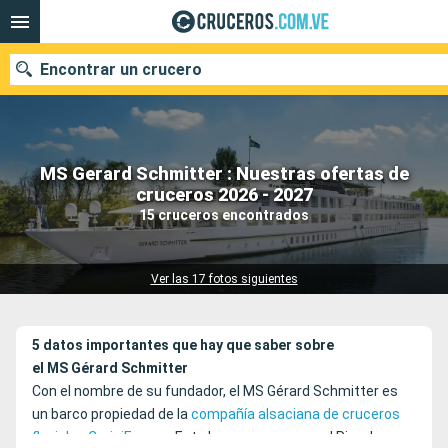
Encontrar un crucero
MS Gerard Schmitter : Nuestras ofertas de
Nuestros destinos
cruceros 2026 - 2027
15 cruceros encontrados
Fecha de salida
Puertos
Compañías
Ver las 17 fotos siguientes
Buscar
5 datos importantes que hay que saber sobre
el MS Gérard Schmitter
Con el nombre de su fundador, el MS Gérard Schmitter es
un barco propiedad de la
compañía alsaciana de cruceros
fluviales CroisiEurope
. Este barco navega por el Rin, el