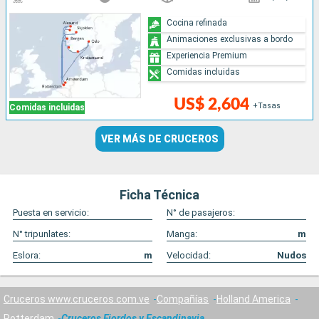
Cocina refinada
Animaciones exclusivas a bordo
Experiencia Premium
Comidas incluidas
US$ 2,604
+Tasas
Comidas incluidas
VER MÁS DE CRUCEROS
Ficha Técnica
Puesta en servicio:
N° de pasajeros:
N° tripunlates:
Manga:
m
Eslora:
m
Velocidad:
Nudos
Cruceros www.cruceros.com.ve
Compañías
Holland America
Rotterdam
Cruceros Fiordos y Escandinavia