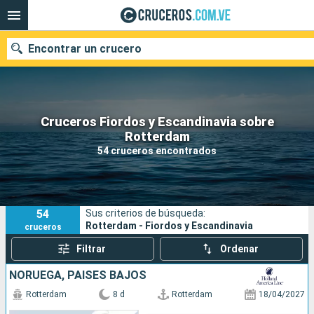
Encontrar un crucero
Cruceros Fiordos y Escandinavia sobre
Nuestros destinos
Rotterdam
54 cruceros encontrados
Fecha de salida
Puertos
Compañías
54
Sus criterios de búsqueda:
Buscar
Rotterdam - Fiordos y Escandinavia
cruceros
Filtrar
Ordenar
NORUEGA, PAISES BAJOS
Rotterdam
8 d
Rotterdam
18/04/2027