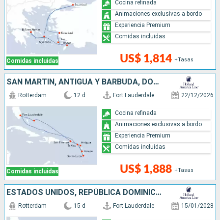
Cocina refinada
Animaciones exclusivas a bordo
Experiencia Premium
Comidas incluidas
US$ 1,814
+Tasas
Comidas incluidas
SAN MARTÍN, ANTIGUA Y BARBUDA, DOMINICA, SANTA LUCIA, BAHAMAS, ESTADOS UNIDOS
Rotterdam
12 d
Fort Lauderdale
22/12/2026
Cocina refinada
Animaciones exclusivas a bordo
Experiencia Premium
Comidas incluidas
US$ 1,888
+Tasas
Comidas incluidas
ESTADOS UNIDOS, REPÚBLICA DOMINICANA, BAHAMAS, PUERTO RICO
Rotterdam
15 d
Fort Lauderdale
15/01/2028