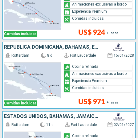
Animaciones exclusivas a bordo
Experiencia Premium
Comidas incluidas
US$ 924
+Tasas
Comidas incluidas
REPÚBLICA DOMINICANA, BAHAMAS, ESTADOS UNIDOS
Rotterdam
8 d
Fort Lauderdale
15/01/2028
Cocina refinada
Animaciones exclusivas a bordo
Experiencia Premium
Comidas incluidas
US$ 971
+Tasas
Comidas incluidas
ESTADOS UNIDOS, BAHAMAS, JAMAICA, ISLAS CAIMÁN, BELICE, MÉXICO
Rotterdam
11 d
Fort Lauderdale
02/01/2027
Cocina refinada