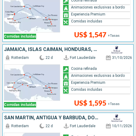
Cocina refinada
Animaciones exclusivas a bordo
Experiencia Premium
Comidas incluidas
US$ 1,547
+Tasas
Comidas incluidas
JAMAICA, ISLAS CAIMÁN, HONDURAS, BELICE, MÉXICO, SAN MARTÍN, ANTIGUA Y BARBUDA, DOMINICA, SANTA LUCIA, BAHAMAS, ESTADOS UNIDOS
Rotterdam
22 d
Fort Lauderdale
31/10/2026
Cocina refinada
Animaciones exclusivas a bordo
Experiencia Premium
Comidas incluidas
US$ 1,595
+Tasas
Comidas incluidas
SAN MARTÍN, ANTIGUA Y BARBUDA, DOMINICA, SANTA LUCIA, BAHAMAS, JAMAICA, HONDURAS, BELICE, MÉXICO, ESTADOS UNIDOS
Rotterdam
22 d
Fort Lauderdale
10/11/2026