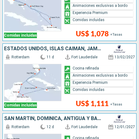
Animaciones exclusivas a bordo
Experiencia Premium
Comidas incluidas
US$ 1,078
+Tasas
Comidas incluidas
ESTADOS UNIDOS, ISLAS CAIMÁN, JAMAICA, HONDURAS, BELICE, MÉXICO
Rotterdam
11 d
Fort Lauderdale
13/02/2027
Cocina refinada
Animaciones exclusivas a bordo
Experiencia Premium
Comidas incluidas
US$ 1,111
+Tasas
Comidas incluidas
SAN MARTÍN, DOMINICA, ANTIGUA Y BARBUDA, PUERTO RICO, BAHAMAS, ESTADOS UNIDOS
Rotterdam
12 d
Fort Lauderdale
12/01/2027
Cocina refinada