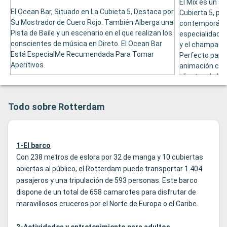
El Mix es un sa
El Ocean Bar, Situado en La Cubieta 5, Destaca por
Cubierta 5, po
Su Mostrador de Cuero Rojo. También Alberga una
contemporána 
Pista de Baile y un escenario en el que realizan los
especialidades,
conscientes de música en Direto. El Ocean Bar
y el champagne 
Está EspecialMe Recumendada Para Tomar
Perfecto para 
Aperitivos.
animación corr
clientes de lo
Canciones favo
Todo sobre Rotterdam
1-El barco
Con 238 metros de eslora por 32 de manga y 10 cubiertas
abiertas al público, el Rotterdam puede transportar 1.404
pasajeros y una tripulación de 593 personas. Este barco
dispone de un total de 658 camarotes para disfrutar de
maravillosos cruceros por el Norte de Europa o el Caribe.