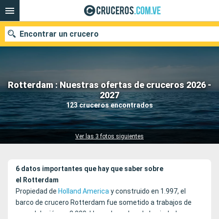
Encontrar un crucero
Rotterdam : Nuestras ofertas de cruceros 2026 -
Nuestros destinos
2027
123 cruceros encontrados
Fecha de salida
Puertos
Compañías
Ver las 3 fotos siguientes
Buscar
6 datos importantes que hay que saber sobre
el Rotterdam
Propiedad de
Holland America
y construido en 1.997, el
barco de crucero Rotterdam fue sometido a trabajos de
remodelación en 2.009. Lleva el nombre de la ciudad