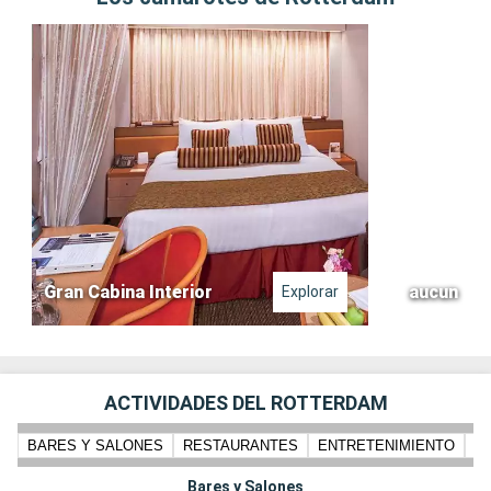
Gran Cabina Interior
aucun
Explorar
ACTIVIDADES DEL ROTTERDAM
BARES Y SALONES
RESTAURANTES
ENTRETENIMIENTO
N
Bares y Salones