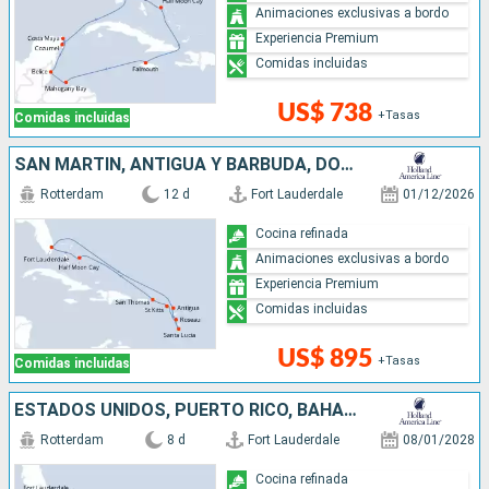
Animaciones exclusivas a bordo
Experiencia Premium
Comidas incluidas
US$ 738
+Tasas
Comidas incluidas
SAN MARTÍN, ANTIGUA Y BARBUDA, DOMINICA, SANTA LUCIA, BAHAMAS, ESTADOS UNIDOS
Rotterdam
12 d
Fort Lauderdale
01/12/2026
Cocina refinada
Animaciones exclusivas a bordo
Experiencia Premium
Comidas incluidas
US$ 895
+Tasas
Comidas incluidas
ESTADOS UNIDOS, PUERTO RICO, BAHAMAS
Rotterdam
8 d
Fort Lauderdale
08/01/2028
Cocina refinada