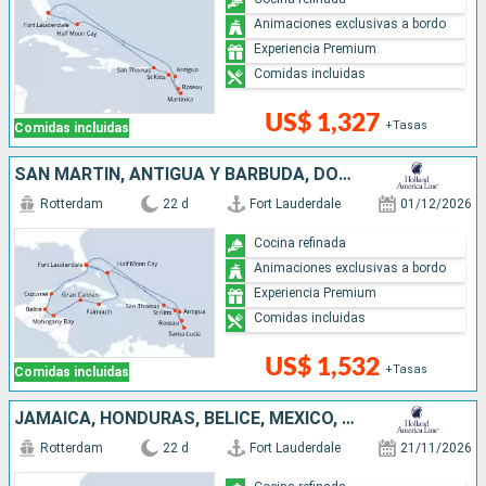
Animaciones exclusivas a bordo
Experiencia Premium
Comidas incluidas
US$ 1,327
+Tasas
Comidas incluidas
SAN MARTÍN, ANTIGUA Y BARBUDA, DOMINICA, SANTA LUCIA, ESTADOS UNIDOS, BAHAMAS, JAMAICA, ISLAS CAIMÁN, HONDURAS, BELICE, MÉXICO
Rotterdam
22 d
Fort Lauderdale
01/12/2026
Cocina refinada
Animaciones exclusivas a bordo
Experiencia Premium
Comidas incluidas
US$ 1,532
+Tasas
Comidas incluidas
JAMAICA, HONDURAS, BELICE, MÉXICO, ESTADOS UNIDOS, SAN MARTÍN, DOMINICA, SANTA LUCIA, ANTIGUA Y BARBUDA, BAHAMAS
Rotterdam
22 d
Fort Lauderdale
21/11/2026