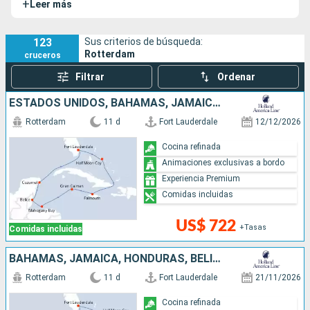
+
Leer más
portuaria holandesa homónima y, junto a los barcos
MS
Zaandam
y
MS Volendam
, constituye la clase Rotterdam
de la naviera.
123
Sus criterios de búsqueda:
Rotterdam
cruceros
Filtrar
Ordenar
ESTADOS UNIDOS, BAHAMAS, JAMAICA, ISLAS CAIMÁN, HONDURAS, BELICE, MÉXICO
Rotterdam
11 d
Fort Lauderdale
12/12/2026
Cocina refinada
Animaciones exclusivas a bordo
Experiencia Premium
Comidas incluidas
US$ 722
+Tasas
Comidas incluidas
BAHAMAS, JAMAICA, HONDURAS, BELICE, MÉXICO, ESTADOS UNIDOS
Rotterdam
11 d
Fort Lauderdale
21/11/2026
Cocina refinada