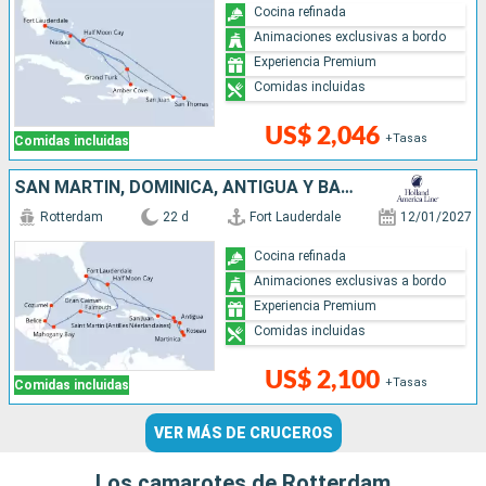
Cocina refinada
Animaciones exclusivas a bordo
Experiencia Premium
Comidas incluidas
US$ 2,046
+Tasas
Comidas incluidas
SAN MARTÍN, DOMINICA, ANTIGUA Y BARBUDA, PUERTO RICO, ESTADOS UNIDOS, BAHAMAS, JAMAICA, ISLAS CAIMÁN, HONDURAS, BELICE, MÉXICO
Rotterdam
22 d
Fort Lauderdale
12/01/2027
Cocina refinada
Animaciones exclusivas a bordo
Experiencia Premium
Comidas incluidas
US$ 2,100
+Tasas
Comidas incluidas
VER MÁS DE CRUCEROS
Los camarotes de Rotterdam