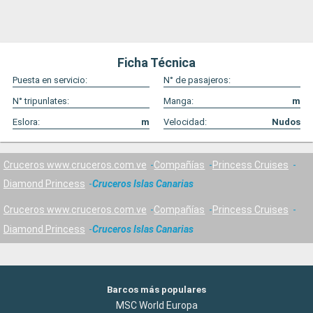
Ficha Técnica
Puesta en servicio:
N° de pasajeros:
N° tripunlates:
Manga:
m
Eslora:
m
Velocidad:
Nudos
Cruceros www.cruceros.com.ve
Compañías
Princess Cruises
Diamond Princess
Cruceros Islas Canarias
Cruceros www.cruceros.com.ve
Compañías
Princess Cruises
Diamond Princess
Cruceros Islas Canarias
Barcos más populares
MSC World Europa