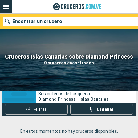
Encontrar un crucero
Nuestros destinos
Cruceros Islas Canarias sobre Diamond Princess
0 cruceros encontrados
Fecha de salida
Puertos
Compañías
Sus criterios de búsqueda:
Buscar
Diamond Princess - Islas Canarias
Filtrar
Ordenar
En estos momentos no hay cruceros disponibles.