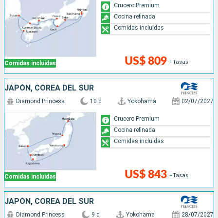
Crucero Premium
metrópolis a bordo de Diamond Princess! ¡Cruceros.com es
Cocina refinada
su marca amiga que se encarga de cada detalle de su
Comidas incluidas
reserva!
Confíe en el gran entretenimiento a bordo que le ofrecen
US$ 809
los cruceros
+Tasas
Comidas incluidas
JAPÓN, COREA DEL SUR
Diamond Princess
10 d
Yokohama
02/07/2027
Crucero Premium
Cocina refinada
Comidas incluidas
US$ 843
+Tasas
Comidas incluidas
JAPÓN, COREA DEL SUR
Diamond Princess
9 d
Yokohama
28/07/2027