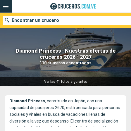
Encontrar un crucero
Diamond Princess : Nuestras ofertas de
Nuestros destinos
cruceros 2026 - 2027
110 cruceros encontrados
Fecha de salida
Puertos
Compañías
Ver las 41 fotos siguientes
Buscar
Diamond
Princess
, construido en Japón, con una
capacidad de pasajeros 2670, está pensado para personas
sociales y vitales en busca de vacaciones llenas de
diversión a la vez que descanso. El centro de socialización
es el radiante Atrium donde puede disfrutar de café y