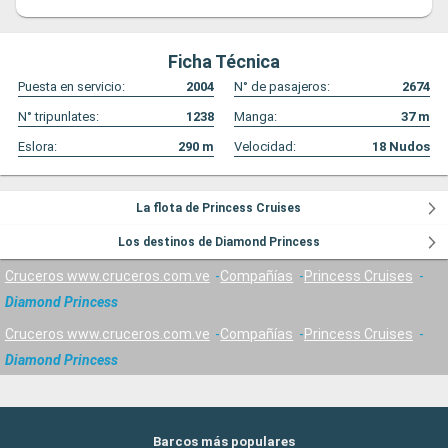
Ficha Técnica
Puesta en servicio:
2004
N° de pasajeros:
2674
N° tripunlates:
1238
Manga:
37
m
Eslora:
290
m
Velocidad:
18
Nudos
La flota de Princess Cruises
Los destinos de Diamond Princess
Cruceros www.cruceros.com.ve
Compañías
Princess Cruises
Diamond Princess
Cruceros www.cruceros.com.ve
Compañías
Princess Cruises
Diamond Princess
Barcos más populares