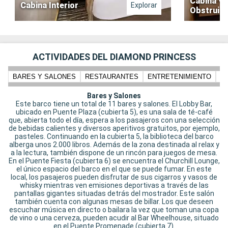
Cabina Vi
Cabina Interior
Explorar
Obstruid
ACTIVIDADES DEL DIAMOND PRINCESS
BARES Y SALONES
RESTAURANTES
ENTRETENIMIENTO
N
Bares y Salones
Este barco tiene un total de 11 bares y salones. El Lobby Bar,
ubicado en Puente Plaza (cubierta 5), es una sala de té-café
que, abierta todo el día, espera a los pasajeros con una selección
de bebidas calientes y diversos aperitivos gratuitos, por ejemplo,
pasteles. Continuando en la cubierta 5, la biblioteca del barco
alberga unos 2.000 libros. Además de la zona destinada al relax y
a la lectura, también dispone de un rincón para juegos de mesa.
En el Puente Fiesta (cubierta 6) se encuentra el Churchill Lounge,
el único espacio del barco en el que se puede fumar. En este
local, los pasajeros pueden disfrutar de sus cigarros y vasos de
whisky mientras ven emisiones deportivas a través de las
pantallas gigantes situadas detrás del mostrador. Este salón
también cuenta con algunas mesas de billar. Los que deseen
escuchar música en directo o bailara la vez que toman una copa
de vino o una cerveza, pueden acudir al Bar Wheelhouse, situado
en el Puente Promenade (cubierta 7).