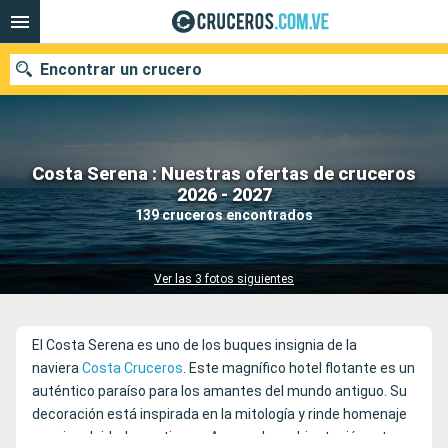
Encontrar un crucero
Costa Serena : Nuestras ofertas de cruceros
Nuestros destinos
2026 - 2027
139 cruceros encontrados
Fecha de salida
Puertos
Compañías
Ver las 3 fotos siguientes
Buscar
El Costa Serena es uno de los buques insignia de la
naviera
Costa Cruceros
. Este magnífico hotel flotante es un
auténtico paraíso para los amantes del mundo antiguo. Su
decoración está inspirada en la mitología y rinde homenaje
a varias deidades antiguas. Aunque la ambientación retro