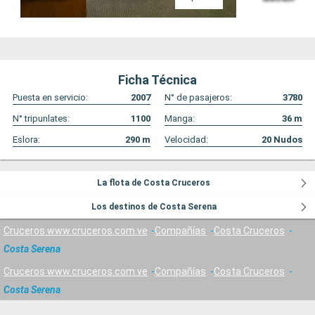
Ficha Técnica
Puesta en servicio:
2007
N° de pasajeros:
3780
N° tripunlates:
1100
Manga:
36
m
Eslora:
290
m
Velocidad:
20
Nudos
La flota de Costa Cruceros
Los destinos de Costa Serena
Cruceros www.cruceros.com.ve
Compañías
Costa Cruceros
Costa Serena
Cruceros www.cruceros.com.ve
Compañías
Costa Cruceros
Costa Serena