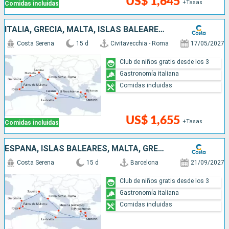
US$ 1,645
+Tasas
Comidas incluidas
ITALIA, GRECIA, MALTA, ISLAS BALEARES, ESPAÑA, FRANCIA
Costa Serena
15 d
Civitavecchia - Roma
17/05/2027
Club de niños gratis desde los 3
Gastronomía italiana
Comidas incluidas
US$ 1,655
+Tasas
Comidas incluidas
ESPAÑA, ISLAS BALEARES, MALTA, GRECIA, ITALIA
Costa Serena
15 d
Barcelona
21/09/2027
Club de niños gratis desde los 3
Gastronomía italiana
Comidas incluidas