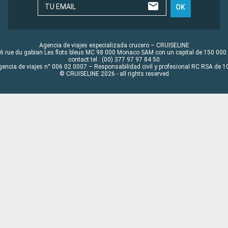
TU EMAIL
OK
Agencia de viajes especializada crucero – CRUISELINE
6 rue du gabian Les flots bleus MC 98 000 Monaco SAM con un capital de 150 000
contact tel : (00) 377 97 97 84 50
gencia de viajes n° 006 02 0007 – Responsabilidad civil y profesional RC RSA de
© CRUISELINE 2026 - all rights reserved