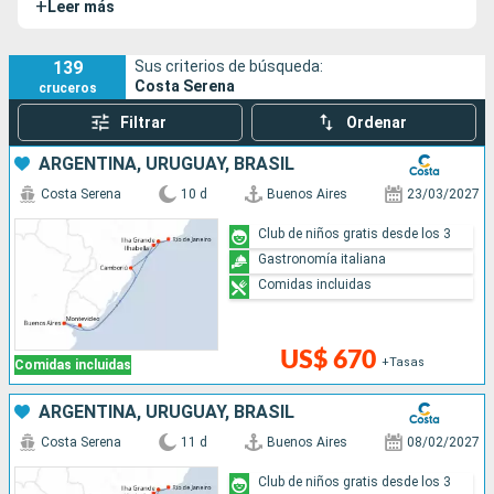
+
Leer más
invita a viajar en el tiempo, el confort y la seguridad del
Costa Serena están garantizados gracias a la tecnología de
vanguardia que posee.
139
Sus criterios de búsqueda:
Costa Serena
cruceros
Filtrar
Ordenar
ARGENTINA, URUGUAY, BRASIL
Costa Serena
10 d
Buenos Aires
23/03/2027
Club de niños gratis desde los 3
Gastronomía italiana
Comidas incluidas
US$ 670
+Tasas
Comidas incluidas
ARGENTINA, URUGUAY, BRASIL
Costa Serena
11 d
Buenos Aires
08/02/2027
Club de niños gratis desde los 3