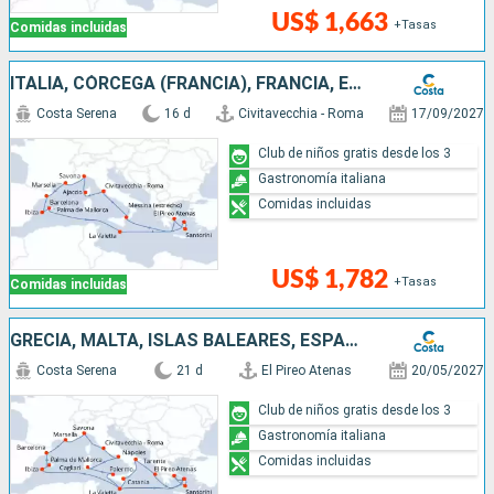
US$ 1,663
+Tasas
Comidas incluidas
ITALIA, CÓRCEGA (FRANCIA), FRANCIA, ESPAÑA, ISLAS BALEARES, MALTA, GRECIA
Costa Serena
16 d
Civitavecchia - Roma
17/09/2027
Club de niños gratis desde los 3
Gastronomía italiana
Comidas incluidas
US$ 1,782
+Tasas
Comidas incluidas
GRECIA, MALTA, ISLAS BALEARES, ESPAÑA, FRANCIA, ITALIA
Costa Serena
21 d
El Pireo Atenas
20/05/2027
Club de niños gratis desde los 3
Gastronomía italiana
Comidas incluidas