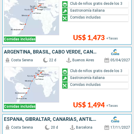
Club de niños gratis desde los 3
Gastronomía italiana
Comidas incluidas
US$ 1,473
+Tasas
Comidas incluidas
ARGENTINA, BRASIL, CABO VERDE, CANARIAS, MADEIRA, ESPAÑA, FRANCIA
Costa Serena
22 d
Buenos Aires
05/04/2027
Club de niños gratis desde los 3
Gastronomía italiana
Comidas incluidas
US$ 1,494
+Tasas
Comidas incluidas
ESPAÑA, GIBRALTAR, CANARIAS, ANTILLAS, ISLAS VÍRGENES
Costa Serena
20 d
Barcelona
17/11/2027