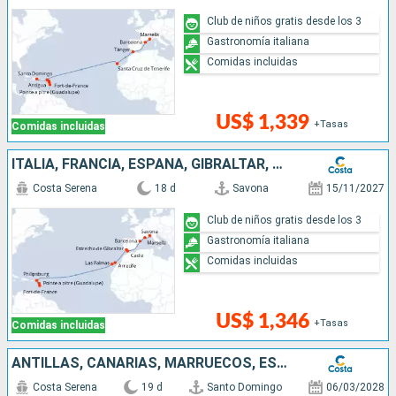
Club de niños gratis desde los 3
Gastronomía italiana
Comidas incluidas
US$ 1,339
+Tasas
Comidas incluidas
ITALIA, FRANCIA, ESPAÑA, GIBRALTAR, CANARIAS, ANTILLAS
Costa Serena
18 d
Savona
15/11/2027
Club de niños gratis desde los 3
Gastronomía italiana
Comidas incluidas
US$ 1,346
+Tasas
Comidas incluidas
ANTILLAS, CANARIAS, MARRUECOS, ESPAÑA, FRANCIA, ITALIA
Costa Serena
19 d
Santo Domingo
06/03/2028