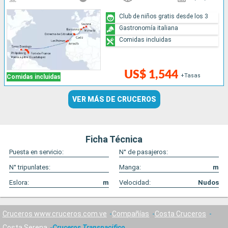
Club de niños gratis desde los 3
Gastronomía italiana
Comidas incluidas
US$ 1,544
+Tasas
Comidas incluidas
VER MÁS DE CRUCEROS
Ficha Técnica
Puesta en servicio:
N° de pasajeros:
N° tripunlates:
Manga:
m
Eslora:
m
Velocidad:
Nudos
Cruceros www.cruceros.com.ve
Compañías
Costa Cruceros
Costa Serena
Cruceros Transpacifico