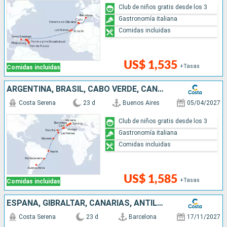
Club de niños gratis desde los 3
Gastronomía italiana
Comidas incluidas
US$ 1,535
+Tasas
Comidas incluidas
ARGENTINA, BRASIL, CABO VERDE, CANARIAS, MADEIRA, ESPAÑA, FRANCIA, ITALIA
Costa Serena
23 d
Buenos Aires
05/04/2027
Club de niños gratis desde los 3
Gastronomía italiana
Comidas incluidas
US$ 1,585
+Tasas
Comidas incluidas
ESPAÑA, GIBRALTAR, CANARIAS, ANTILLAS, ISLAS VÍRGENES
Costa Serena
23 d
Barcelona
17/11/2027