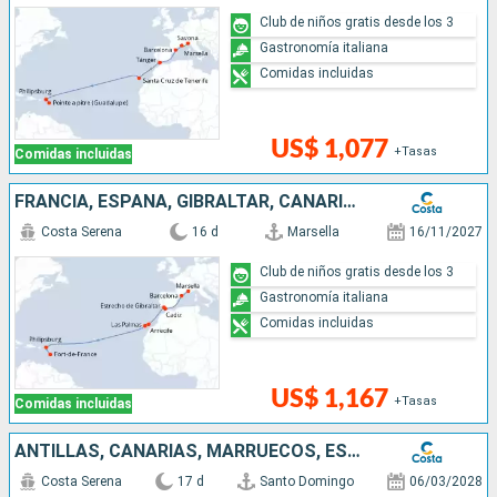
Club de niños gratis desde los 3
Gastronomía italiana
Comidas incluidas
US$ 1,077
+Tasas
Comidas incluidas
FRANCIA, ESPAÑA, GIBRALTAR, CANARIAS, ANTILLAS
Costa Serena
16 d
Marsella
16/11/2027
Club de niños gratis desde los 3
Gastronomía italiana
Comidas incluidas
US$ 1,167
+Tasas
Comidas incluidas
ANTILLAS, CANARIAS, MARRUECOS, ESPAÑA
Costa Serena
17 d
Santo Domingo
06/03/2028