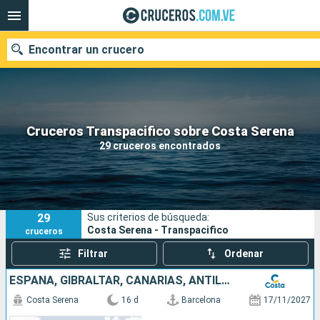
Encontrar un crucero
Nuestros destinos
Cruceros Transpacifico sobre Costa Serena
29 cruceros encontrados
Fecha de salida
Puertos
Compañías
29
Sus criterios de búsqueda:
Buscar
Costa Serena - Transpacifico
cruceros
Filtrar
Ordenar
ESPAÑA, GIBRALTAR, CANARIAS, ANTILLAS
Costa Serena
16 d
Barcelona
17/11/2027