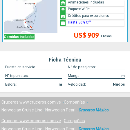
Animaciones Incluidas
Paquete WiFi*
Créditos para excursiones
Hasta 50% Off
US$ 909
+Tasas
Comidas incluidas
Ficha Técnica
Puesta en servicio:
N° de pasajeros:
N° tripunlates:
Manga:
m
Eslora:
m
Velocidad:
Nudos
Cruceros www.cruceros.com.ve
Compañías
Norwegian Cruise Line
Norwegian Pearl
Cruceros México
Cruceros www.cruceros.com.ve
Compañías
Norwegian Cruise Line
Norwegian Pearl
Cruceros México