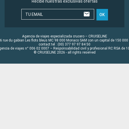
Recibe nuestras exclusivas ofertas
TU EMAIL
OK
Agencia de viajes especializada crucero – CRUISELINE
6 rue du gabian Les flots bleus MC 98 000 Monaco SAM con un capital de 150 000
contact tel : (00) 377 97 97 84 50
gencia de viajes n° 006 02 0007 – Responsabilidad civil y profesional RC RSA de
© CRUISELINE 2026 - all rights reserved