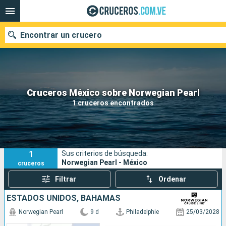
Encontrar un crucero
Nuestros destinos
Cruceros México sobre Norwegian Pearl
1 cruceros encontrados
Fecha de salida
Puertos
Compañías
1
Sus criterios de búsqueda:
Buscar
Norwegian Pearl - México
cruceros
Filtrar
Ordenar
ESTADOS UNIDOS, BAHAMAS
Norwegian Pearl
9 d
Philadelphie
25/03/2028