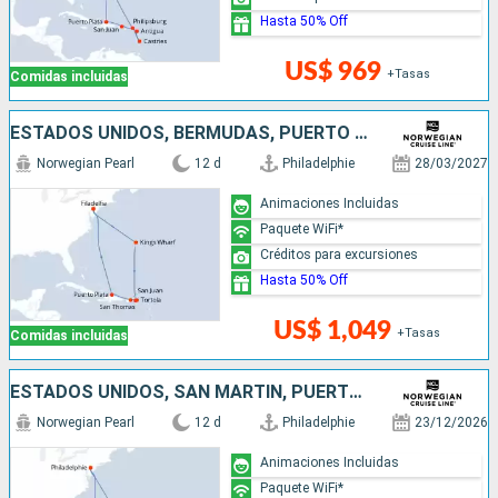
Hasta 50% Off
US$ 969
+Tasas
Comidas incluidas
ESTADOS UNIDOS, BERMUDAS, PUERTO RICO, REPÚBLICA DOMINICANA
Norwegian Pearl
12 d
Philadelphie
28/03/2027
Animaciones Incluidas
Paquete WiFi*
Créditos para excursiones
Hasta 50% Off
US$ 1,049
+Tasas
Comidas incluidas
ESTADOS UNIDOS, SAN MARTÍN, PUERTO RICO, REPÚBLICA DOMINICANA
Norwegian Pearl
12 d
Philadelphie
23/12/2026
Animaciones Incluidas
Paquete WiFi*