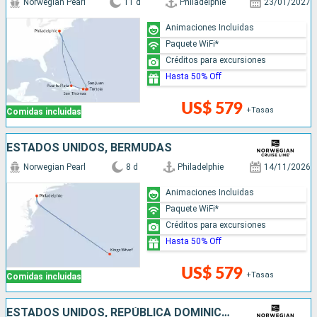
Norwegian Pearl
11 d
Philadelphie
23/01/2027
Animaciones Incluidas
Paquete WiFi*
Créditos para excursiones
Hasta 50% Off
US$ 579
+Tasas
Comidas incluidas
ESTADOS UNIDOS, BERMUDAS
Norwegian Pearl
8 d
Philadelphie
14/11/2026
Animaciones Incluidas
Paquete WiFi*
Créditos para excursiones
Hasta 50% Off
US$ 579
+Tasas
Comidas incluidas
ESTADOS UNIDOS, REPÚBLICA DOMINICANA, PUERTO RICO