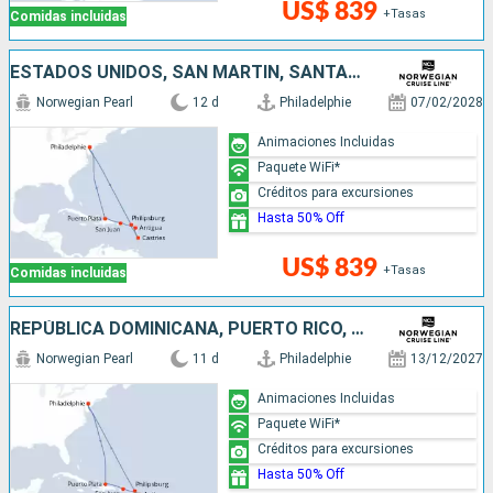
US$ 839
+Tasas
Comidas incluidas
ESTADOS UNIDOS, SAN MARTÍN, SANTA LUCIA, ANTIGUA Y BARBUDA, PUERTO RICO, REPÚBLICA DOMINICANA
Norwegian Pearl
12 d
Philadelphie
07/02/2028
Animaciones Incluidas
Paquete WiFi*
Créditos para excursiones
Hasta 50% Off
US$ 839
+Tasas
Comidas incluidas
REPÚBLICA DOMINICANA, PUERTO RICO, ANTIGUA Y BARBUDA, SAN MARTÍN, ESTADOS UNIDOS
Norwegian Pearl
11 d
Philadelphie
13/12/2027
Animaciones Incluidas
Paquete WiFi*
Créditos para excursiones
Hasta 50% Off