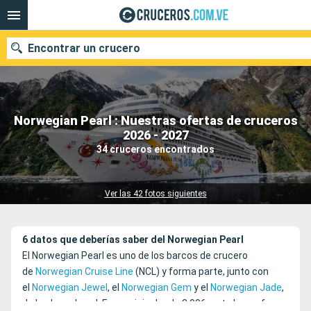
Encontrar un crucero
Norwegian Pearl : Nuestras ofertas de cruceros
Nuestros destinos
2026 - 2027
34 cruceros encontrados
Fecha de salida
Puertos
Compañías
Ver las 42 fotos siguientes
Buscar
6 datos que deberías saber del Norwegian Pearl
El Norwegian Pearl es uno de los barcos de crucero
de
Norwegian Cruise Line
(NCL) y forma parte, junto con
el
Norwegian Jewel
, el
Norwegian Gem
y el
Norwegian Jade
,
de la clase Jewel. En servicio desde 2.006, este barco fue