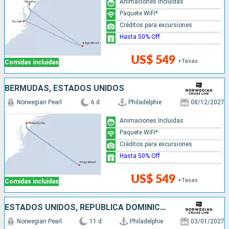
Animaciones Incluidas
Paquete WiFi*
Créditos para excursiones
Hasta 50% Off
US$ 549
+Tasas
Comidas incluidas
BERMUDAS, ESTADOS UNIDOS
Norwegian Pearl
6 d
Philadelphie
08/12/2027
Animaciones Incluidas
Paquete WiFi*
Créditos para excursiones
Hasta 50% Off
US$ 549
+Tasas
Comidas incluidas
ESTADOS UNIDOS, REPÚBLICA DOMINICANA, PUERTO RICO
Norwegian Pearl
11 d
Philadelphie
03/01/2027