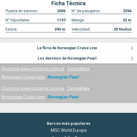
Ficha Técnica
Puesta en servicio:
2006
N° de pasajeros:
2394
N° tripunlates:
1197
Manga:
32
m
Eslora:
294
m
Velocidad:
25
Nudos
La flota de Norwegian Cruise Line
Los destinos de Norwegian Pearl
Cruceros www.cruceros.com.ve
Compañías
Norwegian Cruise Line
Norwegian Pearl
Cruceros www.cruceros.com.ve
Compañías
Norwegian Cruise Line
Norwegian Pearl
Barcos más populares
MSC World Europa