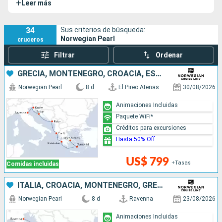
+
Leer más
remodelado en 2.017. Sus dimensiones son perfectas para
navegar a través del Canal de Panamá.
34
Sus criterios de búsqueda:
Norwegian Pearl
cruceros
Filtrar
Ordenar
GRECIA, MONTENEGRO, CROACIA, ESLOVENIA, ITALIA
Norwegian Pearl
8 d
El Pireo Atenas
30/08/2026
Animaciones Incluidas
Paquete WiFi*
Créditos para excursiones
Hasta 50% Off
US$ 799
+Tasas
Comidas incluidas
ITALIA, CROACIA, MONTENEGRO, GRECIA
Norwegian Pearl
8 d
Ravenna
23/08/2026
Animaciones Incluidas