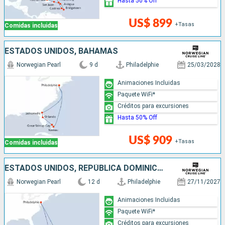
Hasta 50% Off
US$ 899
+Tasas
Comidas incluidas
ESTADOS UNIDOS, BAHAMAS
Norwegian Pearl
9 d
Philadelphie
25/03/2028
Animaciones Incluidas
Paquete WiFi*
Créditos para excursiones
Hasta 50% Off
US$ 909
+Tasas
Comidas incluidas
ESTADOS UNIDOS, REPÚBLICA DOMINICANA, PUERTO RICO, ANTIGUA Y BARBUDA, SANTA LUCIA, SAN MARTÍN
Norwegian Pearl
12 d
Philadelphie
27/11/2027
Animaciones Incluidas
Paquete WiFi*
Créditos para excursiones