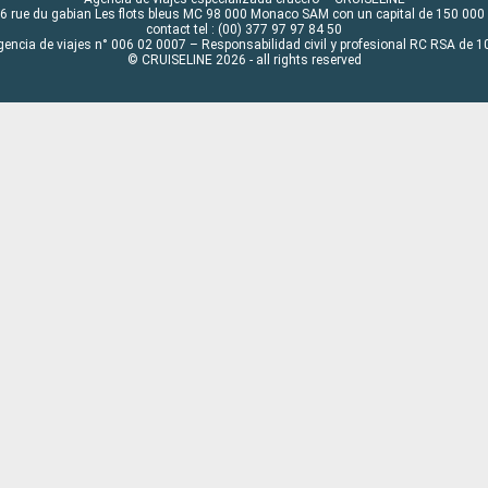
6 rue du gabian Les flots bleus MC 98 000 Monaco SAM con un capital de 150 000
contact tel : (00) 377 97 97 84 50
gencia de viajes n° 006 02 0007 – Responsabilidad civil y profesional RC RSA de
© CRUISELINE 2026 - all rights reserved