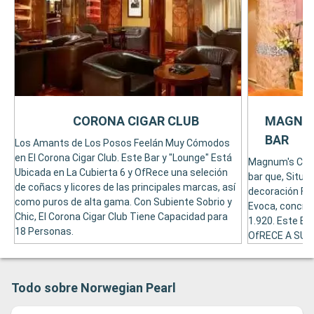
CORONA CIGAR CLUB
MAGNUM
BAR
Los Amants de Los Posos Feelán Muy Cómodos
en El Corona Cigar Club. Este Bar y "Lounge" Está
Magnum's Cham
Ubicada en La Cubierta 6 y OfRece una seleción
bar que, Situad
de coñacs y licores de las principales marcas, así
decoración Fra
como puros de alta gama. Con Subiente Sobrio y
Evoca, concret
Chic, El Corona Cigar Club Tiene Capacidad para
1.920. Este Ba
18 Personas.
OfRECE A SUS 
Champagnes d
Champagne & W
Personas.
Todo sobre Norwegian Pearl