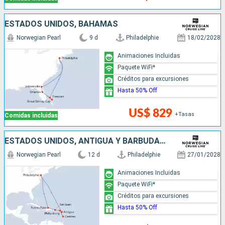
ESTADOS UNIDOS, BAHAMAS
Norwegian Pearl
9 d
Philadelphie
18/02/2028
Animaciones Incluidas
Paquete WiFi*
Créditos para excursiones
Hasta 50% Off
US$ 829
+Tasas
Comidas incluidas
ESTADOS UNIDOS, ANTIGUA Y BARBUDA, SANTA LUCIA, SAN MARTÍN, PUERTO RICO, REPÚBLICA DOMINICANA
Norwegian Pearl
12 d
Philadelphie
27/01/2028
Animaciones Incluidas
Paquete WiFi*
Créditos para excursiones
Hasta 50% Off