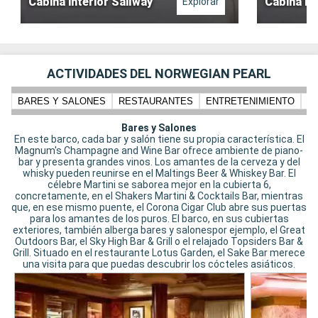
Cabina interior Sailway
Cabina In
Explorar
ACTIVIDADES DEL NORWEGIAN PEARL
BARES Y SALONES
RESTAURANTES
ENTRETENIMIENTO
N
Bares y Salones
En este barco, cada bar y salón tiene su propia característica. El
Magnum's Champagne and Wine Bar ofrece ambiente de piano-
bar y presenta grandes vinos. Los amantes de la cerveza y del
whisky pueden reunirse en el Maltings Beer & Whiskey Bar. El
célebre Martini se saborea mejor en la cubierta 6,
concretamente, en el Shakers Martini & Cocktails Bar, mientras
que, en ese mismo puente, el Corona Cigar Club abre sus puertas
para los amantes de los puros. El barco, en sus cubiertas
exteriores, también alberga bares y salonespor ejemplo, el Great
Outdoors Bar, el Sky High Bar & Grill o el relajado Topsiders Bar &
Grill. Situado en el restaurante Lotus Garden, el Sake Bar merece
una visita para que puedas descubrir los cócteles asiáticos.