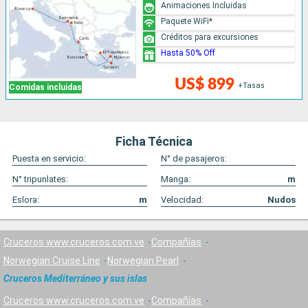
Animaciones Incluidas
Paquete WiFi*
Créditos para excursiones
Hasta 50% Off
US$ 899
+Tasas
Comidas incluidas
Ficha Técnica
Puesta en servicio:
N° de pasajeros:
N° tripunlates:
Manga:
m
Eslora:
m
Velocidad:
Nudos
Cruceros www.cruceros.com.ve
Compañías
Norwegian Cruise Line
Norwegian Pearl
Cruceros Mediterráneo y sus islas
Cruceros www.cruceros.com.ve
Compañías