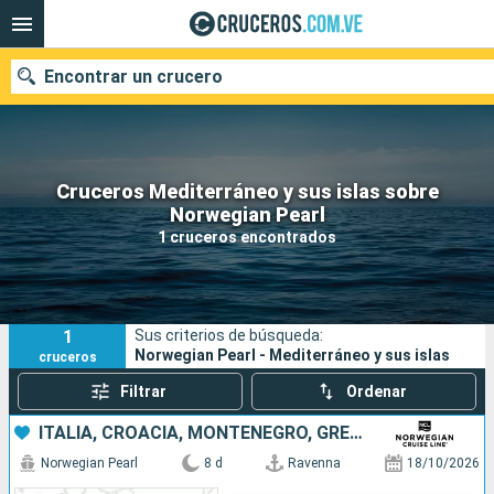
Encontrar un crucero
Cruceros Mediterráneo y sus islas sobre
Nuestros destinos
Norwegian Pearl
1 cruceros encontrados
Fecha de salida
Puertos
Compañías
1
Sus criterios de búsqueda:
Buscar
Norwegian Pearl - Mediterráneo y sus islas
cruceros
Filtrar
Ordenar
ITALIA, CROACIA, MONTENEGRO, GRECIA
Norwegian Pearl
8 d
Ravenna
18/10/2026