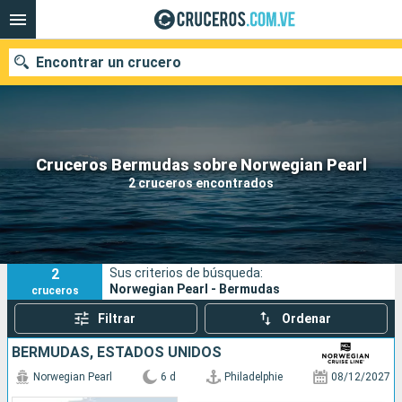
Encontrar un crucero
Nuestros destinos
Cruceros Bermudas sobre Norwegian Pearl
2 cruceros encontrados
Fecha de salida
Puertos
Compañías
2
Sus criterios de búsqueda:
Buscar
Norwegian Pearl - Bermudas
cruceros
Filtrar
Ordenar
BERMUDAS, ESTADOS UNIDOS
Norwegian Pearl
6 d
Philadelphie
08/12/2027