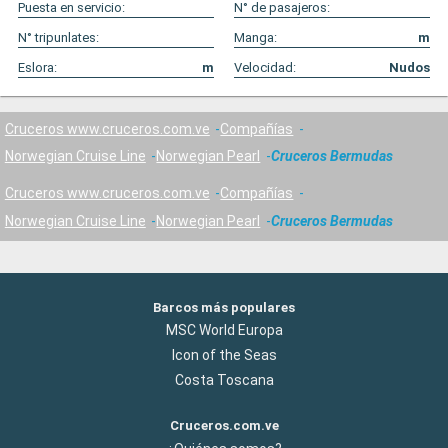
Puesta en servicio:
N° de pasajeros:
N° tripunlates:
Manga:
m
Eslora:
m
Velocidad:
Nudos
Cruceros www.cruceros.com.ve
Compañías
Norwegian Cruise Line
Norwegian Pearl
Cruceros Bermudas
Cruceros www.cruceros.com.ve
Compañías
Norwegian Cruise Line
Norwegian Pearl
Cruceros Bermudas
Barcos más populares
MSC World Europa
Icon of the Seas
Costa Toscana
Cruceros.com.ve