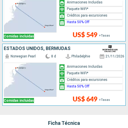
Animaciones Incluidas
Paquete WiFi*
Créditos para excursiones
Hasta 50% Off
US$ 549
+Tasas
Comidas incluidas
ESTADOS UNIDOS, BERMUDAS
Norwegian Pearl
8 d
Philadelphie
21/11/2026
Animaciones Incluidas
Paquete WiFi*
Créditos para excursiones
Hasta 50% Off
US$ 649
+Tasas
Comidas incluidas
Ficha Técnica