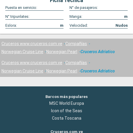
Ficha Técnica
Puesta en servicio:
N° de pasajeros:
N° tripunlates:
Manga:
m
Eslora:
m
Velocidad:
Nudos
Cruceros www.cruceros.com.ve
Compañías
Norwegian Cruise Line
Norwegian Pearl
Cruceros Adriatico
Cruceros www.cruceros.com.ve
Compañías
Norwegian Cruise Line
Norwegian Pearl
Cruceros Adriatico
Barcos más populares
MSC World Europa
Icon of the Seas
Costa Toscana
Cruceros.com.ve