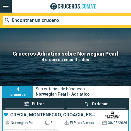
Encontrar un crucero
Nuestros destinos
Cruceros Adriatico sobre Norwegian Pearl
4 cruceros encontrados
Fecha de salida
Puertos
Compañías
4
Sus criterios de búsqueda:
Buscar
Norwegian Pearl - Adriatico
cruceros
Filtrar
Ordenar
GRECIA, MONTENEGRO, CROACIA, ESLOVENIA, ITALIA
Norwegian Pearl
8 d
El Pireo Atenas
30/08/2026