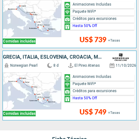
Animaciones Incluidas
Paquete WiFi*
Créditos para excursiones
Hasta 50% Off
US$ 739
+Tasas
Comidas incluidas
GRECIA, ITALIA, ESLOVENIA, CROACIA, MONTENEGRO
Norwegian Pearl
8 d
El Pireo Atenas
11/10/2026
Animaciones Incluidas
Paquete WiFi*
Créditos para excursiones
Hasta 50% Off
US$ 749
+Tasas
Comidas incluidas