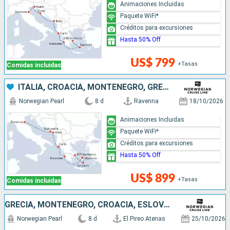
Animaciones Incluidas
Paquete WiFi*
Créditos para excursiones
Hasta 50% Off
US$ 799
+Tasas
Comidas incluidas
ITALIA, CROACIA, MONTENEGRO, GRECIA
Norwegian Pearl
8 d
Ravenna
18/10/2026
Animaciones Incluidas
Paquete WiFi*
Créditos para excursiones
Hasta 50% Off
US$ 899
+Tasas
Comidas incluidas
GRECIA, MONTENEGRO, CROACIA, ESLOVENIA, ITALIA
Norwegian Pearl
8 d
El Pireo Atenas
25/10/2026