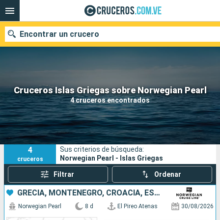
Encontrar un crucero
Nuestros destinos
Cruceros Islas Griegas sobre Norwegian Pearl
4 cruceros encontrados
Fecha de salida
Puertos
Compañías
4
Sus criterios de búsqueda:
Buscar
Norwegian Pearl - Islas Griegas
cruceros
Filtrar
Ordenar
GRECIA, MONTENEGRO, CROACIA, ESLOVENIA, ITALIA
Norwegian Pearl
8 d
El Pireo Atenas
30/08/2026