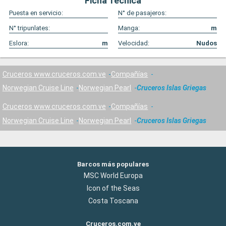
Ficha Técnica
Puesta en servicio:
N° de pasajeros:
N° tripunlates:
Manga:
m
Eslora:
m
Velocidad:
Nudos
Cruceros www.cruceros.com.ve
Compañías
Norwegian Cruise Line
Norwegian Pearl
Cruceros Islas Griegas
Cruceros www.cruceros.com.ve
Compañías
Norwegian Cruise Line
Norwegian Pearl
Cruceros Islas Griegas
Barcos más populares
MSC World Europa
Icon of the Seas
Costa Toscana
Cruceros.com.ve