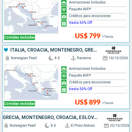
Animaciones Incluidas
Paquete WiFi*
Créditos para excursiones
Hasta 50% Off
US$ 799
+Tasas
Comidas incluidas
ITALIA, CROACIA, MONTENEGRO, GRECIA
Norwegian Pearl
8 d
Ravenna
18/10/2026
Animaciones Incluidas
Paquete WiFi*
Créditos para excursiones
Hasta 50% Off
US$ 899
+Tasas
Comidas incluidas
GRECIA, MONTENEGRO, CROACIA, ESLOVENIA, ITALIA
Norwegian Pearl
8 d
El Pireo Atenas
25/10/2026