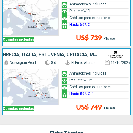
Animaciones Incluidas
Paquete WiFi*
Créditos para excursiones
Hasta 50% Off
US$ 739
+Tasas
Comidas incluidas
GRECIA, ITALIA, ESLOVENIA, CROACIA, MONTENEGRO
Norwegian Pearl
8 d
El Pireo Atenas
11/10/2026
Animaciones Incluidas
Paquete WiFi*
Créditos para excursiones
Hasta 50% Off
US$ 749
+Tasas
Comidas incluidas