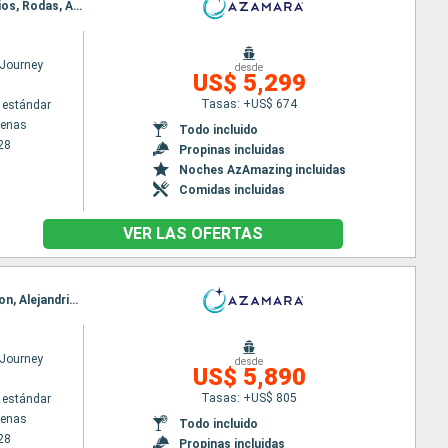
Itinerario : El Pireo Atenas, Monemvasia, Syros, Volos, Salónica, Kavala, Estambul, Canakkale, Chios, Rodas, Agios Nikolaus (Crete), Santoríni, Mykonos, El Pireo Atenas
Journey
desde
US$ 5,299
Tasas: +US$ 674
 estándar
tenas
Todo incluido
28
Propinas incluidas
Noches AzAmazing incluidas
Comidas incluidas
VER LAS OFERTAS
Itinerario : El Pireo Atenas, Canakkale, Estambul, Kavala, Salónica, Volos, El Pireo Atenas, Heraklion, Alejandria, Limassol, Alanya, Antalya, Rodas, El Pireo Atenas
Journey
desde
US$ 5,890
Tasas: +US$ 805
 estándar
tenas
Todo incluido
28
Propinas incluidas