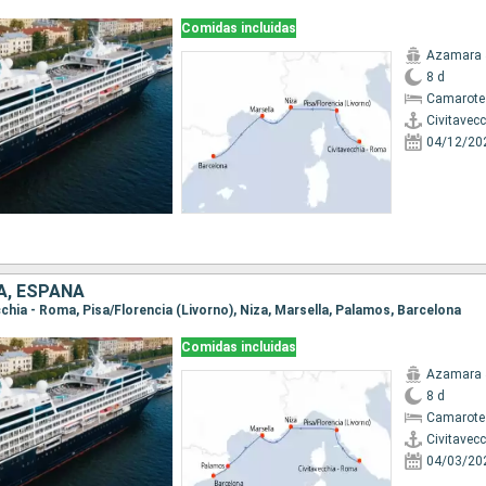
Comidas incluidas
Azamara 
8 d
Camarote
Civitavec
04/12/20
IA, ESPAÑA
ecchia - Roma, Pisa/Florencia (Livorno), Niza, Marsella, Palamos, Barcelona
Comidas incluidas
Azamara 
8 d
Camarote
Civitavec
04/03/20