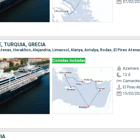
07/02/20
E, TURQUÍA, GRECIA
o Atenas, Heraklion, Alejandria, Limassol, Alanya, Antalya, Rodas, El Pireo Atena
Comidas incluidas
Azamara 
12 d
Camarote
El Pireo A
15/02/20
ÍA