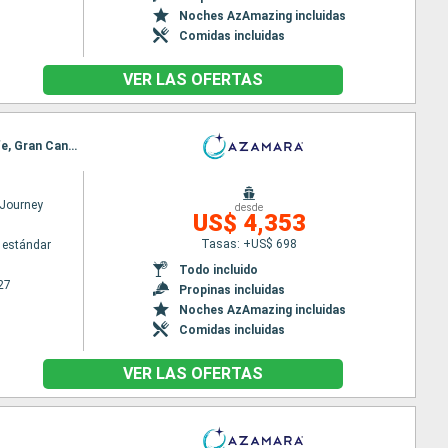
Noches AzAmazing incluidas
Comidas incluidas
VER LAS OFERTAS
Itinerario : Lisboa, Portimao, Cadiz, Gibraltar, Casablanca, Agadir, Arrecife, Santa Cruz de Tenerife, Gran Canarias, San Sebastian de la gomera, Santa Cruz de la Palma, Funchal, Tánger, Sevilla, Lisboa
Journey
desde
US$ 4,353
Tasas: +US$ 698
 estándar
Todo incluido
27
Propinas incluidas
Noches AzAmazing incluidas
Comidas incluidas
VER LAS OFERTAS