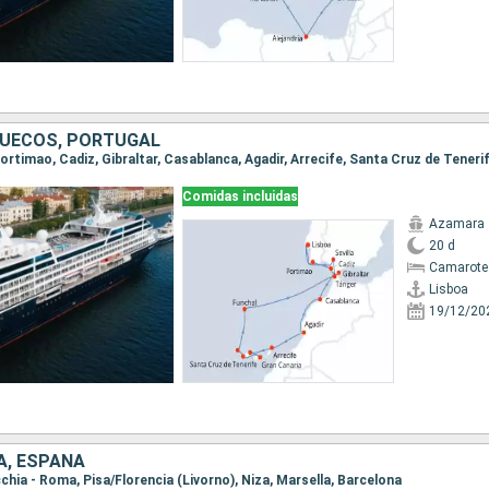
RUECOS, PORTUGAL
Comidas incluidas
Azamara 
20 d
Camarote
Lisboa
19/12/20
IA, ESPAÑA
ecchia - Roma, Pisa/Florencia (Livorno), Niza, Marsella, Barcelona