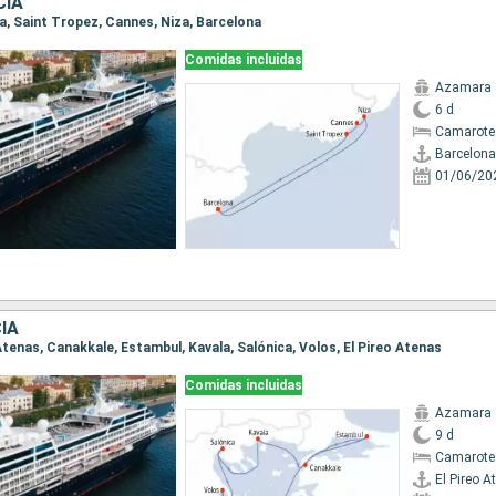
CIA
na, Saint Tropez, Cannes, Niza, Barcelona
Comidas incluidas
Azamara 
6 d
Camarote
Barcelona
01/06/20
IA
o Atenas, Canakkale, Estambul, Kavala, Salónica, Volos, El Pireo Atenas
Comidas incluidas
Azamara 
9 d
Camarote
El Pireo A