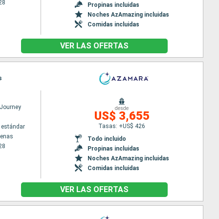
28
Propinas incluidas
Noches AzAmazing incluidas
Comidas incluidas
VER LAS OFERTAS
s
Journey
desde
US$ 3,655
Tasas: +US$ 426
 estándar
tenas
Todo incluido
28
Propinas incluidas
Noches AzAmazing incluidas
Comidas incluidas
VER LAS OFERTAS