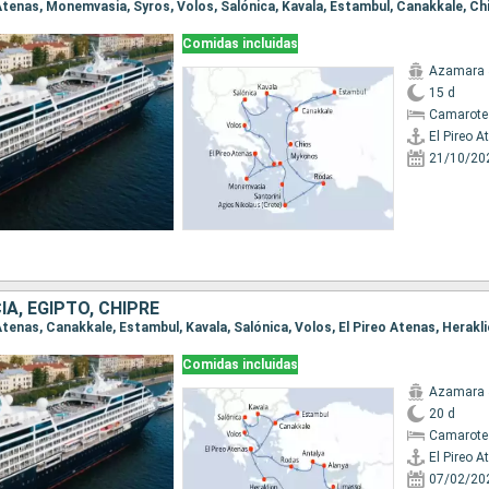
Comidas incluidas
Azamara 
15 d
Camarote
El Pireo A
21/10/20
IA, EGIPTO, CHIPRE
Comidas incluidas
Azamara 
20 d
Camarote
El Pireo A
07/02/20