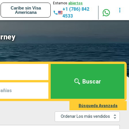
Estamos
abiertos
Caribe sin Visa
+1 (786) 842
Americana
4533
urney
Buscar
añías
Búsqueda Avanzada
Ordenar Los más vendidos