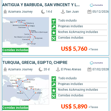
ANTIGUA Y BARBUDA, SAN VINCENT Y LAS GRANADINAS, GRENADA, TRINIDAD Y TOBAGO, BARBADOS, SANTA LUCIA, DOMINICA, SAN MARTÍN, PUERTO RICO
Azamara Journey
14 d
San Juan
05/12/2026
Todo incluido
Propinas incluidas
Noches AzAmazing incluidas
Comidas incluidas
US$ 5,760
+Tasas
Comidas incluidas
TURQUÍA, GRECIA, EGIPTO, CHIPRE
Azamara Journey
20 d
El Pireo Atenas
07/02/2028
Todo incluido
Propinas incluidas
Noches AzAmazing incluidas
Comidas incluidas
US$ 5,890
+Tasas
Comidas incluidas