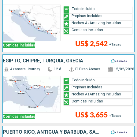
Todo incluido
Propinas incluidas
Noches AzAmazing incluidas
Comidas incluidas
US$ 2,542
+Tasas
Comidas incluidas
EGIPTO, CHIPRE, TURQUÍA, GRECIA
Azamara Journey
12 d
El Pireo Atenas
15/02/2028
Todo incluido
Propinas incluidas
Noches AzAmazing incluidas
Comidas incluidas
US$ 3,655
+Tasas
Comidas incluidas
PUERTO RICO, ANTIGUA Y BARBUDA, SAN VINCENT Y LAS GRANADINAS, GRENADA, TRINIDAD Y TOBAGO, BARBADOS, SANTA LUCIA, DOMINICA, SAN MARTÍN, FRANCIA