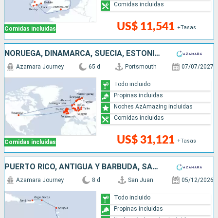
Comidas incluidas
US$ 11,541
+Tasas
Comidas incluidas
NORUEGA, DINAMARCA, SUECIA, ESTONIA, LETONIA, LITUANIA, POLONIA, IRLANDA, REINO UNIDO
Azamara Journey
65 d
Portsmouth
07/07/2027
Todo incluido
Propinas incluidas
Noches AzAmazing incluidas
Comidas incluidas
US$ 31,121
+Tasas
Comidas incluidas
PUERTO RICO, ANTIGUA Y BARBUDA, SAN VINCENT Y LAS GRANADINAS, GRENADA, TRINIDAD Y TOBAGO, BARBADOS
Azamara Journey
8 d
San Juan
05/12/2026
Todo incluido
Propinas incluidas