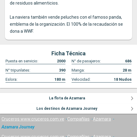
de residuos alimenticios.
La naviera también vende peluches con el famoso panda,
emblema de la organización. El 100% de la recaudación se
dona a WWF.
Ficha Técnica
Puesta en servicio:
2000
N° de pasajeros:
686
N° tripunlates:
390
Manga:
28
m
Eslora:
180
m
Velocidad:
18
Nudos
La flota de Azamara
Los destinos de Azamara Journey
Cruceros www.cruceros.com.ve
Compañías
Azamara
Azamara Journey
Cruceros www.cruceros.com.ve
Compañías
Azamara