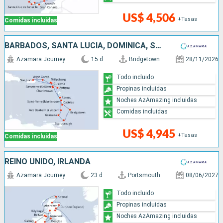
US$ 4,506
+Tasas
Comidas incluidas
BARBADOS, SANTA LUCIA, DOMINICA, SAN MARTÍN, FRANCIA, PUERTO RICO, ANTIGUA Y BARBUDA, SAN VINCENT Y LAS GRANADINAS, GRENADA, TRINIDAD Y TOBAGO
Azamara Journey
15 d
Bridgetown
28/11/2026
Todo incluido
Propinas incluidas
Noches AzAmazing incluidas
Comidas incluidas
US$ 4,945
+Tasas
Comidas incluidas
REINO UNIDO, IRLANDA
Azamara Journey
23 d
Portsmouth
08/06/2027
Todo incluido
Propinas incluidas
Noches AzAmazing incluidas