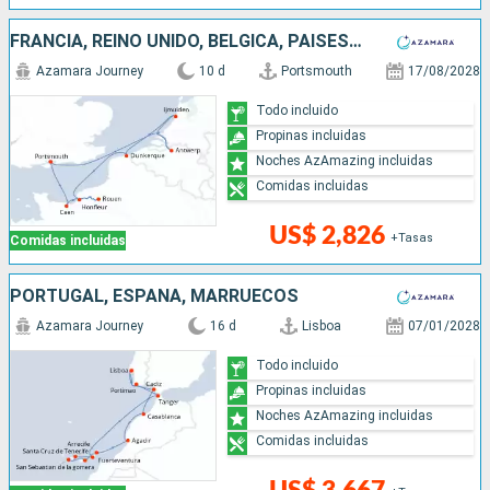
FRANCIA, REINO UNIDO, BÉLGICA, PAISES BAJOS
Azamara Journey
10 d
Portsmouth
17/08/2028
Todo incluido
Propinas incluidas
Noches AzAmazing incluidas
Comidas incluidas
US$ 2,826
+Tasas
Comidas incluidas
PORTUGAL, ESPAÑA, MARRUECOS
Azamara Journey
16 d
Lisboa
07/01/2028
Todo incluido
Propinas incluidas
Noches AzAmazing incluidas
Comidas incluidas