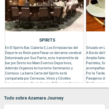
SPIRITS
En El Spirits Bar, Cubieta 5, Los Entasiastas del
Situado en La 
Deporte es Reún para Pasar un derrame cerebral.
A Bordo del Ba
Deluminado por Sus Pants, este transmitite de
Amplia Selecc
bar por Direto los Main Eventos Deportivos,
Pasteles, San
Además Organiza Actustoms Seminarios y
acompañas a L
Comisos. La barra Carta del Spirits está
Por la Tarde, E
compatada por Cervezas, Vinos y Cócéles
Pasajeros del C
Internacionales. Por la Noche, El Barra de Spirits
Té. Para pasar
de ReCece Conciercertos de Piano o Guitarra por
Los Juegos de
Direto para, una continua, invita a un club de
organizan diari
Todo sobre Azamara Journey
Nocturno.
Mosaic Café In
Discoteca Tha