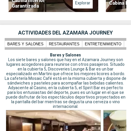
Cabina Interior
Cabina In
Explorar
Garantizada
ACTIVIDADES DEL AZAMARA JOURNEY
BARES Y SALONES
RESTAURANTES
ENTRETENIMIENTO
PI
Bares y Salones
Los siete bares y salones que hay en el Azamara Journey son
lugares acogedores para reunirse con otros pasajeros. Situado
en la cubierta 5, Discoveries Lounge & Bar es un bar
especializado en Martini que ofrece los mejores licores a bordo.
La cafetería Mosaic Café está en la misma cubierta y dispone de
sándwiches y pasteles para acompañar las bebidas calientes.
Adyacente al Casino, en la cubierta 5, el Spirit Bar es perfecto
para los entusiastas del deporte, pues es un lugar en el que se
puede disfrutar de los espectáculos deportivos proyectados en
la pantalla del bar mientras se degusta una cerveza o vino
internacional.