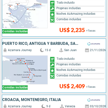
Todo incluido
Propinas incluidas
Noches AzAmazing incluidas
Comidas incluidas
US$ 2,235
+Tasas
Comidas incluidas
PUERTO RICO, ANTIGUA Y BARBUDA, SAN VINCENT Y LAS GRANADINAS, GRENADA, TRINIDAD Y TOBAGO, BARBADOS, SANTA LUCIA, DOMINICA, SAN MARTÍN
Azamara Journey
15 d
San Juan
21/11/2026
Todo incluido
Propinas incluidas
Noches AzAmazing incluidas
Comidas incluidas
US$ 2,409
+Tasas
Comidas incluidas
CROACIA, MONTENEGRO, ITALIA
Azamara Journey
9 d
Venecia
03/10/2028