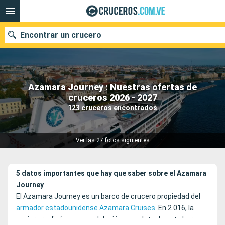
Encontrar un crucero
Azamara Journey : Nuestras ofertas de
Nuestros destinos
cruceros 2026 - 2027
123 cruceros encontrados
Fecha de salida
Puertos
Compañías
Ver las 27 fotos siguientes
Buscar
5 datos importantes que hay que saber sobre el Azamara
Journey
El Azamara Journey es un barco de crucero propiedad del
armador estadounidense Azamara Cruises
. En 2.016, la
naviera realizó una remodelación completa de este barco