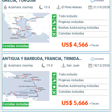
GRECIA, TURQUÍA
Azamara Journey
15 d
El Pireo Atenas
21/10/2028
Todo incluido
Propinas incluidas
Noches AzAmazing incluidas
Comidas incluidas
US$ 4,566
+Tasas
Comidas incluidas
ANTIGUA Y BARBUDA, FRANCIA, TRINIDAD Y TOBAGO, SAN VINCENT Y LAS GRANADINAS, BARBADOS, ARUBA, SANTA LUCIA, ESTADOS UNIDOS, PUERTO RICO
Azamara Journey
19 d
San Juan
18/12/2026
Todo incluido
Propinas incluidas
Noches AzAmazing incluidas
Comidas incluidas
US$ 5,666
+Tasas
Comidas incluidas