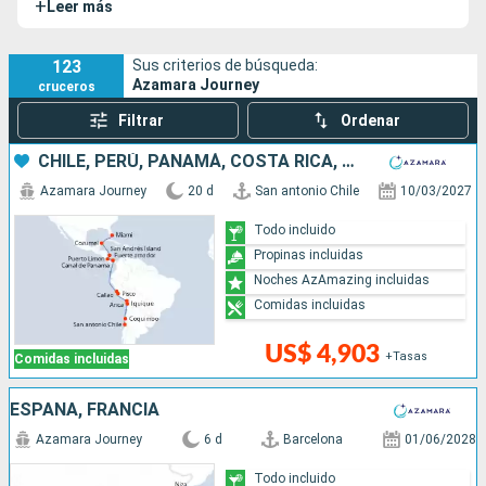
+
Leer más
con la finalidad de recibir a los pasajeros en las mejores
condiciones. El Azamara Journey es un barco moderno y
lujoso, que llevará a sus huéspedes a realizar viajes
123
Sus criterios de búsqueda:
Azamara Journey
cruceros
inolvidables.
Filtrar
Ordenar
CHILE, PERÚ, PANAMÁ, COSTA RICA, COLOMBIA, MÉXICO, ESTADOS UNIDOS
Azamara Journey
20 d
San antonio Chile
10/03/2027
Todo incluido
Propinas incluidas
Noches AzAmazing incluidas
Comidas incluidas
US$ 4,903
+Tasas
Comidas incluidas
ESPAÑA, FRANCIA
Azamara Journey
6 d
Barcelona
01/06/2028
Todo incluido