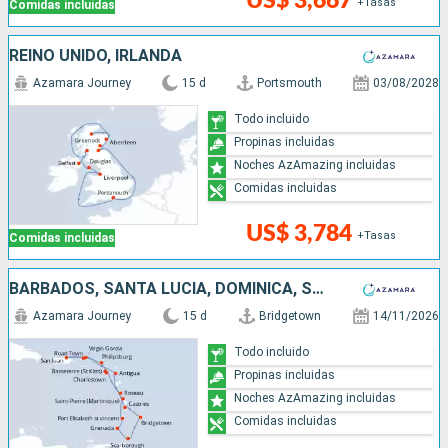
US$ 3,667
+Tasas
Comidas incluidas
REINO UNIDO, IRLANDA
Azamara Journey
15 d
Portsmouth
03/08/2028
Todo incluido
Propinas incluidas
Noches AzAmazing incluidas
Comidas incluidas
US$ 3,784
+Tasas
Comidas incluidas
BARBADOS, SANTA LUCIA, DOMINICA, SAN MARTÍN, PUERTO RICO, ANTIGUA Y BARBUDA, SAN VINCENT Y LAS GRANADINAS, GRENADA, TRINIDAD Y TOBAGO
Azamara Journey
15 d
Bridgetown
14/11/2026
Todo incluido
Propinas incluidas
Noches AzAmazing incluidas
Comidas incluidas