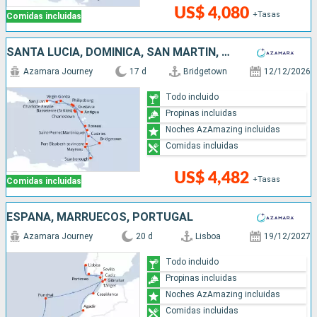
US$ 4,080
+Tasas
Comidas incluidas
SANTA LUCIA, DOMINICA, SAN MARTÍN, PUERTO RICO, ESTADOS UNIDOS, ANTIGUA Y BARBUDA, FRANCIA, TRINIDAD Y TOBAGO, SAN VINCENT Y LAS GRANADINAS, BARBADOS
Azamara Journey
17 d
Bridgetown
12/12/2026
Todo incluido
Propinas incluidas
Noches AzAmazing incluidas
Comidas incluidas
US$ 4,482
+Tasas
Comidas incluidas
ESPAÑA, MARRUECOS, PORTUGAL
Azamara Journey
20 d
Lisboa
19/12/2027
Todo incluido
Propinas incluidas
Noches AzAmazing incluidas
Comidas incluidas