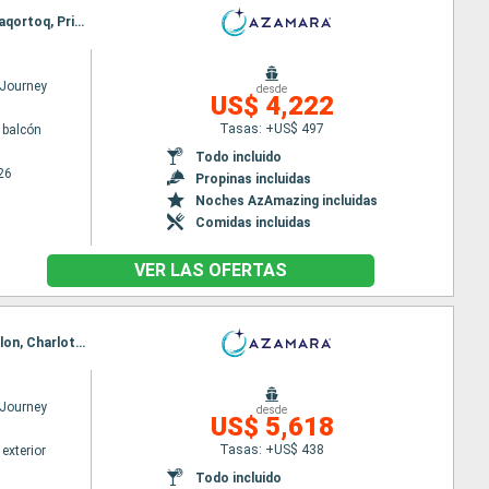
Itinerario : Montreal, Quebec, Fiordo Di Saguenay, Saguenay, Havre Saint Pierre, Nuuk, Paamiut, Qaqortoq, Prins Christian Sund, Grundarfjordur, Reykjavik
Journey
desde
US$ 4,222
Tasas: +US$ 497
 balcón
Todo incluido
26
Propinas incluidas
Noches AzAmazing incluidas
Comidas incluidas
VER LAS OFERTAS
Itinerario : Reykjavik, Prins Christian Sund, Qaqortoq, Nanortalik, Saint John, Saint Pierre y Miquelon, Charlottetown, Quebec, Montreal
Journey
desde
US$ 5,618
Tasas: +US$ 438
exterior
Todo incluido