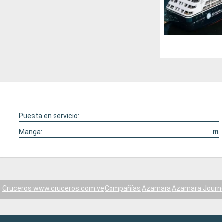
Puesta en servicio:
Manga:
m
Cruceros www.cruceros.com.ve
Compañías
Azamara
Azamara Journ