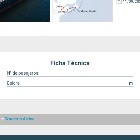
11/09/20
Ficha Técnica
N° de pasajeros:
Eslora:
m
ey
Cruceros Artico