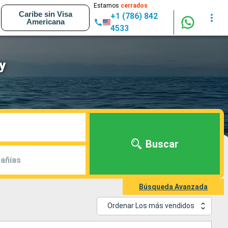
Estamos
cerrados
Caribe sin Visa
+1 (786) 842
Americana
4533
y
Buscar
añías
Búsqueda Avanzada
Ordenar Los más vendidos