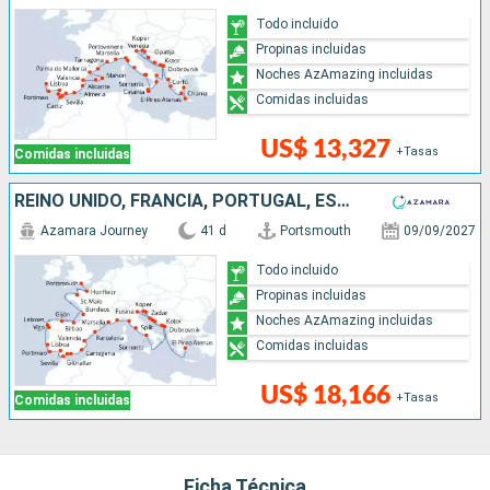
Todo incluido
Propinas incluidas
Noches AzAmazing incluidas
Comidas incluidas
US$ 13,327
+Tasas
Comidas incluidas
REINO UNIDO, FRANCIA, PORTUGAL, ESPAÑA, MONACO, MONTENEGRO, ITALIA, ESLOVENIA, CROACIA, GRECIA
Azamara Journey
41 d
Portsmouth
09/09/2027
Todo incluido
Propinas incluidas
Noches AzAmazing incluidas
Comidas incluidas
US$ 18,166
+Tasas
Comidas incluidas
Ficha Técnica