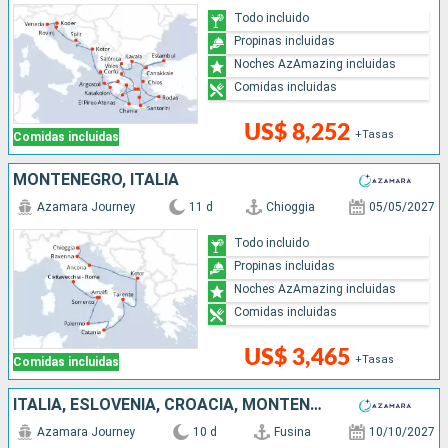
Todo incluido
Propinas incluidas
Noches AzAmazing incluidas
Comidas incluidas
US$ 8,252
+Tasas
Comidas incluidas
MONTENEGRO, ITALIA
Azamara Journey
11 d
Chioggia
05/05/2027
Todo incluido
Propinas incluidas
Noches AzAmazing incluidas
Comidas incluidas
US$ 3,465
+Tasas
Comidas incluidas
ITALIA, ESLOVENIA, CROACIA, MONTENEGRO, GRECIA
Azamara Journey
10 d
Fusina
10/10/2027