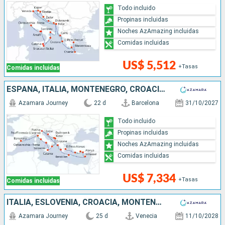
Todo incluido
Propinas incluidas
Noches AzAmazing incluidas
Comidas incluidas
US$ 5,512
+Tasas
Comidas incluidas
ESPAÑA, ITALIA, MONTENEGRO, CROACIA, GRECIA, CHIPRE, TURQUÍA
Azamara Journey
22 d
Barcelona
31/10/2027
Todo incluido
Propinas incluidas
Noches AzAmazing incluidas
Comidas incluidas
US$ 7,334
+Tasas
Comidas incluidas
ITALIA, ESLOVENIA, CROACIA, MONTENEGRO, TURQUÍA, GRECIA
Azamara Journey
25 d
Venecia
11/10/2028