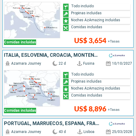
Todo incluido
Propinas incluidas
Noches AzAmazing incluidas
Comidas incluidas
US$ 3,654
+Tasas
Comidas incluidas
ITALIA, ESLOVENIA, CROACIA, MONTENEGRO, GRECIA, MALTA, TÚNEZ, FRANCIA, ESPAÑA
Azamara Journey
22 d
Fusina
10/10/2027
Todo incluido
Propinas incluidas
Noches AzAmazing incluidas
Comidas incluidas
US$ 8,896
+Tasas
Comidas incluidas
PORTUGAL, MARRUECOS, ESPAÑA, FRANCIA, MONACO, ITALIA, ESLOVENIA, CROACIA, MONTENEGRO, GRECIA
Azamara Journey
43 d
Lisboa
25/03/2028