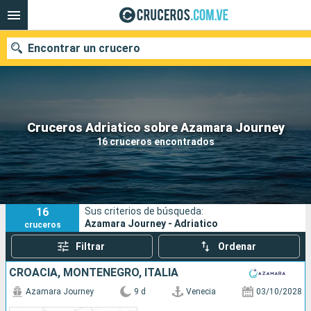
Encontrar un crucero
Nuestros destinos
Cruceros Adriatico sobre Azamara Journey
16 cruceros encontrados
Fecha de salida
Puertos
Compañías
16
Sus criterios de búsqueda:
Buscar
Azamara Journey - Adriatico
cruceros
Filtrar
Ordenar
CROACIA, MONTENEGRO, ITALIA
Azamara Journey
9 d
Venecia
03/10/2028