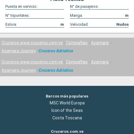
Puesta en servicio:
N° de pasajeros:
N° tripunlates:
Manga:
m
Eslora:
m
Velocidad:
Nudos
Cruceros www.cruceros.com.ve
Compañías
Azamara
Azamara Journey
Cruceros Adriatico
Cruceros www.cruceros.com.ve
Compañías
Azamara
Azamara Journey
Cruceros Adriatico
Barcos más populares
MSC World Europa
Icon of the Seas
Costa Toscana
Cruceros.com.ve