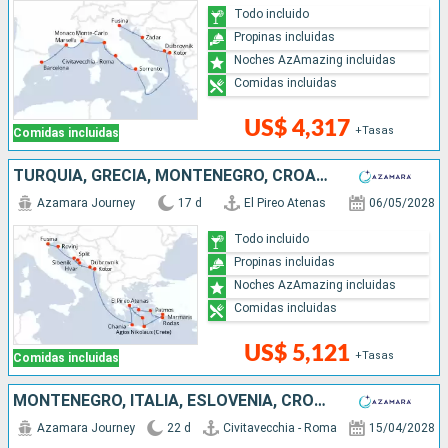
Todo incluido
Propinas incluidas
Noches AzAmazing incluidas
Comidas incluidas
US$ 4,317
+Tasas
Comidas incluidas
TURQUÍA, GRECIA, MONTENEGRO, CROACIA, ITALIA
Azamara Journey
17 d
El Pireo Atenas
06/05/2028
Todo incluido
Propinas incluidas
Noches AzAmazing incluidas
Comidas incluidas
US$ 5,121
+Tasas
Comidas incluidas
MONTENEGRO, ITALIA, ESLOVENIA, CROACIA, GRECIA
Azamara Journey
22 d
Civitavecchia - Roma
15/04/2028