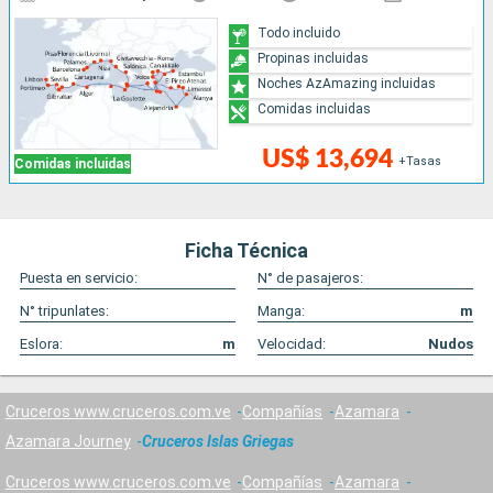
Todo incluido
Propinas incluidas
Noches AzAmazing incluidas
Comidas incluidas
US$ 13,694
+Tasas
Comidas incluidas
Ficha Técnica
Puesta en servicio:
N° de pasajeros:
N° tripunlates:
Manga:
m
Eslora:
m
Velocidad:
Nudos
Cruceros www.cruceros.com.ve
Compañías
Azamara
Azamara Journey
Cruceros Islas Griegas
Cruceros www.cruceros.com.ve
Compañías
Azamara