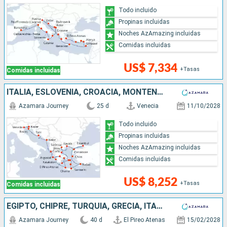
Todo incluido
Propinas incluidas
Noches AzAmazing incluidas
Comidas incluidas
US$ 7,334
+Tasas
Comidas incluidas
ITALIA, ESLOVENIA, CROACIA, MONTENEGRO, TURQUÍA, GRECIA
Azamara Journey
25 d
Venecia
11/10/2028
Todo incluido
Propinas incluidas
Noches AzAmazing incluidas
Comidas incluidas
US$ 8,252
+Tasas
Comidas incluidas
EGIPTO, CHIPRE, TURQUÍA, GRECIA, ITALIA, FRANCIA, ESPAÑA, PORTUGAL
Azamara Journey
40 d
El Pireo Atenas
15/02/2028