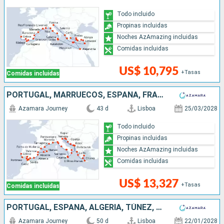
Todo incluido
Propinas incluidas
Noches AzAmazing incluidas
Comidas incluidas
US$ 10,795
+Tasas
Comidas incluidas
PORTUGAL, MARRUECOS, ESPAÑA, FRANCIA, MONACO, ITALIA, ESLOVENIA, CROACIA, MONTENEGRO, GRECIA
Azamara Journey
43 d
Lisboa
25/03/2028
Todo incluido
Propinas incluidas
Noches AzAmazing incluidas
Comidas incluidas
US$ 13,327
+Tasas
Comidas incluidas
PORTUGAL, ESPAÑA, ALGERIA, TÚNEZ, MALTA, TURQUÍA, GRECIA, EGIPTO, CHIPRE, ITALIA, FRANCIA
Azamara Journey
50 d
Lisboa
22/01/2028