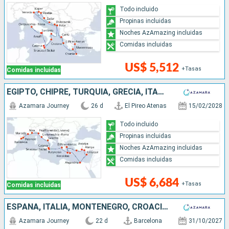
Todo incluido
Propinas incluidas
Noches AzAmazing incluidas
Comidas incluidas
US$ 5,512
+Tasas
Comidas incluidas
EGIPTO, CHIPRE, TURQUÍA, GRECIA, ITALIA, FRANCIA, ESPAÑA
Azamara Journey
26 d
El Pireo Atenas
15/02/2028
Todo incluido
Propinas incluidas
Noches AzAmazing incluidas
Comidas incluidas
US$ 6,684
+Tasas
Comidas incluidas
ESPAÑA, ITALIA, MONTENEGRO, CROACIA, GRECIA, CHIPRE, TURQUÍA
Azamara Journey
22 d
Barcelona
31/10/2027