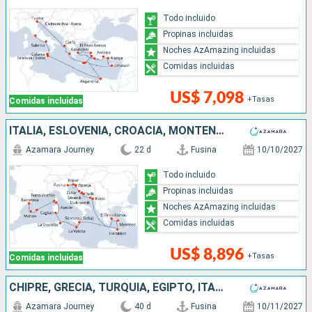
Todo incluido
Propinas incluidas
Noches AzAmazing incluidas
Comidas incluidas
US$ 7,098
+Tasas
Comidas incluidas
ITALIA, ESLOVENIA, CROACIA, MONTENEGRO, GRECIA, MALTA, TÚNEZ, FRANCIA, ESPAÑA
Azamara Journey
22 d
Fusina
10/10/2027
Todo incluido
Propinas incluidas
Noches AzAmazing incluidas
Comidas incluidas
US$ 8,896
+Tasas
Comidas incluidas
CHIPRE, GRECIA, TURQUÍA, EGIPTO, ITALIA, FRANCIA, ESPAÑA, PORTUGAL
Azamara Journey
40 d
Fusina
10/11/2027