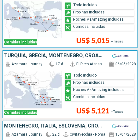
Todo incluido
Propinas incluidas
Noches AzAmazing incluidas
Comidas incluidas
US$ 5,015
+Tasas
Comidas incluidas
TURQUÍA, GRECIA, MONTENEGRO, CROACIA, ITALIA
Azamara Journey
17 d
El Pireo Atenas
06/05/2028
Todo incluido
Propinas incluidas
Noches AzAmazing incluidas
Comidas incluidas
US$ 5,121
+Tasas
Comidas incluidas
MONTENEGRO, ITALIA, ESLOVENIA, CROACIA, GRECIA
Azamara Journey
22 d
Civitavecchia - Roma
15/04/2028