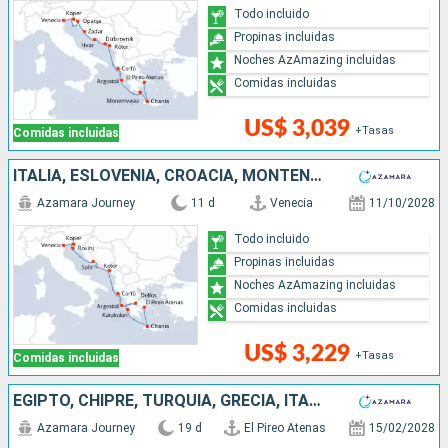
Todo incluido
Propinas incluidas
Noches AzAmazing incluidas
Comidas incluidas
US$ 3,039
+Tasas
Comidas incluidas
ITALIA, ESLOVENIA, CROACIA, MONTENEGRO, GRECIA
Azamara Journey
11 d
Venecia
11/10/2028
Todo incluido
Propinas incluidas
Noches AzAmazing incluidas
Comidas incluidas
US$ 3,229
+Tasas
Comidas incluidas
EGIPTO, CHIPRE, TURQUÍA, GRECIA, ITALIA
Azamara Journey
19 d
El Pireo Atenas
15/02/2028