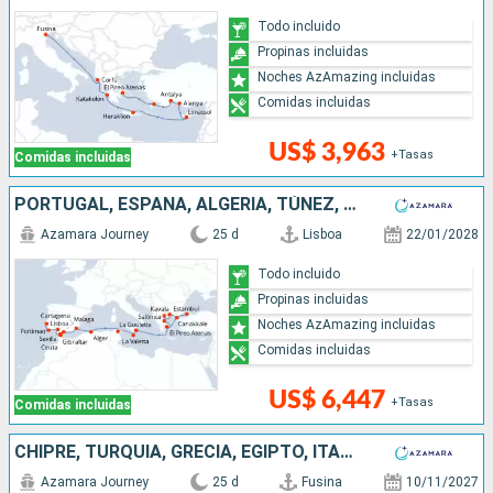
Todo incluido
Propinas incluidas
Noches AzAmazing incluidas
Comidas incluidas
US$ 3,963
+Tasas
Comidas incluidas
PORTUGAL, ESPAÑA, ALGERIA, TÚNEZ, MALTA, ITALIA, TURQUÍA, GRECIA
Azamara Journey
25 d
Lisboa
22/01/2028
Todo incluido
Propinas incluidas
Noches AzAmazing incluidas
Comidas incluidas
US$ 6,447
+Tasas
Comidas incluidas
CHIPRE, TURQUÍA, GRECIA, EGIPTO, ITALIA
Azamara Journey
25 d
Fusina
10/11/2027