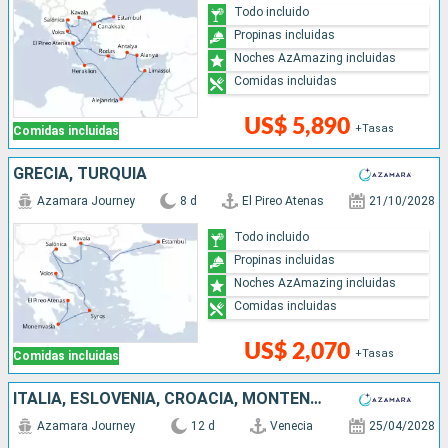
Todo incluido
Propinas incluidas
Noches AzAmazing incluidas
Comidas incluidas
US$ 5,890
+Tasas
Comidas incluidas
GRECIA, TURQUÍA
Azamara Journey
8 d
El Pireo Atenas
21/10/2028
Todo incluido
Propinas incluidas
Noches AzAmazing incluidas
Comidas incluidas
US$ 2,070
+Tasas
Comidas incluidas
ITALIA, ESLOVENIA, CROACIA, MONTENEGRO, GRECIA
Azamara Journey
12 d
Venecia
25/04/2028