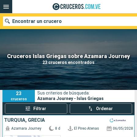
Encontrar un crucero
Nuestros destinos
Cruceros Islas Griegas sobre Azamara Journey
23 cruceros encontrados
Fecha de salida
Puertos
Compañías
23
Sus criterios de búsqueda:
Buscar
Azamara Journey - Islas Griegas
cruceros
Filtrar
Ordenar
TURQUÍA, GRECIA
Azamara Journey
8 d
El Pireo Atenas
06/05/2028