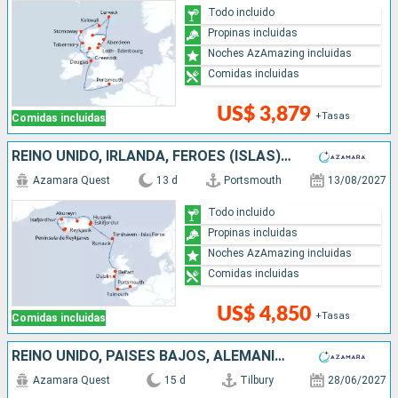
Todo incluido
Propinas incluidas
Noches AzAmazing incluidas
Comidas incluidas
US$ 3,879
+Tasas
Comidas incluidas
REINO UNIDO, IRLANDA, FÉROES (ISLAS), DINAMARCA, ISLANDIA
Azamara Quest
13 d
Portsmouth
13/08/2027
Todo incluido
Propinas incluidas
Noches AzAmazing incluidas
Comidas incluidas
US$ 4,850
+Tasas
Comidas incluidas
REINO UNIDO, PAISES BAJOS, ALEMANIA, POLONIA, LITUANIA, LETONIA, ESTONIA, SUECIA, DINAMARCA
Azamara Quest
15 d
Tilbury
28/06/2027