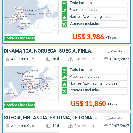
Todo incluido
Propinas incluidas
Noches AzAmazing incluidas
Comidas incluidas
US$ 3,986
+Tasas
Comidas incluidas
DINAMARCA, NORUEGA, SUECIA, FINLANDIA, ESTONIA, LETONIA, LITUANIA, POLONIA, ALEMANIA, REINO UNIDO
Azamara Quest
26 d
Copenhague
19/07/2027
Todo incluido
Propinas incluidas
Noches AzAmazing incluidas
Comidas incluidas
US$ 11,860
+Tasas
Comidas incluidas
SUECIA, FINLANDIA, ESTONIA, LETONIA, LITUANIA, POLONIA, DINAMARCA, ALEMANIA, REINO UNIDO, IRLANDA, FÉROES (ISLAS), ISLANDIA, GROENLANDIA, CANADÁ, ESTADOS UNIDOS
Azamara Quest
44 d
Copenhague
29/07/2027