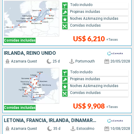
Todo incluido
Propinas incluidas
Noches AzAmazing incluidas
Comidas incluidas
US$ 6,210
+Tasas
Comidas incluidas
IRLANDA, REINO UNIDO
Azamara Quest
25 d
Portsmouth
20/05/2028
Todo incluido
Propinas incluidas
Noches AzAmazing incluidas
Comidas incluidas
US$ 9,908
+Tasas
Comidas incluidas
LETONIA, FRANCIA, IRLANDA, DINAMARCA, ESPAÑA, SUECIA, ESTONIA, POLONIA, LITUANIA, PORTUGAL, REINO UNIDO
Azamara Quest
35 d
Estocolmo
10/08/2028