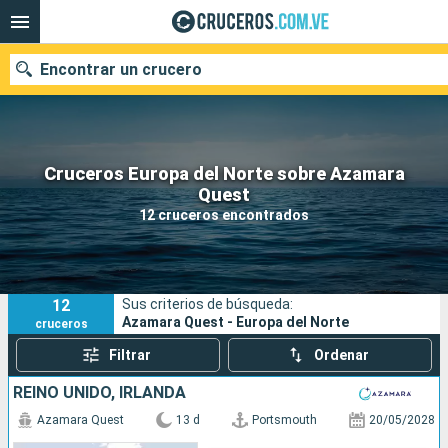
Encontrar un crucero
Cruceros Europa del Norte sobre Azamara
Nuestros destinos
Quest
12 cruceros encontrados
Fecha de salida
Puertos
Compañías
12
Sus criterios de búsqueda:
Buscar
Azamara Quest - Europa del Norte
cruceros
Filtrar
Ordenar
REINO UNIDO, IRLANDA
Azamara Quest
13 d
Portsmouth
20/05/2028