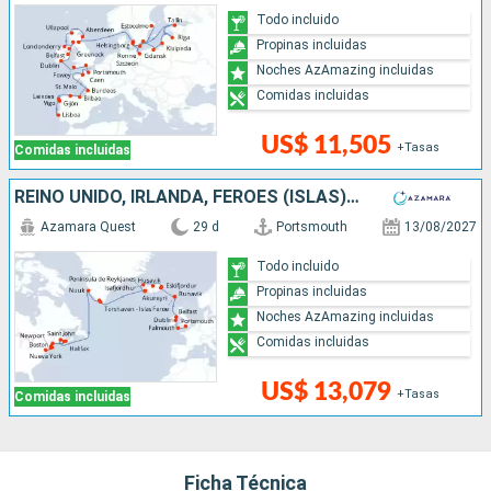
Todo incluido
Propinas incluidas
Noches AzAmazing incluidas
Comidas incluidas
US$ 11,505
+Tasas
Comidas incluidas
REINO UNIDO, IRLANDA, FÉROES (ISLAS), DINAMARCA, ISLANDIA, GROENLANDIA, CANADÁ, ESTADOS UNIDOS
Azamara Quest
29 d
Portsmouth
13/08/2027
Todo incluido
Propinas incluidas
Noches AzAmazing incluidas
Comidas incluidas
US$ 13,079
+Tasas
Comidas incluidas
Ficha Técnica