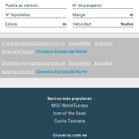
Puesta en servicio:
N° de pasajeros:
N° tripunlates:
Manga:
m
Eslora:
m
Velocidad:
Nudos
Cruceros www.cruceros.com.ve
Compañías
Azamara
Azamara Quest
Cruceros Europa del Norte
Cruceros www.cruceros.com.ve
Compañías
Azamara
Azamara Quest
Cruceros Europa del Norte
Barcos más populares
MSC World Europa
Icon of the Seas
Costa Toscana
Cruceros.com.ve