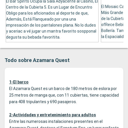
El Bar Spirits Ocupa la Sala Adyacente al Casino, El
El Mosaic Café
Centro de la Cubieta 5. Es un Lugar de Encuntro
Más Grandes de
Obligo para los aficionados al deporte de que,
de la Cubieta 
Además, Está Flanqueado por una una
ofRece Bebida
impresación de los pantalones plana. No lo dudes
Bollería. Tamb
y aceriac a vé jugar un mantra favorito sospponal
la Espacialida
degusta su bebada favoritita.
Todo sobre Azamara Quest
1-El barco
El Azamara Quest es un barco de 180 metros de eslora por
25 metros de manga que, con 11 cubiertas, tiene capacidad
para 408 tripulantes y 690 pasajeros.
2-Actividades y entretenimiento para adultos
Entre las numerosas instalaciones presentes en el