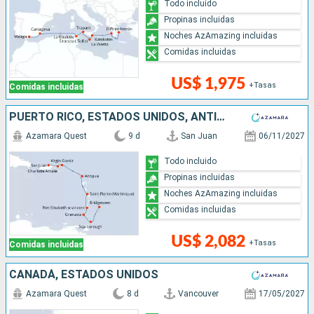
Todo incluido
Propinas incluidas
Noches AzAmazing incluidas
Comidas incluidas
US$ 1,975
+Tasas
Comidas incluidas
PUERTO RICO, ESTADOS UNIDOS, ANTIGUA Y BARBUDA, SAN VINCENT Y LAS GRANADINAS, GRENADA, TRINIDAD Y TOBAGO, BARBADOS
Azamara Quest
9 d
San Juan
06/11/2027
Todo incluido
Propinas incluidas
Noches AzAmazing incluidas
Comidas incluidas
US$ 2,082
+Tasas
Comidas incluidas
CANADÁ, ESTADOS UNIDOS
Azamara Quest
8 d
Vancouver
17/05/2027