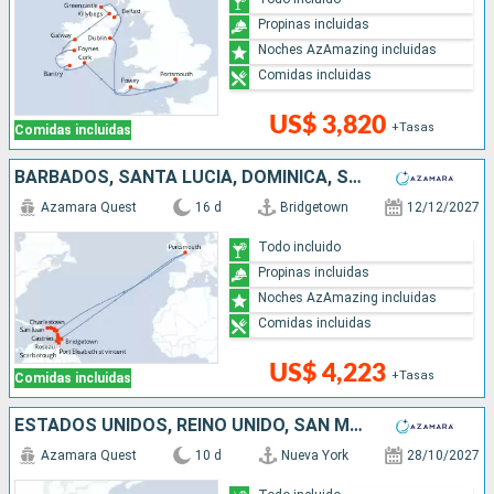
Propinas incluidas
Noches AzAmazing incluidas
Comidas incluidas
US$ 3,820
+Tasas
Comidas incluidas
BARBADOS, SANTA LUCIA, DOMINICA, SAN MARTÍN, PUERTO RICO, ANTIGUA Y BARBUDA, REINO UNIDO, SAN VINCENT Y LAS GRANADINAS, GRENADA, TRINIDAD Y TOBAGO
Azamara Quest
16 d
Bridgetown
12/12/2027
Todo incluido
Propinas incluidas
Noches AzAmazing incluidas
Comidas incluidas
US$ 4,223
+Tasas
Comidas incluidas
ESTADOS UNIDOS, REINO UNIDO, SAN MARTÍN, PUERTO RICO
Azamara Quest
10 d
Nueva York
28/10/2027