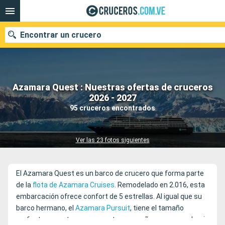
Encontrar un crucero
Azamara Quest : Nuestras ofertas de cruceros
Nuestros destinos
2026 - 2027
95 cruceros encontrados
Fecha de salida
Puertos
Compañías
Ver las 23 fotos siguientes
Buscar
El Azamara Quest es un barco de crucero que forma parte
de la
flota de Azamara Cruises
. Remodelado en 2.016, esta
embarcación ofrece confort de 5 estrellas. Al igual que su
barco hermano, el
Azamara Pursuit
, tiene el tamaño
perfecto para atracar en puertos pequeños o navegar hacia