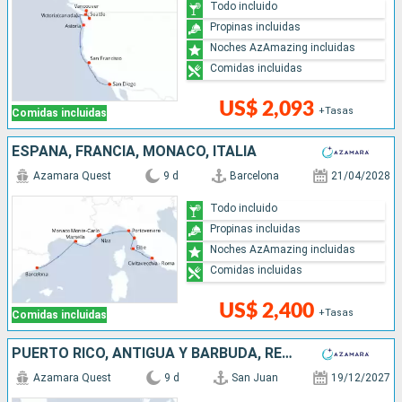
Todo incluido
Propinas incluidas
Noches AzAmazing incluidas
Comidas incluidas
US$ 2,093
+Tasas
Comidas incluidas
ESPAÑA, FRANCIA, MONACO, ITALIA
Azamara Quest
9 d
Barcelona
21/04/2028
Todo incluido
Propinas incluidas
Noches AzAmazing incluidas
Comidas incluidas
US$ 2,400
+Tasas
Comidas incluidas
PUERTO RICO, ANTIGUA Y BARBUDA, REINO UNIDO, SAN VINCENT Y LAS GRANADINAS, GRENADA, TRINIDAD Y TOBAGO, BARBADOS
Azamara Quest
9 d
San Juan
19/12/2027