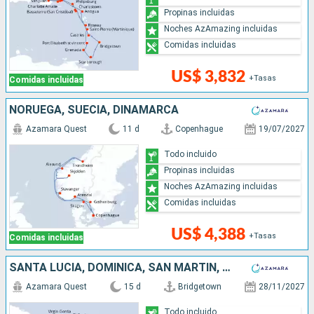
Propinas incluidas
Noches AzAmazing incluidas
Comidas incluidas
US$ 3,832
+Tasas
Comidas incluidas
NORUEGA, SUECIA, DINAMARCA
Azamara Quest
11 d
Copenhague
19/07/2027
Todo incluido
Propinas incluidas
Noches AzAmazing incluidas
Comidas incluidas
US$ 4,388
+Tasas
Comidas incluidas
SANTA LUCIA, DOMINICA, SAN MARTÍN, ESTADOS UNIDOS, PUERTO RICO, ANTIGUA Y BARBUDA, SAN VINCENT Y LAS GRANADINAS, GRENADA, TRINIDAD Y TOBAGO, BARBADOS
Azamara Quest
15 d
Bridgetown
28/11/2027
Todo incluido