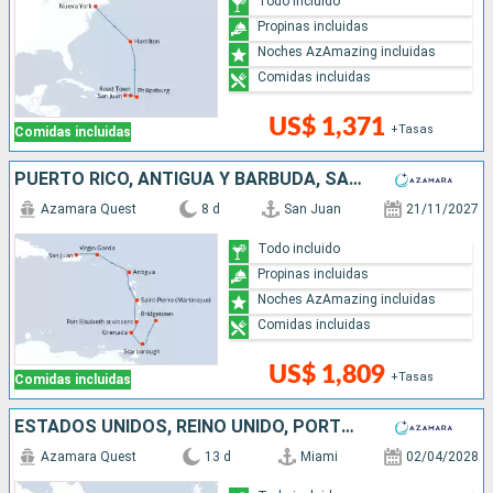
Todo incluido
Propinas incluidas
Noches AzAmazing incluidas
Comidas incluidas
US$ 1,371
+Tasas
Comidas incluidas
PUERTO RICO, ANTIGUA Y BARBUDA, SAN VINCENT Y LAS GRANADINAS, GRENADA, TRINIDAD Y TOBAGO, BARBADOS
Azamara Quest
8 d
San Juan
21/11/2027
Todo incluido
Propinas incluidas
Noches AzAmazing incluidas
Comidas incluidas
US$ 1,809
+Tasas
Comidas incluidas
ESTADOS UNIDOS, REINO UNIDO, PORTUGAL
Azamara Quest
13 d
Miami
02/04/2028