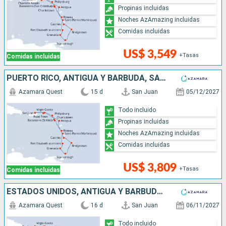
Propinas incluidas
Noches AzAmazing incluidas
Comidas incluidas
US$ 3,549
+Tasas
Comidas incluidas
PUERTO RICO, ANTIGUA Y BARBUDA, SAN VINCENT Y LAS GRANADINAS, GRENADA, TRINIDAD Y TOBAGO, BARBADOS, SANTA LUCIA, DOMINICA, SAN MARTÍN
Azamara Quest
15 d
San Juan
05/12/2027
Todo incluido
Propinas incluidas
Noches AzAmazing incluidas
Comidas incluidas
US$ 3,809
+Tasas
Comidas incluidas
ESTADOS UNIDOS, ANTIGUA Y BARBUDA, SAN VINCENT Y LAS GRANADINAS, GRENADA, TRINIDAD Y TOBAGO, BARBADOS, SANTA LUCIA, DOMINICA, SAN MARTÍN, PUERTO RICO
Azamara Quest
16 d
San Juan
06/11/2027
Todo incluido