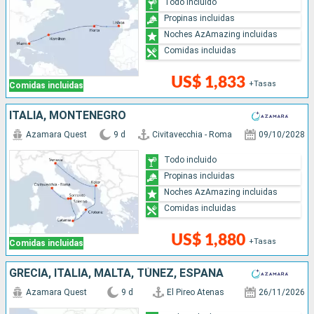
Todo incluido
Propinas incluidas
Noches AzAmazing incluidas
Comidas incluidas
US$ 1,833
+Tasas
Comidas incluidas
ITALIA, MONTENEGRO
Azamara Quest
9 d
Civitavecchia - Roma
09/10/2028
Todo incluido
Propinas incluidas
Noches AzAmazing incluidas
Comidas incluidas
US$ 1,880
+Tasas
Comidas incluidas
GRECIA, ITALIA, MALTA, TÚNEZ, ESPAÑA
Azamara Quest
9 d
El Pireo Atenas
26/11/2026