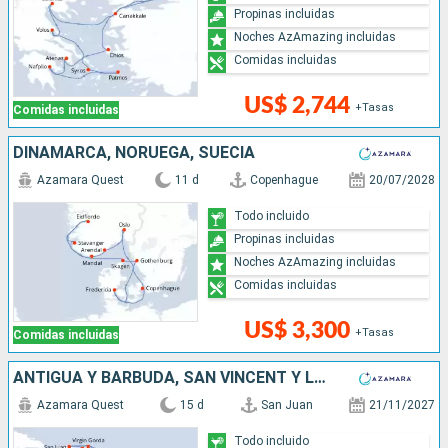
Propinas incluidas
Noches AzAmazing incluidas
Comidas incluidas
US$ 2,744
+Tasas
Comidas incluidas
DINAMARCA, NORUEGA, SUECIA
Azamara Quest
11 d
Copenhague
20/07/2028
Todo incluido
Propinas incluidas
Noches AzAmazing incluidas
Comidas incluidas
US$ 3,300
+Tasas
Comidas incluidas
ANTIGUA Y BARBUDA, SAN VINCENT Y LAS GRANADINAS, GRENADA, TRINIDAD Y TOBAGO, BARBADOS, SANTA LUCIA, DOMINICA, SAN MARTÍN, ESTADOS UNIDOS, PUERTO RICO
Azamara Quest
15 d
San Juan
21/11/2027
Todo incluido