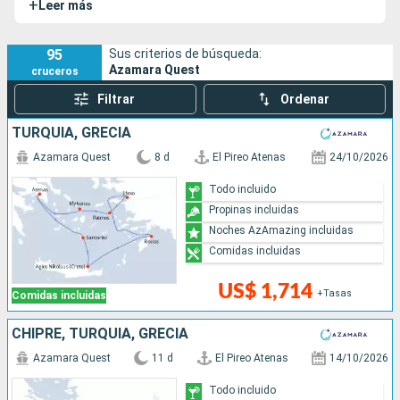
+
Leer más
hermosos lugares que resultan inaccesibles para barcos
más grandes.
95
Sus criterios de búsqueda:
Azamara Quest
cruceros
Filtrar
Ordenar
TURQUÍA, GRECIA
Azamara Quest
8 d
El Pireo Atenas
24/10/2026
Todo incluido
Propinas incluidas
Noches AzAmazing incluidas
Comidas incluidas
US$ 1,714
+Tasas
Comidas incluidas
CHIPRE, TURQUÍA, GRECIA
Azamara Quest
11 d
El Pireo Atenas
14/10/2026
Todo incluido