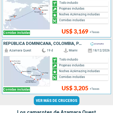
Todo incluido
Propinas incluidas
Noches AzAmazing incluidas
Comidas incluidas
US$ 3,169
+Tasas
Comidas incluidas
REPÚBLICA DOMINICANA, COLOMBIA, PANAMÁ, COSTA RICA, GUATEMALA, MÉXICO, ESTADOS UNIDOS
Azamara Quest
19 d
Miami
18/12/2026
Todo incluido
Propinas incluidas
Noches AzAmazing incluidas
Comidas incluidas
US$ 3,205
+Tasas
Comidas incluidas
VER MÁS DE CRUCEROS
Los camarotes de Azamara Quest