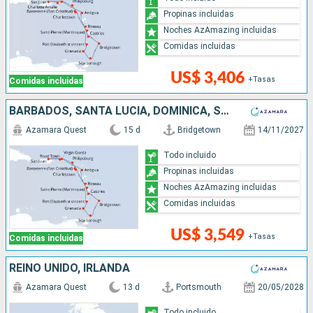
Propinas incluidas
Noches AzAmazing incluidas
Comidas incluidas
US$ 3,406
+Tasas
Comidas incluidas
BARBADOS, SANTA LUCIA, DOMINICA, SAN MARTÍN, PUERTO RICO, ANTIGUA Y BARBUDA, SAN VINCENT Y LAS GRANADINAS, GRENADA, TRINIDAD Y TOBAGO
Azamara Quest
15 d
Bridgetown
14/11/2027
Todo incluido
Propinas incluidas
Noches AzAmazing incluidas
Comidas incluidas
US$ 3,549
+Tasas
Comidas incluidas
REINO UNIDO, IRLANDA
Azamara Quest
13 d
Portsmouth
20/05/2028
Todo incluido