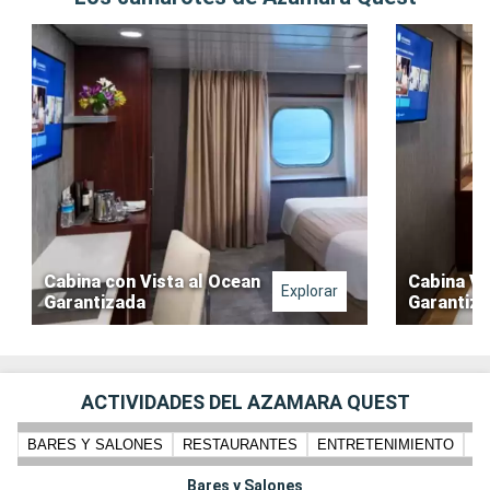
Cabina con Vista al Ocean
Cabina Ve
Explorar
Garantizada
Garantiz
ACTIVIDADES DEL AZAMARA QUEST
BARES Y SALONES
RESTAURANTES
ENTRETENIMIENTO
PI
Bares y Salones