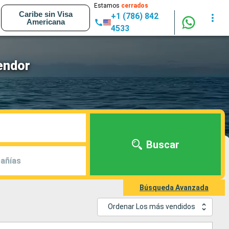
Estamos
cerrados
Caribe sin Visa
+1 (786) 842
Americana
4533
endor
Buscar
añías
Búsqueda Avanzada
Ordenar Los más vendidos