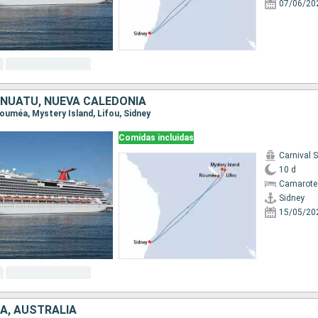
07/06/20
ANUATU, NUEVA CALEDONIA
 Nouméa, Mystery Island, Lifou, Sidney
Comidas incluidas
Carnival 
10 d
Camarote
Sidney
15/05/20
A, AUSTRALIA