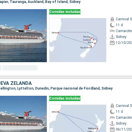
Napier, Tauranga, Auckland, Bay of Island, Sidney
Comidas incluidas
Carnival 
11 d
Camarote
Sidney
12/10/20
UEVA ZELANDA
 Wellington, Lyttelton, Dunedin, Parque nacional de Fiordland, Sidney
Comidas incluidas
Carnival 
11 d
Camarote
Sidney
06/11/20