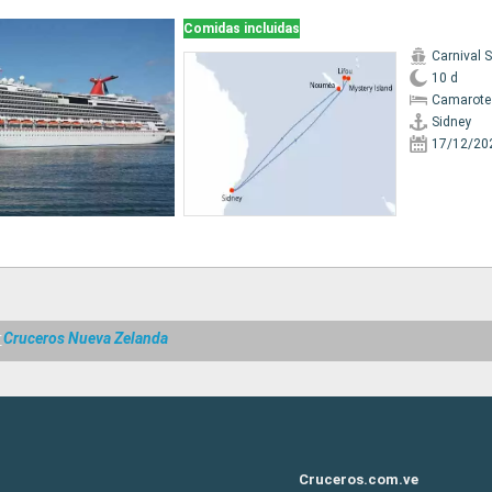
Comidas incluidas
Carnival 
10 d
Camarote
Sidney
17/12/20
r
Cruceros Nueva Zelanda
Cruceros.com.ve