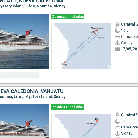
ANUATU, NUEVA CALEDONIA
 Mystery Island, Lifou, Nouméa, Sidney
Comidas incluidas
Carnival 
10 d
Camarote
Sidney
17/05/20
UEVA CALEDONIA, VANUATU
 Nouméa, Lifou, Mystery Island, Sidney
Comidas incluidas
Carnival 
10 d
Camarote
Sidney