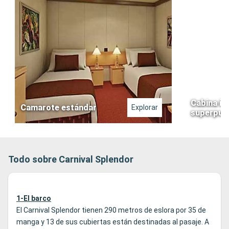
Cabina in
Camarote estándar
Explorar
superpue
Todo sobre Carnival Splendor
1-El barco
El Carnival Splendor tienen 290 metros de eslora por 35 de
manga y 13 de sus cubiertas están destinadas al pasaje. A