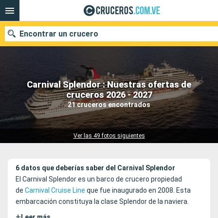
Encontrar un crucero
Carnival Splendor : Nuestras ofertas de
Nuestros destinos
cruceros 2026 - 2027
21 cruceros encontrados
Fecha de salida
Puertos
Compañías
Ver las 49 fotos siguientes
Buscar
6 datos que deberías saber del Carnival Splendor
El Carnival Splendor es un barco de crucero propiedad
de
Carnival Cruise Line
que fue inaugurado en 2008. Esta
embarcación constituya la clase Splendor de la naviera.
+
Leer más