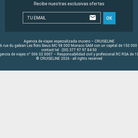
Recibe nuestras exclusivas ofertas
TU EMAIL
OK
Agencia de viajes especializada crucero – CRUISELINE
6 rue du gabian Les flots bleus MC 98 000 Monaco SAM con un capital de 150 000
contact tel : (00) 377 97 97 84 50
gencia de viajes n° 006 02 0007 – Responsabilidad civil y profesional RC RSA de
© CRUISELINE 2026 - all rights reserved