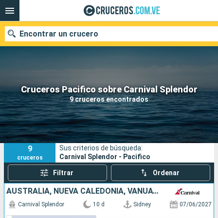
Encontrar un crucero
Nuestros destinos
Cruceros Pacifico sobre Carnival Splendor
9 cruceros encontrados
Fecha de salida
Puertos
Compañías
9
Sus criterios de búsqueda:
Buscar
Carnival Splendor - Pacifico
cruceros
Filtrar
Ordenar
AUSTRALIA, NUEVA CALEDONIA, VANUATU
Carnival Splendor
10 d
Sidney
07/06/2027