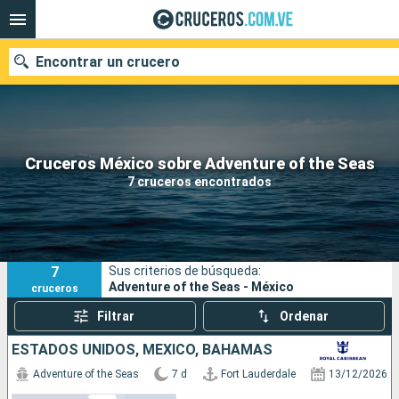
Encontrar un crucero
Nuestros destinos
Cruceros México sobre Adventure of the Seas
7 cruceros encontrados
Fecha de salida
Puertos
Compañías
7
Sus criterios de búsqueda:
Buscar
Adventure of the Seas - México
cruceros
Filtrar
Ordenar
ESTADOS UNIDOS, MÉXICO, BAHAMAS
Adventure of the Seas
7 d
Fort Lauderdale
13/12/2026