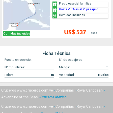
Precio especial familias
Hasta -60% en el 2° pasajero
Comidas incluidas
US$ 537
+Tasas
Comidas incluidas
Ficha Técnica
Puesta en servicio:
N° de pasajeros:
N° tripunlates:
Manga:
m
Eslora:
m
Velocidad:
Nudos
Cruceros www.cruceros.com.ve
Compañías
Royal Caribbean
Adventure of the Seas
Cruceros México
Cruceros www.cruceros.com.ve
Compañías
Royal Caribbean