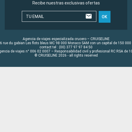
Recibe nuestras exclusivas ofertas
TU EMAIL
OK
Agencia de viajes especializada crucero – CRUISELINE
6 rue du gabian Les flots bleus MC 98 000 Monaco SAM con un capital de 150 000
contact tel : (00) 377 97 97 84 50
gencia de viajes n° 006 02 0007 – Responsabilidad civil y profesional RC RSA de
© CRUISELINE 2026 - all rights reserved