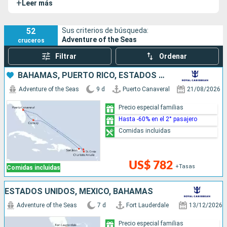
+
Leer más
Seas
. Este imponente barco es famoso por sus numerosas
instalaciones y actividades de entretenimientos a bordo.
52
Sus criterios de búsqueda:
Adventure of the Seas
cruceros
Filtrar
Ordenar
BAHAMAS, PUERTO RICO, ESTADOS UNIDOS
Adventure of the Seas
9 d
Puerto Canaveral
21/08/2026
Precio especial familias
Hasta -60% en el 2° pasajero
Comidas incluidas
US$ 782
+Tasas
Comidas incluidas
ESTADOS UNIDOS, MÉXICO, BAHAMAS
Adventure of the Seas
7 d
Fort Lauderdale
13/12/2026
Precio especial familias