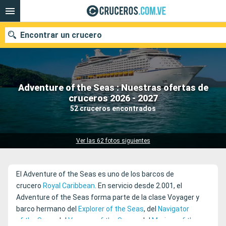
Encontrar un crucero
Adventure of the Seas : Nuestras ofertas de
Nuestros destinos
cruceros 2026 - 2027
52 cruceros encontrados
Fecha de salida
Puertos
Compañías
Ver las 62 fotos siguientes
Buscar
El Adventure of the Seas es uno de los barcos de
crucero
Royal Caribbean
. En servicio desde 2.001, el
Adventure of the Seas forma parte de la clase Voyager y
barco hermano del
Explorer of the Seas
, del
Navigator
of the Seas
, del
Voyager of the Seas
y del
Mariner of the