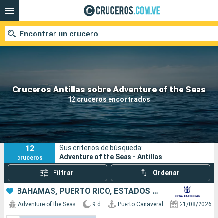
Encontrar un crucero
Nuestros destinos
Cruceros Antillas sobre Adventure of the Seas
12 cruceros encontrados
Fecha de salida
Puertos
Compañías
12
Sus criterios de búsqueda:
Buscar
Adventure of the Seas - Antillas
cruceros
Filtrar
Ordenar
BAHAMAS, PUERTO RICO, ESTADOS UNIDOS
Adventure of the Seas
9 d
Puerto Canaveral
21/08/2026