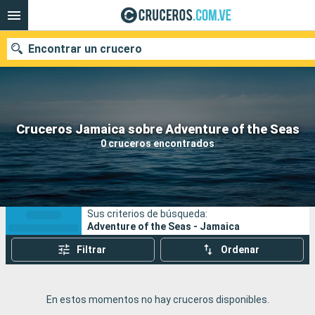
Encontrar un crucero
Nuestros destinos
Cruceros Jamaica sobre Adventure of the Seas
0 cruceros encontrados
Fecha de salida
Puertos
Compañías
Sus criterios de búsqueda:
Buscar
Adventure of the Seas - Jamaica
Filtrar
Ordenar
En estos momentos no hay cruceros disponibles.