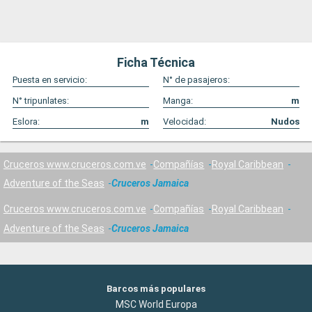
Ficha Técnica
Puesta en servicio:
N° de pasajeros:
N° tripunlates:
Manga:
m
Eslora:
m
Velocidad:
Nudos
Cruceros www.cruceros.com.ve
Compañías
Royal Caribbean
Adventure of the Seas
Cruceros Jamaica
Cruceros www.cruceros.com.ve
Compañías
Royal Caribbean
Adventure of the Seas
Cruceros Jamaica
Barcos más populares
MSC World Europa