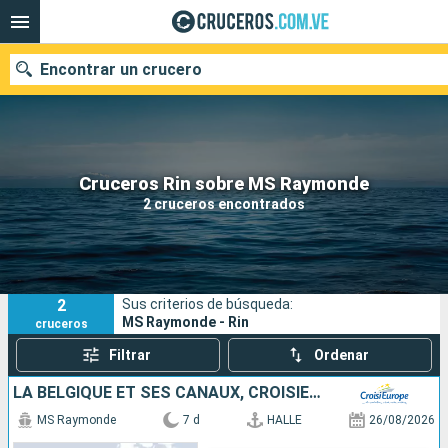
Encontrar un crucero
Nuestros destinos
Cruceros Rin sobre MS Raymonde
2 cruceros encontrados
Fecha de salida
Puertos
Compañías
2
Sus criterios de búsqueda:
Buscar
MS Raymonde - Rin
cruceros
Filtrar
Ordenar
LA BELGIQUE ET SES CANAUX, CROISIÈRE À LA RENCONTRE DE L'ART, DU PATRIMOINE ET DES SAVEURS (PORT/PORT)
MS Raymonde
7 d
HALLE
26/08/2026