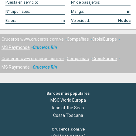
Puesta en servicio:
N° de pasajeros:
N° tripunlates:
Manga:
m
Eslora:
m
Velocidad:
Nudos
Cruceros www.cruceros.com.ve
Compañías
CroisiEurope
MS Raymonde
Cruceros Rin
Cruceros www.cruceros.com.ve
Compañías
CroisiEurope
MS Raymonde
Cruceros Rin
Barcos más populares
MSC World Europa
Icon of the Seas
Costa Toscana
Cruceros.com.ve