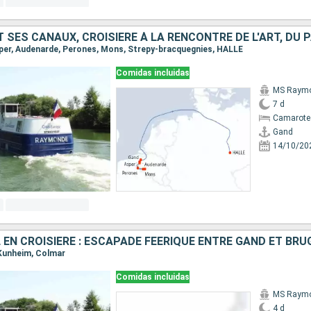
Asper, Audenarde, Perones, Mons, Strepy-bracquegnies, HALLE
Comidas incluidas
MS Raym
7 d
Camarote 
Gand
14/10/20
 EN CROISIÈRE : ESCAPADE FÉÉRIQUE ENTRE GAND ET BRU
, Kunheim, Colmar
Comidas incluidas
MS Raym
4 d