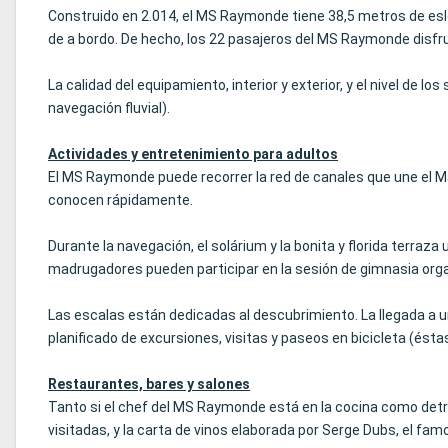
Construido en 2.014, el MS Raymonde tiene 38,5 metros de eslo
de a bordo. De hecho, los 22 pasajeros del MS Raymonde disfrut
La calidad del equipamiento, interior y exterior, y el nivel de 
navegación fluvial).
Actividades y entretenimiento para adultos
El MS Raymonde puede recorrer la red de canales que une el Ma
conocen rápidamente.
Durante la navegación, el solárium y la bonita y florida terraza
madrugadores pueden participar en la sesión de gimnasia organi
Las escalas están dedicadas al descubrimiento. La llegada a u
planificado de excursiones, visitas y paseos en bicicleta (ésta
Restaurantes, bares y salones
Tanto si el chef del MS Raymonde está en la cocina como det
visitadas, y la carta de vinos elaborada por Serge Dubs, el fa