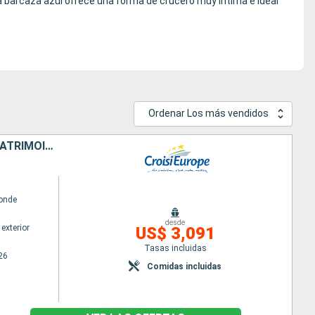
sa barcaza azul ofrece una forma de crucero muy íntima e ideal
Ordenar Los más vendidos
LA BELGIQUE ET SES CANAUX, CROISIÈRE À LA RENCONTRE DE L'ART, DU PATRIMOINE ET DES SAVEURS (PORT/PORT)
onde
desde
exterior
US$ 3,091
Tasas incluidas
26
Comidas incluidas