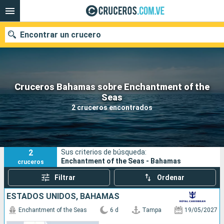
Encontrar un crucero
Cruceros Bahamas sobre Enchantment of the
Nuestros destinos
Seas
2 cruceros encontrados
Fecha de salida
Puertos
Compañías
2
Sus criterios de búsqueda:
Buscar
Enchantment of the Seas - Bahamas
cruceros
Filtrar
Ordenar
ESTADOS UNIDOS, BAHAMAS
Enchantment of the Seas
6 d
Tampa
19/05/2027