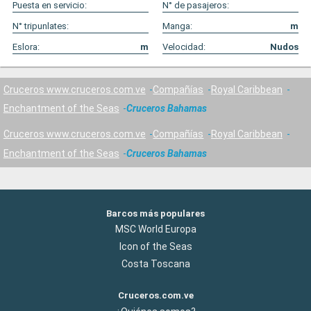
Puesta en servicio:
N° de pasajeros:
N° tripunlates:
Manga:
m
Eslora:
m
Velocidad:
Nudos
Cruceros www.cruceros.com.ve
Compañías
Royal Caribbean
Enchantment of the Seas
Cruceros Bahamas
Cruceros www.cruceros.com.ve
Compañías
Royal Caribbean
Enchantment of the Seas
Cruceros Bahamas
Barcos más populares
MSC World Europa
Icon of the Seas
Costa Toscana
Cruceros.com.ve