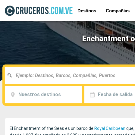
Destinos
Compañías
Enchantment of
Nuestros destinos
Fecha de salida
El Enchantment of the Seas es un barco de
Royal Caribbean
que, 