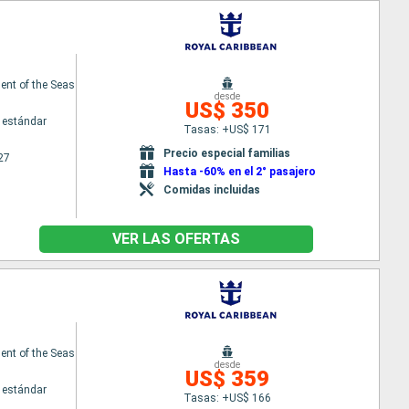
nt of the Seas
desde
US$ 350
 estándar
Tasas: +US$ 171
Precio especial familias
27
Hasta -60% en el 2° pasajero
Comidas incluidas
VER LAS OFERTAS
nt of the Seas
desde
US$ 359
 estándar
Tasas: +US$ 166