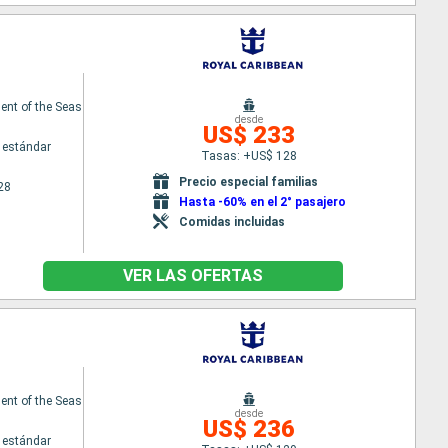
nt of the Seas
desde
US$ 233
 estándar
Tasas: +US$ 128
Precio especial familias
28
Hasta -60% en el 2° pasajero
Comidas incluidas
VER LAS OFERTAS
nt of the Seas
desde
US$ 236
 estándar