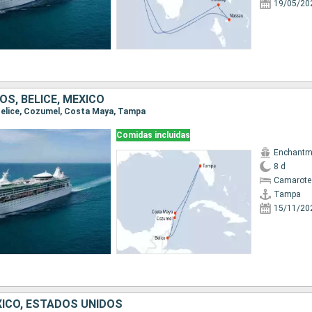
19/05/20
S, BELICE, MÉXICO
 Belice, Cozumel, Costa Maya, Tampa
Comidas incluidas
Enchantme
8 d
Camarote 
Tampa
15/11/20
ICO, ESTADOS UNIDOS