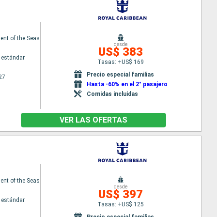
nt of the Seas
desde
US$ 383
 estándar
Tasas: +US$ 169
Precio especial familias
27
Hasta -60% en el 2° pasajero
Comidas incluidas
VER LAS OFERTAS
nt of the Seas
desde
US$ 397
 estándar
Tasas: +US$ 125
Precio especial familias