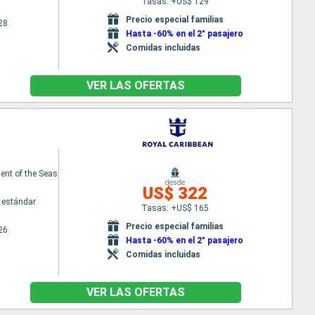
Tasas: +US$ 129
Precio especial familias
28
Hasta -60% en el 2° pasajero
Comidas incluidas
VER LAS OFERTAS
nt of the Seas
desde
US$ 322
 estándar
Tasas: +US$ 165
Precio especial familias
26
Hasta -60% en el 2° pasajero
Comidas incluidas
VER LAS OFERTAS