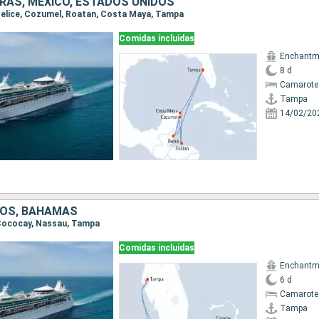
URAS, MÉXICO, ESTADOS UNIDOS
 Belice, Cozumel, Roatan, Costa Maya, Tampa
Comidas incluidas
Enchantme
8 d
Camarote
Tampa
14/02/20
DOS, BAHAMAS
 Cococay, Nassau, Tampa
Comidas incluidas
Enchantme
6 d
Camarote
Tampa