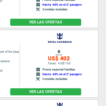
27
Hasta -60% en el 2° pasajero
Comidas incluidas
VER LAS OFERTAS
nt of the Seas
desde
US$ 402
exterior
Tasas: +US$ 154
Precio especial familias
26
Hasta -60% en el 2° pasajero
Comidas incluidas
VER LAS OFERTAS