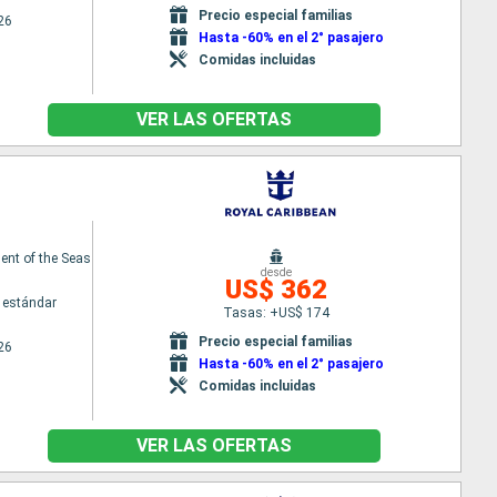
Precio especial familias
26
Hasta -60% en el 2° pasajero
Comidas incluidas
VER LAS OFERTAS
nt of the Seas
desde
US$ 362
 estándar
Tasas: +US$ 174
Precio especial familias
26
Hasta -60% en el 2° pasajero
Comidas incluidas
VER LAS OFERTAS