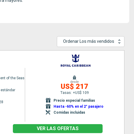
ara mayores.
Ordenar Los más vendidos
nt of the Seas
desde
US$ 217
 estándar
Tasas: +US$ 109
Precio especial familias
28
Hasta -60% en el 2° pasajero
Comidas incluidas
VER LAS OFERTAS