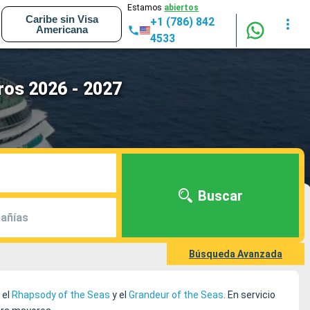
Estamos
abiertos
Caribe sin Visa
+1 (786) 842
Americana
4533
ros 2026 - 2027
Buscar
añías
Búsqueda Avanzada
, el
Rhapsody of the Seas
y el
Grandeur of the Seas
. En servicio