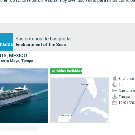
o en 2.012. Este barco resulta muy divertido tanto para niños como p
Sus criterios de búsqueda:
rados
Enchantment of the Seas
OS, MÉXICO
 Costa Maya, Tampa
Comidas incluidas
Enchantme
5 d
Camarote
Tampa
10/01/20