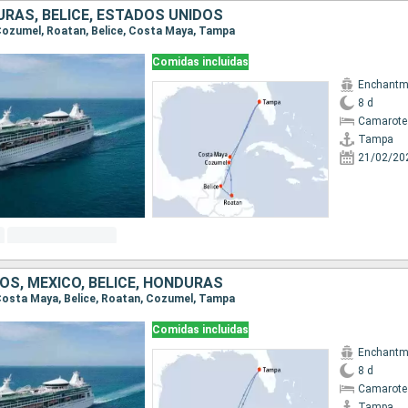
URAS, BELICE, ESTADOS UNIDOS
 Cozumel, Roatan, Belice, Costa Maya, Tampa
Comidas incluidas
Enchantme
8 d
Camarote
Tampa
21/02/20
OS, MÉXICO, BELICE, HONDURAS
 Costa Maya, Belice, Roatan, Cozumel, Tampa
Comidas incluidas
Enchantme
8 d
Camarote
Tampa