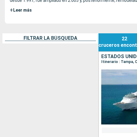
desde 1.997, fue ampliado en 2.005 y, posteriormente, remodelad
+
Leer más
FILTRAR LA BÚSQUEDA
22
cruceros
encont
ESTADOS UNID
Itinerario : Tampa,