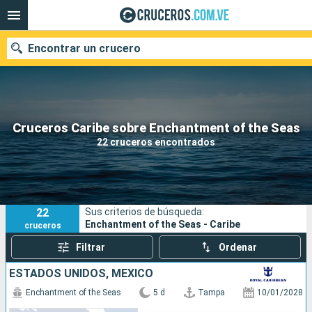
Encontrar un crucero
Nuestros destinos
Cruceros Caribe sobre Enchantment of the Seas
22 cruceros encontrados
Fecha de salida
Puertos
Compañías
22
Sus criterios de búsqueda:
Buscar
Enchantment of the Seas - Caribe
cruceros
Filtrar
Ordenar
ESTADOS UNIDOS, MÉXICO
Enchantment of the Seas
5 d
Tampa
10/01/2028