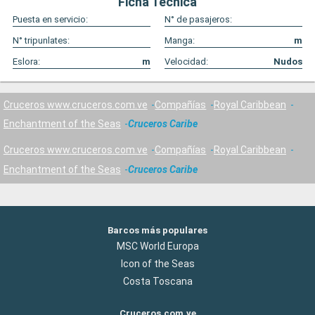
Ficha Técnica
Puesta en servicio:
N° de pasajeros:
N° tripunlates:
Manga:
m
Eslora:
m
Velocidad:
Nudos
Cruceros www.cruceros.com.ve
Compañías
Royal Caribbean
Enchantment of the Seas
Cruceros Caribe
Cruceros www.cruceros.com.ve
Compañías
Royal Caribbean
Enchantment of the Seas
Cruceros Caribe
Barcos más populares
MSC World Europa
Icon of the Seas
Costa Toscana
Cruceros.com.ve