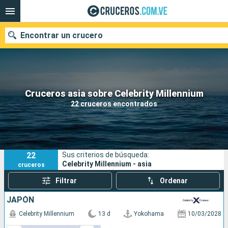
Encontrar un crucero
Nuestros destinos
Cruceros asia sobre Celebrity Millennium
22 cruceros encontrados
Fecha de salida
Puertos
Compañías
22
Sus criterios de búsqueda:
Buscar
Celebrity Millennium - asia
cruceros
Filtrar
Ordenar
JAPÓN
Celebrity Millennium
13 d
Yokohama
10/03/2028