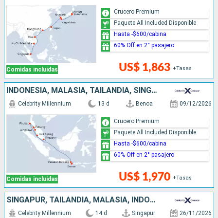
Crucero Premium
Paquete All Included Disponible
Hasta -$600/cabina
60% Off en 2° pasajero
US$ 1,863
+Tasas
Comidas incluidas
INDONESIA, MALASIA, TAILANDIA, SINGAPUR
Celebrity Millennium
13 d
Benoa
09/12/2026
Crucero Premium
Paquete All Included Disponible
Hasta -$600/cabina
60% Off en 2° pasajero
US$ 1,970
+Tasas
Comidas incluidas
SINGAPUR, TAILANDIA, MALASIA, INDONESIA
Celebrity Millennium
14 d
Singapur
26/11/2026