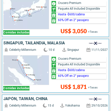
Crucero Premium
Paquete All Included Disponible
Hasta -$600/cabina
60% Off en 2° pasajero
US$ 3,050
+Tasas
Comidas incluidas
SINGAPUR, TAILANDIA, MALASIA
Celebrity Millennium
10 d
Singapur
11/11/2027
Crucero Premium
Paquete All Included Disponible
Hasta -$600/cabina
60% Off en 2° pasajero
US$ 1,871
+Tasas
Comidas incluidas
JAPÓN, TAIWÁN, CHINA
Celebrity Millennium
15 d
Yokohama
29/10/2026