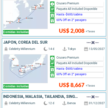
Crucero Premium
Paquete All Included Disponible
Hasta -$600/cabina
60% Off en 2° pasajero
US$ 2,008
+Tasas
Comidas incluidas
JAPÓN, COREA DEL SUR
Celebrity Millennium
14 d
Tokyo
13/05/2027
Crucero Premium
Paquete All Included Disponible
Hasta -$600/cabina
60% Off en 2° pasajero
US$ 8,667
+Tasas
Comidas incluidas
INDONESIA, MALASIA, TAILANDIA, SINGAPUR
Celebrity Millennium
12 d
Benoa
01/12/2027