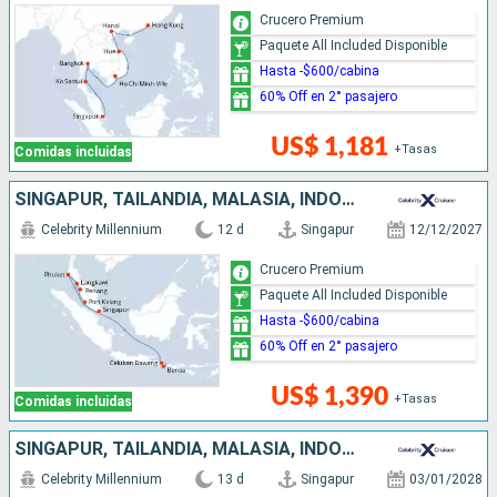
Crucero Premium
Paquete All Included Disponible
Hasta -$600/cabina
60% Off en 2° pasajero
US$ 1,181
+Tasas
Comidas incluidas
SINGAPUR, TAILANDIA, MALASIA, INDONESIA
Celebrity Millennium
12 d
Singapur
12/12/2027
Crucero Premium
Paquete All Included Disponible
Hasta -$600/cabina
60% Off en 2° pasajero
US$ 1,390
+Tasas
Comidas incluidas
SINGAPUR, TAILANDIA, MALASIA, INDONESIA
Celebrity Millennium
13 d
Singapur
03/01/2028