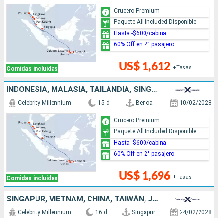
Crucero Premium
Paquete All Included Disponible
Hasta -$600/cabina
60% Off en 2° pasajero
US$ 1,612
+Tasas
Comidas incluidas
INDONESIA, MALASIA, TAILANDIA, SINGAPUR
Celebrity Millennium
15 d
Benoa
10/02/2028
Crucero Premium
Paquete All Included Disponible
Hasta -$600/cabina
60% Off en 2° pasajero
US$ 1,696
+Tasas
Comidas incluidas
SINGAPUR, VIETNAM, CHINA, TAIWÁN, JAPÓN
Celebrity Millennium
16 d
Singapur
24/02/2028