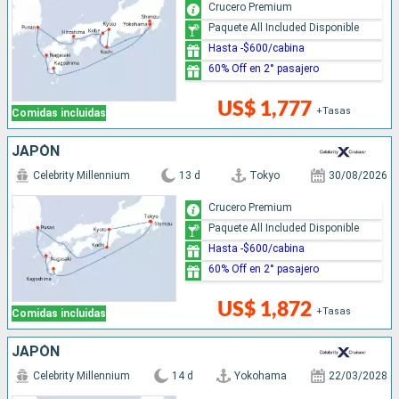
Crucero Premium
Paquete All Included Disponible
Hasta -$600/cabina
60% Off en 2° pasajero
US$ 1,777
+Tasas
Comidas incluidas
JAPÓN
Celebrity Millennium
13 d
Tokyo
30/08/2026
Crucero Premium
Paquete All Included Disponible
Hasta -$600/cabina
60% Off en 2° pasajero
US$ 1,872
+Tasas
Comidas incluidas
JAPÓN
Celebrity Millennium
14 d
Yokohama
22/03/2028