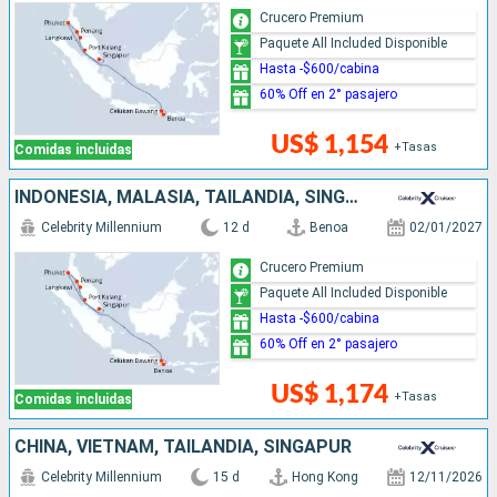
Crucero Premium
Paquete All Included Disponible
Hasta -$600/cabina
60% Off en 2° pasajero
US$ 1,154
+Tasas
Comidas incluidas
INDONESIA, MALASIA, TAILANDIA, SINGAPUR
Celebrity Millennium
12 d
Benoa
02/01/2027
Crucero Premium
Paquete All Included Disponible
Hasta -$600/cabina
60% Off en 2° pasajero
US$ 1,174
+Tasas
Comidas incluidas
CHINA, VIETNAM, TAILANDIA, SINGAPUR
Celebrity Millennium
15 d
Hong Kong
12/11/2026