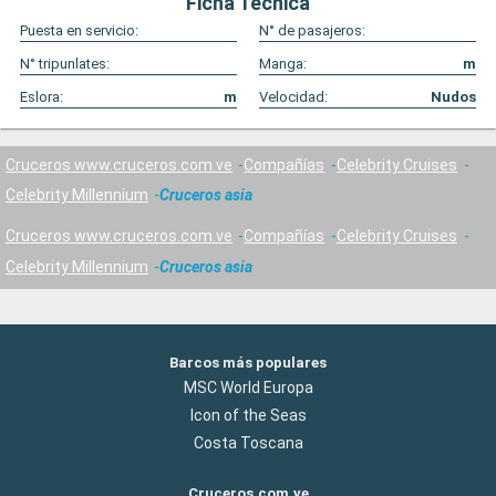
Ficha Técnica
Puesta en servicio:
N° de pasajeros:
N° tripunlates:
Manga:
m
Eslora:
m
Velocidad:
Nudos
Cruceros www.cruceros.com.ve
Compañías
Celebrity Cruises
Celebrity Millennium
Cruceros asia
Cruceros www.cruceros.com.ve
Compañías
Celebrity Cruises
Celebrity Millennium
Cruceros asia
Barcos más populares
MSC World Europa
Icon of the Seas
Costa Toscana
Cruceros.com.ve