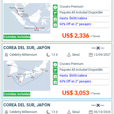
Crucero Premium
Paquete All Included Disponible
Hasta -$600/cabina
60% Off en 2° pasajero
US$ 2,336
+Tasas
Comidas incluidas
COREA DEL SUR, JAPÓN
Celebrity Millennium
13 d
Séoul
12/09/2027
Crucero Premium
Paquete All Included Disponible
Hasta -$600/cabina
60% Off en 2° pasajero
US$ 3,053
+Tasas
Comidas incluidas
COREA DEL SUR, JAPÓN
Celebrity Millennium
13 d
Séoul
05/10/2026