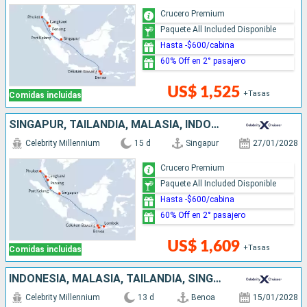
Crucero Premium
Paquete All Included Disponible
Hasta -$600/cabina
60% Off en 2° pasajero
US$ 1,525
+Tasas
Comidas incluidas
SINGAPUR, TAILANDIA, MALASIA, INDONESIA
Celebrity Millennium
15 d
Singapur
27/01/2028
Crucero Premium
Paquete All Included Disponible
Hasta -$600/cabina
60% Off en 2° pasajero
US$ 1,609
+Tasas
Comidas incluidas
INDONESIA, MALASIA, TAILANDIA, SINGAPUR
Celebrity Millennium
13 d
Benoa
15/01/2028