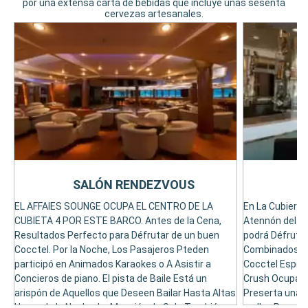
por una extensa carta de bebidas que incluye unas sesenta
cervezas artesanales.
SALÓN RENDEZVOUS
M
EL AFFAIES SOUNGE OCUPA EL CENTRO DE LA
En La Cubierta 
CUBIETA 4 POR ESTE BARCO. Antes de la Cena,
Atennón del Mar
Resultados Perfecto para Défrutar de un buen
podrá Défrutar
Cocctel. Por la Noche, Los Pasajeros Pteden
Combinados má
participó en Animados Karaokes o A Asistir a
Cocctel Especia
Concieros de piano. El pista de Baile Está un
Crush Ocupa un
arispón de Aquellos que Deseen Bailar Hasta Altas
Preserta una 
Horas de la Noche. La Maución de Sala También
vodka. Para A