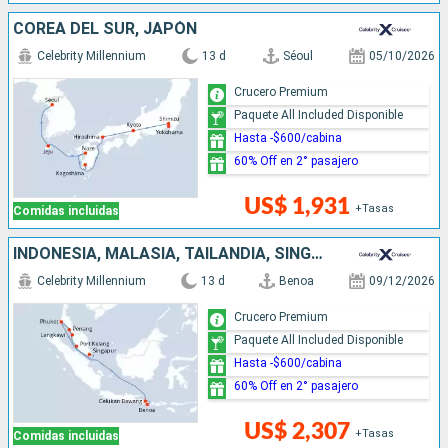
COREA DEL SUR, JAPÓN
Celebrity Millennium
13 d
Séoul
05/10/2026
Crucero Premium
Paquete All Included Disponible
Hasta -$600/cabina
60% Off en 2° pasajero
US$ 1,931
+Tasas
Comidas incluidas
INDONESIA, MALASIA, TAILANDIA, SINGAPUR
Celebrity Millennium
13 d
Benoa
09/12/2026
Crucero Premium
Paquete All Included Disponible
Hasta -$600/cabina
60% Off en 2° pasajero
US$ 2,307
+Tasas
Comidas incluidas