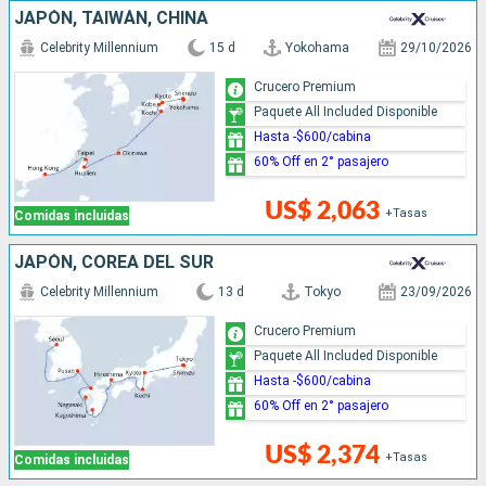
JAPÓN, TAIWÁN, CHINA
Celebrity Millennium
15 d
Yokohama
29/10/2026
Crucero Premium
Paquete All Included Disponible
Hasta -$600/cabina
60% Off en 2° pasajero
US$ 2,063
+Tasas
Comidas incluidas
JAPÓN, COREA DEL SUR
Celebrity Millennium
13 d
Tokyo
23/09/2026
Crucero Premium
Paquete All Included Disponible
Hasta -$600/cabina
60% Off en 2° pasajero
US$ 2,374
+Tasas
Comidas incluidas