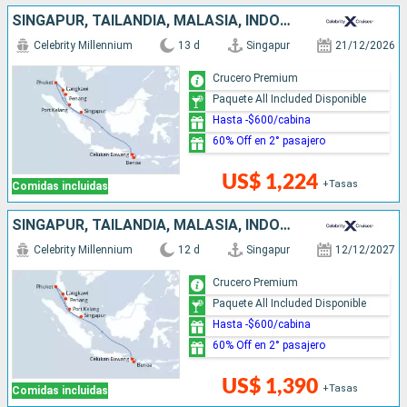
SINGAPUR, TAILANDIA, MALASIA, INDONESIA
Celebrity Millennium
13 d
Singapur
21/12/2026
Crucero Premium
Paquete All Included Disponible
Hasta -$600/cabina
60% Off en 2° pasajero
US$ 1,224
+Tasas
Comidas incluidas
SINGAPUR, TAILANDIA, MALASIA, INDONESIA
Celebrity Millennium
12 d
Singapur
12/12/2027
Crucero Premium
Paquete All Included Disponible
Hasta -$600/cabina
60% Off en 2° pasajero
US$ 1,390
+Tasas
Comidas incluidas