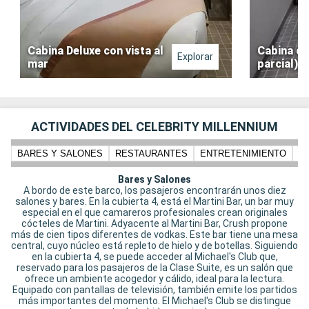
Cabina Deluxe con vista al
Cabina co
Explorar
mar
parcial)
ACTIVIDADES DEL CELEBRITY MILLENNIUM
BARES Y SALONES
RESTAURANTES
ENTRETENIMIENTO
N
Bares y Salones
A bordo de este barco, los pasajeros encontrarán unos diez
salones y bares. En la cubierta 4, está el Martini Bar, un bar muy
especial en el que camareros profesionales crean originales
cócteles de Martini. Adyacente al Martini Bar, Crush propone
más de cien tipos diferentes de vodkas. Este bar tiene una mesa
central, cuyo núcleo está repleto de hielo y de botellas. Siguiendo
en la cubierta 4, se puede acceder al Michael's Club que,
reservado para los pasajeros de la Clase Suite, es un salón que
ofrece un ambiente acogedor y cálido, ideal para la lectura.
Equipado con pantallas de televisión, también emite los partidos
más importantes del momento. El Michael's Club se distingue