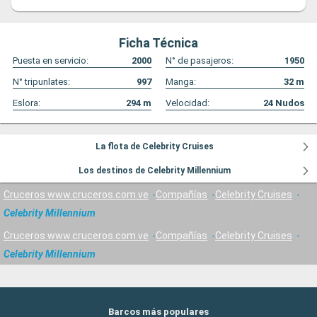
Ficha Técnica
Puesta en servicio:
2000
N° de pasajeros:
1950
N° tripunlates:
997
Manga:
32
m
Eslora:
294
m
Velocidad:
24
Nudos
La flota de Celebrity Cruises
Los destinos de Celebrity Millennium
Cruceros www.cruceros.com.ve
Compañías
Celebrity Cruises
Celebrity Millennium
Cruceros www.cruceros.com.ve
Compañías
Celebrity Cruises
Celebrity Millennium
Barcos más populares