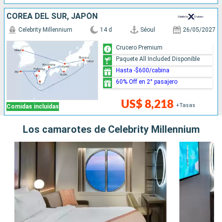
COREA DEL SUR, JAPÓN
Celebrity Millennium
14 d
Séoul
26/05/2027
Crucero Premium
Paquete All Included Disponible
Hasta -$600/cabina
60% Off en 2° pasajero
US$ 8,218
+Tasas
Comidas incluidas
Los camarotes de Celebrity Millennium