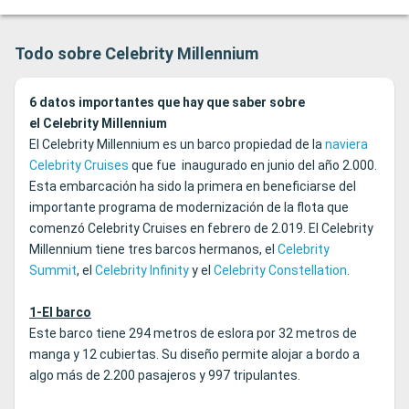
Acoge Subastas de Arte. ESTE SECCIMIENTO
Caviar.
ABRE SUS PUERTAS A LAS 16.00 HORAS.
Todo sobre Celebrity Millennium
6 datos importantes que hay que saber sobre
el Celebrity Millennium
El Celebrity Millennium es un barco propiedad de la
naviera
Celebrity Cruises
que fue inaugurado en junio del año 2.000.
Esta embarcación ha sido la primera en beneficiarse del
importante programa de modernización de la flota que
comenzó Celebrity Cruises en febrero de 2.019. El Celebrity
Millennium tiene tres barcos hermanos, el
Celebrity
Summit
, el
Celebrity Infinity
y el
Celebrity Constellation
.
1-El barco
Este barco tiene 294 metros de eslora por 32 metros de
manga y 12 cubiertas. Su diseño permite alojar a bordo a
algo más de 2.200 pasajeros y 997 tripulantes.