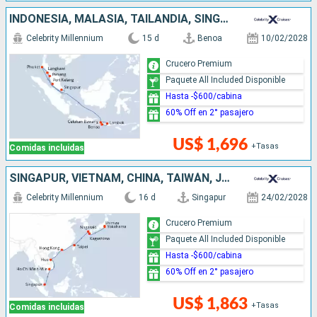
INDONESIA, MALASIA, TAILANDIA, SINGAPUR
Celebrity Millennium
15 d
Benoa
10/02/2028
Crucero Premium
Paquete All Included Disponible
Hasta -$600/cabina
60% Off en 2° pasajero
US$ 1,696
+Tasas
Comidas incluidas
SINGAPUR, VIETNAM, CHINA, TAIWÁN, JAPÓN
Celebrity Millennium
16 d
Singapur
24/02/2028
Crucero Premium
Paquete All Included Disponible
Hasta -$600/cabina
60% Off en 2° pasajero
US$ 1,863
+Tasas
Comidas incluidas