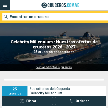
Encontrar un crucero
Celebrity Millennium : Nuestras ofertas de
Nuestros destinos
cruceros 2026 - 2027
25 cruceros encontrados
Fecha de salida
Puertos
Compañías
Ver las 59 fotos siguientes
Buscar
25
Sus criterios de búsqueda:
Celebrity Millennium
cruceros
Filtrar
Ordenar