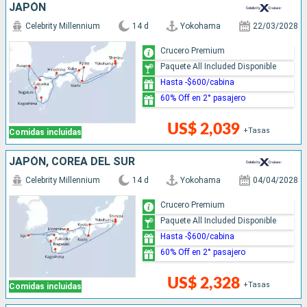
JAPÓN
Celebrity Millennium
14 d
Yokohama
22/03/2028
Crucero Premium
Paquete All Included Disponible
Hasta -$600/cabina
60% Off en 2° pasajero
US$ 2,039
+Tasas
Comidas incluidas
JAPÓN, COREA DEL SUR
Celebrity Millennium
14 d
Yokohama
04/04/2028
Crucero Premium
Paquete All Included Disponible
Hasta -$600/cabina
60% Off en 2° pasajero
US$ 2,328
+Tasas
Comidas incluidas