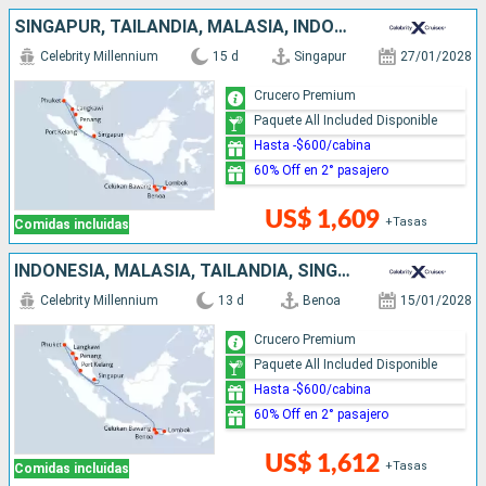
SINGAPUR, TAILANDIA, MALASIA, INDONESIA
Celebrity Millennium
15 d
Singapur
27/01/2028
Crucero Premium
Paquete All Included Disponible
Hasta -$600/cabina
60% Off en 2° pasajero
US$ 1,609
+Tasas
Comidas incluidas
INDONESIA, MALASIA, TAILANDIA, SINGAPUR
Celebrity Millennium
13 d
Benoa
15/01/2028
Crucero Premium
Paquete All Included Disponible
Hasta -$600/cabina
60% Off en 2° pasajero
US$ 1,612
+Tasas
Comidas incluidas