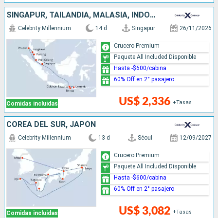
SINGAPUR, TAILANDIA, MALASIA, INDONESIA
Celebrity Millennium
14 d
Singapur
26/11/2026
Crucero Premium
Paquete All Included Disponible
Hasta -$600/cabina
60% Off en 2° pasajero
US$ 2,336
+Tasas
Comidas incluidas
COREA DEL SUR, JAPÓN
Celebrity Millennium
13 d
Séoul
12/09/2027
Crucero Premium
Paquete All Included Disponible
Hasta -$600/cabina
60% Off en 2° pasajero
US$ 3,082
+Tasas
Comidas incluidas