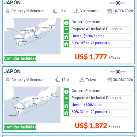
JAPÓN
Celebrity Millennium
13 d
Yokohama
10/03/2028
Crucero Premium
Paquete All Included Disponible
Hasta -$600/cabina
60% Off en 2° pasajero
US$ 1,777
+Tasas
Comidas incluidas
JAPÓN
Celebrity Millennium
13 d
Tokyo
30/08/2026
Crucero Premium
Paquete All Included Disponible
Hasta -$600/cabina
60% Off en 2° pasajero
US$ 1,872
+Tasas
Comidas incluidas