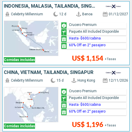
INDONESIA, MALASIA, TAILANDIA, SINGAPUR
Celebrity Millennium
12 d
Benoa
01/12/2027
Crucero Premium
Paquete All Included Disponible
Hasta -$600/cabina
60% Off en 2° pasajero
US$ 1,154
+Tasas
Comidas incluidas
CHINA, VIETNAM, TAILANDIA, SINGAPUR
Celebrity Millennium
15 d
Hong Kong
12/11/2026
Crucero Premium
Paquete All Included Disponible
Hasta -$600/cabina
60% Off en 2° pasajero
US$ 1,196
+Tasas
Comidas incluidas