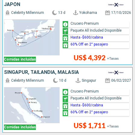
JAPÓN
Celebrity Millennium
13 d
Yokohama
17/10/2026
Crucero Premium
Paquete All Included Disponible
Hasta -$600/cabina
60% Off en 2° pasajero
US$ 4,392
+Tasas
Comidas incluidas
SINGAPUR, TAILANDIA, MALASIA
Celebrity Millennium
10 d
Singapur
06/02/2027
Crucero Premium
Paquete All Included Disponible
Hasta -$600/cabina
60% Off en 2° pasajero
US$ 1,711
+Tasas
Comidas incluidas