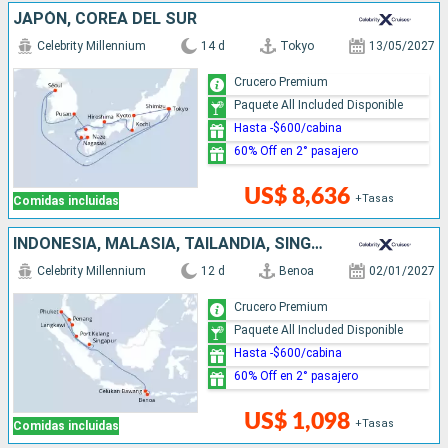
JAPÓN, COREA DEL SUR
Celebrity Millennium
14 d
Tokyo
13/05/2027
Crucero Premium
Paquete All Included Disponible
Hasta -$600/cabina
60% Off en 2° pasajero
US$ 8,636
+Tasas
Comidas incluidas
INDONESIA, MALASIA, TAILANDIA, SINGAPUR
Celebrity Millennium
12 d
Benoa
02/01/2027
Crucero Premium
Paquete All Included Disponible
Hasta -$600/cabina
60% Off en 2° pasajero
US$ 1,098
+Tasas
Comidas incluidas