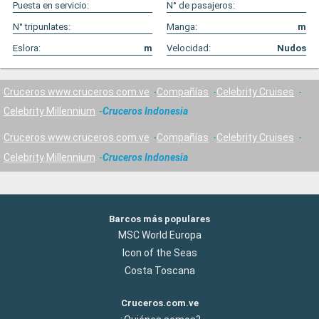
Puesta en servicio:
N° de pasajeros:
N° tripunlates:
Manga:
m
Eslora:
m
Velocidad:
Nudos
Cruceros www.cruceros.com.ve
Compañías
Celebrity Cruises
Celebrity Millennium
Cruceros Indonesia
Cruceros www.cruceros.com.ve
Compañías
Celebrity Cruises
Celebrity Millennium
Cruceros Indonesia
Barcos más populares
MSC World Europa
Icon of the Seas
Costa Toscana
Cruceros.com.ve