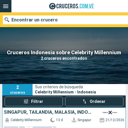
Encontrar un crucero
Nuestros destinos
Cruceros Indonesia sobre Celebrity Millennium
2 cruceros encontrados
Fecha de salida
Puertos
Compañías
2
Sus criterios de búsqueda:
Buscar
Celebrity Millennium - Indonesia
cruceros
Filtrar
Ordenar
SINGAPUR, TAILANDIA, MALASIA, INDONESIA
Celebrity Millennium
13 d
Singapur
21/12/2026