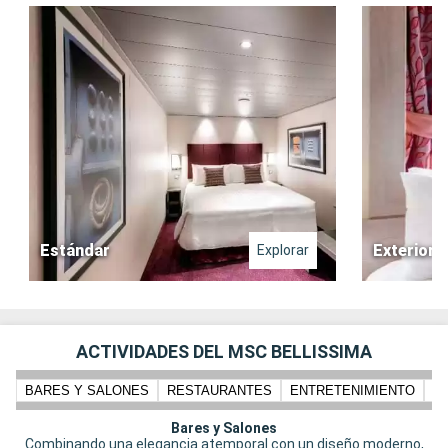
Estándar
Exterior
Explorar
ACTIVIDADES DEL MSC BELLISSIMA
BARES Y SALONES
RESTAURANTES
ENTRETENIMIENTO
N
Bares y Salones
Combinando una elegancia atemporal con un diseño moderno,