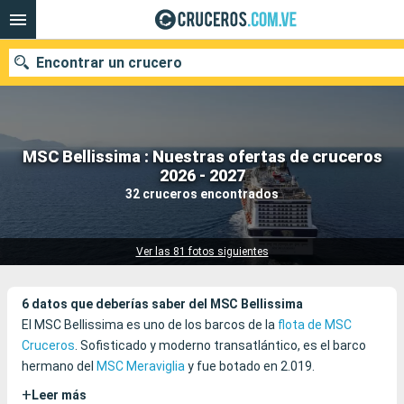
Encontrar un crucero
MSC Bellissima : Nuestras ofertas de cruceros
Nuestros destinos
2026 - 2027
32 cruceros encontrados
Fecha de salida
Puertos
Compañías
Ver las 81 fotos siguientes
Buscar
6 datos que deberías saber del MSC Bellissima
El MSC Bellissima es uno de los barcos de la
flota de MSC
Cruceros
. Sofisticado y moderno transatlántico, es el barco
hermano del
MSC Meraviglia
y fue botado en 2.019.
+
Leer más