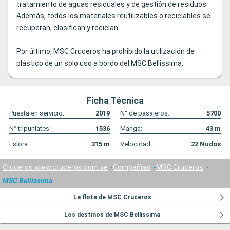
tratamiento de aguas residuales y de gestión de residuos.
Además, todos los materiales reutilizables o reciclables se
recuperan, clasifican y reciclan.
Por último, MSC Cruceros ha prohibido la utilización de
plástico de un solo uso a bordo del MSC Bellissima.
Ficha Técnica
Puesta en servicio:
2019
N° de pasajeros:
5700
N° tripunlates:
1536
Manga:
43
m
Eslora:
315
m
Velocidad:
22
Nudos
Cruceros www.cruceros.com.ve
Compañías
MSC Cruceros
MSC Bellissima
La flota de MSC Cruceros
Los destinos de MSC Bellissima