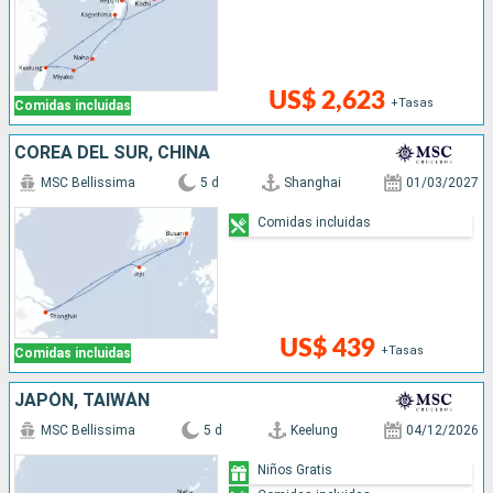
US$ 2,623
+Tasas
Comidas incluidas
COREA DEL SUR, CHINA
MSC Bellissima
5 d
Shanghai
01/03/2027
Comidas incluidas
US$ 439
+Tasas
Comidas incluidas
JAPÓN, TAIWÁN
MSC Bellissima
5 d
Keelung
04/12/2026
Niños Gratis